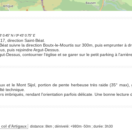
.45'' N / 0º 43' 0.75'' E
 17, direction Saint-Béat.
-Béat suivre la direction Boutx-le-Mourtis sur 300m, puis emprunter à dr
s, puis rejoindre Argut-Dessus.
ut-Dessus, contourner l'église et se garer sur le petit parking à l'arrière
gaux et le Mont Sijol, portion de pente herbeuse très raide (35° max),
lté technique.
s imbriqués, rendant l'orientation parfois délicate. Une bonne lecture d
le col d'Artigaux
distance: 8km ; dénivelé: +980m -50m ; durée: 3h30