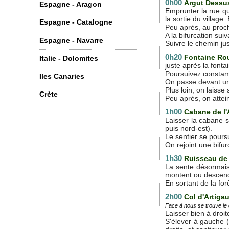
0h00
Argut Dess
Espagne - Aragon
Emprunter la rue qu
la sortie du village
Espagne - Catalogne
Peu après, au proch
A la bifurcation su
Espagne - Navarre
Suivre le chemin ju
0h20
Fontaine R
Italie - Dolomites
juste après la font
Poursuivez constamm
Iles Canaries
On passe devant une
Plus loin, on laiss
Crète
Peu après, on attein
1h00
Cabane de l'
Laisser la cabane su
puis nord-est).
Le sentier se poursu
On rejoint une bifur
1h30
Ruisseau de 
La sente désormais b
montent ou descende
En sortant de la for
2h00
Col d'Artiga
Face à nous se trouve le 
Laisser bien à droite 
S'élever à gauche (