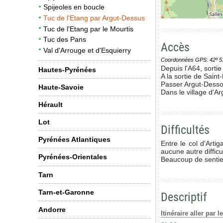
Spijeoles en boucle
Tuc de l'Etang par Argut-Dessus
Tuc de l'Etang par le Mourtis
Tuc des Pans
Accès
Val d'Arrouge et d'Esquierry
Coordonnées GPS: 42º 53' 0
Depuis l'A64, sortie
Hautes-Pyrénées
A la sortie de Saint
Passer Argut-Dessou
Haute-Savoie
Dans le village d'Arg
Hérault
Lot
Difficultés
Pyrénées Atlantiques
Entre le col d'Arti
aucune autre difficu
Pyrénées-Orientales
Beaucoup de sentier
Tarn
Tarn-et-Garonne
Descriptif
Andorre
Itinéraire aller par 