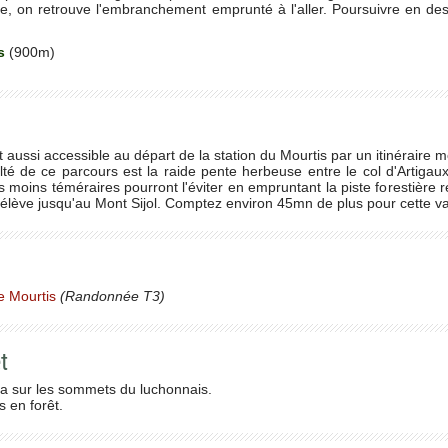
e, on retrouve l'embranchement emprunté à l'aller. Poursuivre en desc
us
(900m)
st aussi accessible au départ de la station du Mourtis par un itinéraire
culté de ce parcours est la raide pente herbeuse entre le col d'Artiga
moins téméraires pourront l'éviter en empruntant la piste forestière rel
élève jusqu'au Mont Sijol. Comptez environ 45mn de plus pour cette va
e Mourtis
(Randonnée T3)
t
 sur les sommets du luchonnais.
s en forêt.