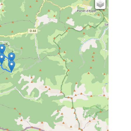
Cartes IGN
Open Topo Map
Open Street Map
ESRI Word Imagery
Photographies aériennes