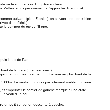
ente raide en direction d'un piton rocheux.
te s’atténue progressivement à l'approche du sommet.
 sommet suivant (pic d'Escales) en suivant une sente bien
rivée d'un téléski).
ulté le sommet du tuc de l'Etang.
 puis le tuc de Pan.
aut de la crête (direction ouest).
mpruntant un beau sentier qui chemine au plus haut de la
 1380m. Le sentier, toujours parfaitement visible, continue
ite, et emprunter le sentier de gauche marqué d'une croix.
u niveau d'un col.
ivre un petit sentier en descente à gauche.