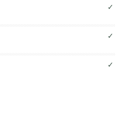
✓
✓
✓