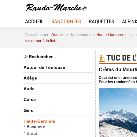
ACCUEIL
RANDONNÉES
RAQUETTES
ALPIN
Vous êtes ici :
Accueil
> Randonnées >
Haute-Garonne
> Tuc d
<< retour à la liste
TUC DE L
-> Rechercher
Autour de Toulouse
Crêtes du Mourt
Ceci est une randonné
Ariège
Pour les randonnées h
Aude
Corse
Gers
Haute-Garonne
Bacanère
Burat