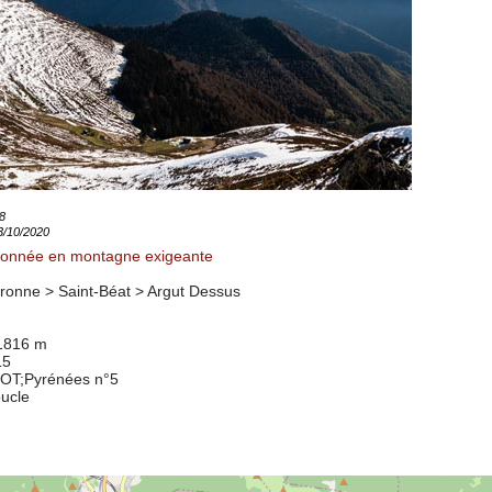
8
13/10/2020
onnée en montagne exigeante
ronne > Saint-Béat >
Argut Dessus
 1816 m
15
7OT
;Pyrénées n°5
oucle