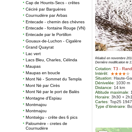
Cap de Hounts-Secs - crêtes
Céciré par Barguères
Cournudère par Arbas
Entecade - chemin des chèvres
Entecade - fontaine Rouge (VN)
Entecade par le Portillon
Gouaux-de-Luchon - Cigalère
Grand Quayrat
Lac vert
Réalisé en novembre 201
Lacs Bleu, Charles, Célinda
Dernière modification le 
Maupas
Cotation
:
T3
- Rand
Maupas en boucle
Intérêt
:
Situation
:
Haute-Ga
Mont Né - Sommet du Templa
Dénivelée
: 1030 m
Mont Né par Cirès
Distance
: 14 km
Mont Né par le port de Balès
Altitude maximale
:
Horaire
: 3h30 + 2h
Montagne d'Espiau
Cartes
:
Top25 194
Montmajou
Type d'itinéraire
: B
Montmajou
Montségu - crête des 6 pics
Paloumère - cretes de
Cournudère