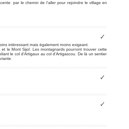
ente par le chemin de l'aller pour rejoindre le village en
✓
 moins intéressant mais également moins exigeant.
ux et le Mont Sijol. Les montagnards pourront trouver cette
iant le col d'Artigaux au col d'Artigascou. De là un sentier
riante.
✓
✓