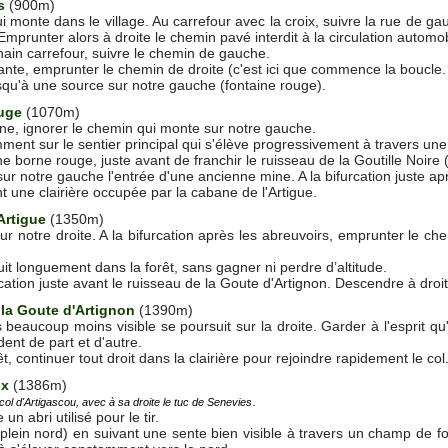
us
(900m)
i monte dans le village. Au carrefour avec la croix, suivre la rue de g
. Emprunter alors à droite le chemin pavé interdit à la circulation automob
ain carrefour, suivre le chemin de gauche.
ivante, emprunter le chemin de droite (c'est ici que commence la boucle
squ'à une source sur notre gauche (fontaine rouge).
ouge
(1070m)
aine, ignorer le chemin qui monte sur notre gauche.
ent sur le sentier principal qui s'élève progressivement à travers une 
 borne rouge, juste avant de franchir le ruisseau de la Goutille Noire
e sur notre gauche l'entrée d'une ancienne mine. A la bifurcation juste
t une clairière occupée par la cabane de l'Artigue.
Artigue
(1350m)
r notre droite. A la bifurcation après les abreuvoirs, emprunter le chem
it longuement dans la forêt, sans gagner ni perdre d’altitude.
cation juste avant le ruisseau de la Goute d'Artignon. Descendre à droit
la Goute d'Artignon
(1390m)
eaucoup moins visible se poursuit sur la droite. Garder à l'esprit qu'il
nt de part et d'autre.
êt, continuer tout droit dans la clairière pour rejoindre rapidement le col
ux
(1386m)
.
col d'Artigascou, avec à sa droite le tuc de Senevies
un abri utilisé pour le tir.
plein nord) en suivant une sente bien visible à travers un champ de fo