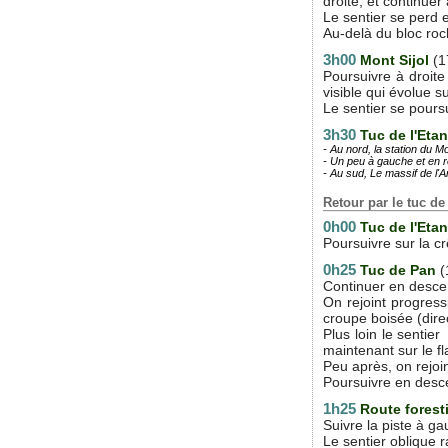
droite, et continue
Le sentier se perd e
Au-delà du bloc ro
3h00
Mont Sijol
(
Poursuivre à droite
visible qui évolue s
Le sentier se poursu
3h30
Tuc de l'Eta
- Au nord, la station du M
- Un peu à gauche et en re
- Au sud, Le massif de l'A
Retour par le tuc d
0h00
Tuc de l'Eta
Poursuivre sur la cr
0h25
Tuc de Pan
(
Continuer en descen
On rejoint progres
croupe boisée (dire
Plus loin le sentie
maintenant sur le fl
Peu après, on rejoin
Poursuivre en desce
1h25
Route forest
Suivre la piste à ga
Le sentier oblique 