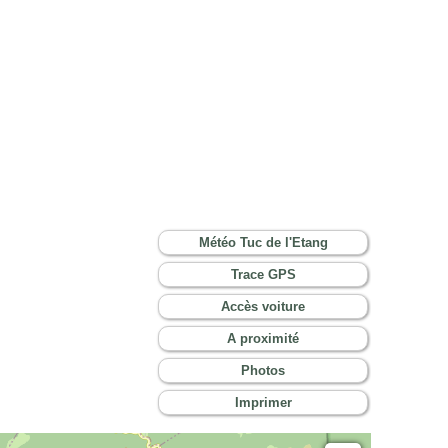
Météo Tuc de l'Etang
Trace GPS
Accès voiture
A proximité
Photos
Imprimer