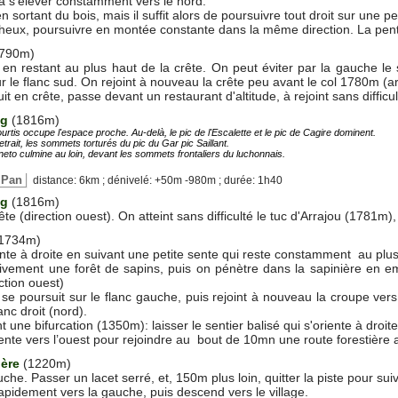
r à s'élever constamment vers le nord.
n sortant du bois, mais il suffit alors de poursuivre tout droit sur une p
cheux, poursuivre en montée constante dans la même direction. La pen
1790m)
 en restant au plus haut de la crête. On peut éviter par la gauche le
ur le flanc sud. On rejoint à nouveau la crête peu avant le col 1780m (ar
it en crête, passe devant un restaurant d'altitude, à rejoint sans diffic
ng
(1816m)
ourtis occupe l'espace proche. Au-delà, le pic de l'Escalette et le pic de Cagire dominent.
trait, les sommets torturés du pic du Gar pic Saillant.
neto culmine au loin, devant les sommets frontaliers du luchonnais.
e Pan
distance: 6km ; dénivelé: +50m -980m ; durée: 1h40
ng
(1816m)
ête (direction ouest). On atteint sans difficulté le tuc d'Arrajou (1781m),
1734m)
te à droite en suivant une petite sente qui reste constamment au plus h
sivement une forêt de sapins, puis on pénètre dans la sapinière en e
ction ouest)
r se poursuit sur le flanc gauche, puis rejoint à nouveau la croupe vers
anc droit (nord).
t une bifurcation (1350m): laisser le sentier balisé qui s'oriente à dro
nte vers l’ouest pour rejoindre au bout de 10mn une route forestière a
ière
(1220m)
uche. Passer un lacet serré, et, 150m plus loin, quitter la piste pour su
rapidement vers la gauche, puis descend vers le village.