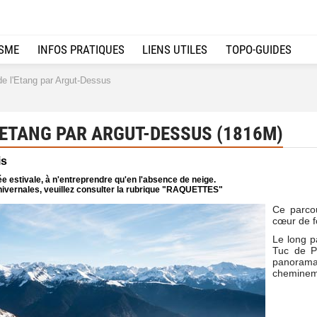
ISME
INFOS PRATIQUES
LIENS UTILES
TOPO-GUIDES
e l'Etang par Argut-Dessus
'ETANG PAR ARGUT-DESSUS (1816M)
is
e estivale, à n'entreprendre qu'en l'absence de neige.
ivernales, veuillez consulter la rubrique "RAQUETTES"
Ce parcou
cœur de fo
Le long pa
Tuc de P
panorama
chemineme