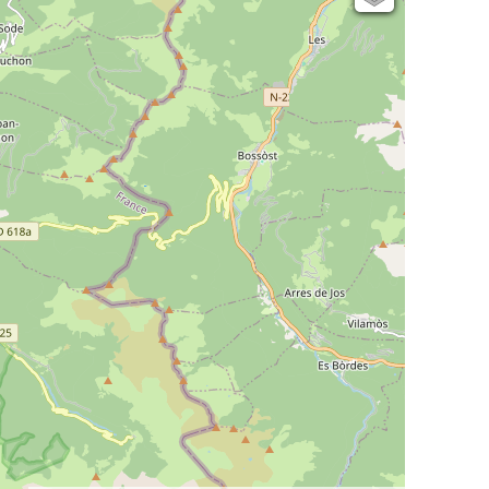
Open Topo Map
Open Street Map
ESRI Word Imagery
Photographies aériennes