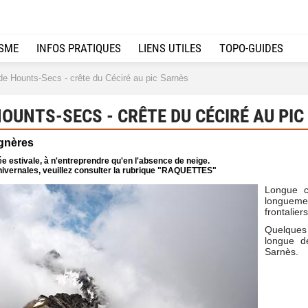
ISME
INFOS PRATIQUES
LIENS UTILES
TOPO-GUIDES
e Hounts-Secs - crête du Céciré au pic Sarnès
OUNTS-SECS - CRÊTE DU CÉCIRÉ AU PIC
gnères
e estivale, à n'entreprendre qu'en l'absence de neige.
ivernales, veuillez consulter la rubrique "RAQUETTES"
Longue cr
longuemen
frontalie
Quelques
longue de
Sarnès.