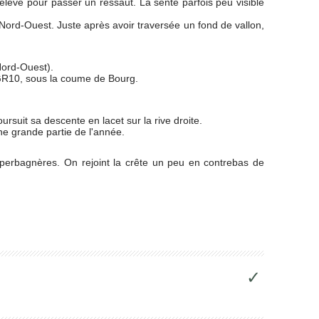
'élève pour passer un ressaut. La sente parfois peu visible
 Nord-Ouest. Juste après avoir traversée un fond de vallon,
Nord-Ouest).
e GR10, sous la coume de Bourg.
ursuit sa descente en lacet sur la rive droite.
ne grande partie de l'année.
perbagnères. On rejoint la crête un peu en contrebas de
✓