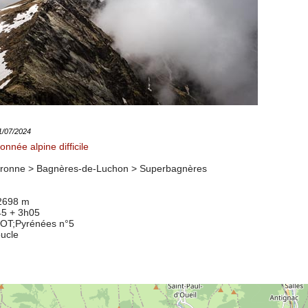
21/07/2024
nnée alpine difficile
ronne > Bagnères-de-Luchon >
Superbagnères
 2698 m
45 + 3h05
8OT
;Pyrénées n°5
oucle