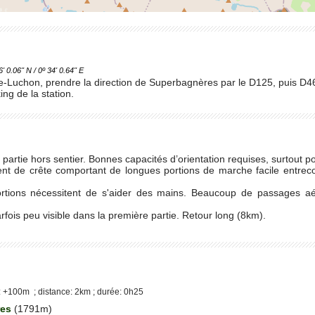
.06'' N / 0º 34' 0.64'' E
-Luchon, prendre la direction de Superbagnères par le D125, puis D46
ing de la station.
 partie hors sentier. Bonnes capacités d’orientation requises, surtout pou
 de crête comportant de longues portions de marche facile entreco
ions nécessitent de s'aider des mains. Beaucoup de passages aéri
rfois peu visible dans la première partie. Retour long (8km).
 +100m ; distance: 2km ; durée: 0h25
res
(1791m)