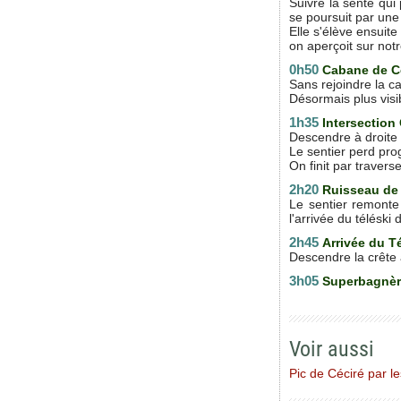
Suivre la sente qui
se poursuit par une
Elle s'élève ensuit
on aperçoit sur not
0h50
Cabane de 
Sans rejoindre la c
Désormais plus visi
1h35
Intersectio
Descendre à droite 
Le sentier perd prog
On finit par traver
2h20
Ruisseau de
Le sentier remonte
l'arrivée du téléski
2h45
Arrivée du T
Descendre la crête à
3h05
Superbagnè
Voir aussi
Pic de Céciré par le