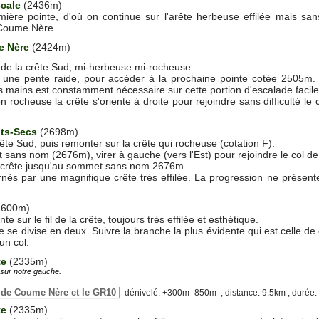
scale
(2436m)
ière pointe, d'où on continue sur l'arête herbeuse effilée mais sans
 Coume Nère.
e Nère
(2424m)
l de la crête Sud, mi-herbeuse mi-rocheuse.
 une pente raide, pour accéder à la prochaine pointe cotée 2505m. Po
s mains est constamment nécessaire sur cette portion d'escalade facile 
on rocheuse la crête s'oriente à droite pour rejoindre sans difficult
ts-Secs
(2698m)
ête Sud, puis remonter sur la crête qui rocheuse (cotation F).
ans nom (2676m), virer à gauche (vers l'Est) pour rejoindre le col de
a crête jusqu'au sommet sans nom 2676m.
rnès par une magnifique crête très effilée. La progression ne présente 
.
2600m)
e sur le fil de la crête, toujours très effilée et esthétique.
 se divise en deux. Suivre la branche la plus évidente qui est celle de 
un col.
te
(2335m)
sur notre gauche.
n de Coume Nère et le GR10
dénivelé: +300m -850m ; distance: 9.5km ; durée:
te
(2335m)