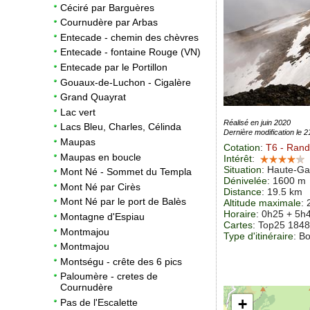
Céciré par Barguères
Cournudère par Arbas
Entecade - chemin des chèvres
Entecade - fontaine Rouge (VN)
Entecade par le Portillon
Gouaux-de-Luchon - Cigalère
Grand Quayrat
Lac vert
Réalisé en juin 2020
Lacs Bleu, Charles, Célinda
Dernière modification le 
Maupas
Cotation
:
T6
- Rando
Maupas en boucle
Intérêt
:
Situation
:
Haute-Ga
Mont Né - Sommet du Templa
Dénivelée
: 1600 m
Mont Né par Cirès
Distance
: 19.5 km
Mont Né par le port de Balès
Altitude maximale
:
Horaire
: 0h25 + 5h
Montagne d'Espiau
Cartes
:
Top25 184
Montmajou
Type d'itinéraire
: B
Montmajou
Montségu - crête des 6 pics
Paloumère - cretes de
Cournudère
+
Pas de l'Escalette