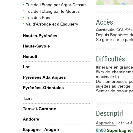
Tuc de l'Etang par Argut-Dessus
Tuc de l'Etang par le Mourtis
Tuc des Pans
Accès
Val d'Arrouge et d'Esquierry
Coordonnées GPS: 42º 46' 0
Depuis Bagnères-de
Hautes-Pyrénées
Se garer sur le park
Haute-Savoie
Hérault
Difficultés
Lot
Itinéraire en grande
8km de cheminement
maximale II).
Pyrénées Atlantiques
De nombreuses port
sujettes au vertige.
Pyrénées-Orientales
Sentier de retour pa
Tarn
Tarn-et-Garonne
Descriptif
Andorre
Approche
dénivelé:
Espagne - Aragon
0h00
Superbagnè