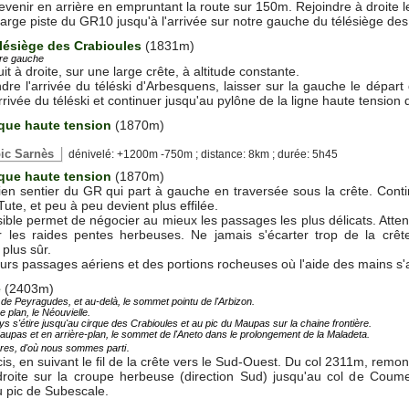
revenir en arrière en empruntant la route sur 150m. Rejoindre à droite
large piste du GR10 jusqu'à l'arrivée sur notre gauche du télésiège des
élésiège des Crabioules
(1831m)
tre gauche
it à droite, sur une large crête, à altitude constante.
dre l'arrivée du téléski d'Arbesquens, laisser sur la gauche le départ
rivée du téléski et continuer jusqu'au pylône de la ligne haute tension q
ique haute tension
(1870m)
 pic Sarnès
dénivelé: +1200m -750m ; distance: 8km ; durée: 5h45
ique haute tension
(1870m)
ien sentier du GR qui part à gauche en traversée sous la crête. Contin
Tute, et peu à peu devient plus effilée.
ible permet de négocier au mieux les passages les plus délicats. Atten
 les raides pentes herbeuses. Ne jamais s'écarter trop de la crête,
plus sûr.
urs passages aériens et des portions rocheuses où l'aide des mains s'av
é
(2403m)
 de Peyragudes, et au-delà, le sommet pointu de l'Arbizon.
e plan, le Néouvielle.
ys s'étire jusqu'au cirque des Crabioules et au pic du Maupas sur la chaine frontière.
pas et en arrière-plan, le sommet de l'Aneto dans le prolongement de la Maladeta.
.
res, d'où nous sommes parti
is, en suivant le fil de la crête vers le Sud-Ouest. Du col 2311m, r
droite sur la croupe herbeuse (direction Sud) jusqu'au col de Coum
 pic de Subescale.