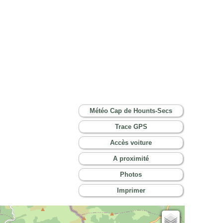
Météo Cap de Hounts-Secs
Trace GPS
Accès voiture
A proximité
Photos
Imprimer
Cartes IGN