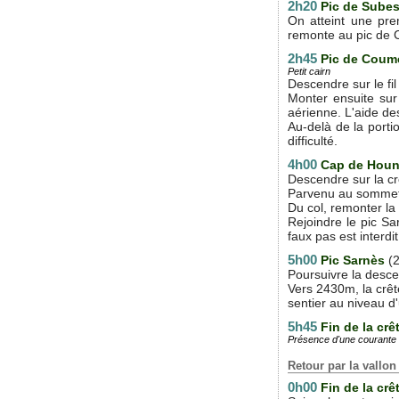
2h20
Pic de Sube
On atteint une prem
remonte au pic de
2h45
Pic de Coum
Petit cairn
Descendre sur le fi
Monter ensuite sur
aérienne. L'aide de
Au-delà de la porti
difficulté.
4h00
Cap de Houn
Descendre sur la cr
Parvenu au sommet s
Du col, remonter l
Rejoindre le pic Sa
faux pas est interdit
5h00
Pic Sarnès
(
Poursuivre la descent
Vers 2430m, la crête
sentier au niveau d'
5h45
Fin de la crê
Présence d'une courante 
Retour par la vallo
0h00
Fin de la crê