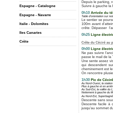
Depuis le parking, 
Suivre à gauche la 
Espagne - Catalogne
0h10
Arrivée du t
Espagne - Navarre
Table d'orientation sur no
Le sentier se poursu
100m avant d'attein
Italie - Dolomites
crête. Dépasser l'ar
Iles Canaries
0h25
Ligne électr
Crète
Crête du Céciré au
0h00
Ligne électr
Ne pas suivre l'anc
passe le mail de la 
Une sente assez vis
qui descendent sur
cheminement est le 
On rencontre plusie
1h30
Pic de Cécir
Au Nord-Ouest, la station
Plus à gauche et en arrièr
Au Sud-Est, la vallée du L
Nettement à gauche du Mau
Au Nord-Est, Superbagnè
Descente sans souc
Descente facile à 
jusqu'au sommet du