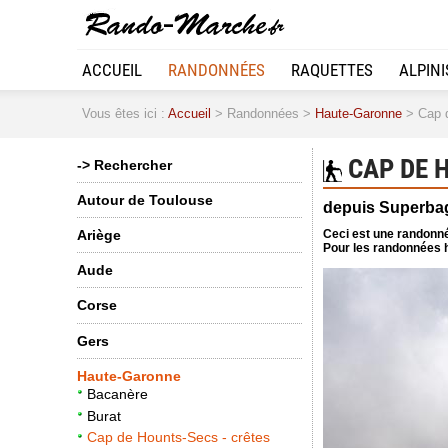
ACCUEIL
RANDONNÉES
RAQUETTES
ALPIN
Vous êtes ici :
Accueil
> Randonnées >
Haute-Garonne
> Cap d
CAP DE H
-> Rechercher
Autour de Toulouse
depuis Superba
Ceci est une randonné
Ariège
Pour les randonnées h
Aude
Corse
Gers
Haute-Garonne
Bacanère
Burat
Cap de Hounts-Secs - crêtes