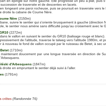
 part en épingle sur notre gauche. Elle progresse un peu à plat, puis s
 succession de traversée et de descentes en lacets.
e en longeant une paroi rocheuse, puis se poursuit en traversée vers le
re droite la cabane de Coume Nère.
Coume Nère
(2150m)
abane, suivre le sentier qui s'oriente brusquement à gauche (direction 
ble, le sentier nous amène sans difficulté jusqu'au croisement avec l
n GR10
(2272m)
dans le vallon en suivant le sentier du GR10 (balisage rouge et blanc).
ressivement de l'altitude, traverse le talweg vers l'altitude 1980m, et po
ser à nouveau le fond de vallon occupé par le ruisseau de Betet, à sec u
 Betet
(1710m)
 maintenant doucement par une longue traversée en direction de Su
 d'Arbesquens.
éléski d'Arbesquens
(1847m)
 droite en empruntant le sentier déjà suivi à l'aller.
res
(1791m)
s crêtes
(Randonnée T6)