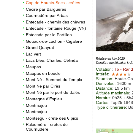
Cap de Hounts-Secs - crêtes
Céciré par Barguères
Cournudère par Arbas
Entecade - chemin des chèvres
Entecade - fontaine Rouge (VN)
Entecade par le Portillon
Gouaux-de-Luchon - Cigalère
Grand Quayrat
Lac vert
Réalisé en juin 2020
Lacs Bleu, Charles, Célinda
Dernière modification le 
Maupas
Cotation
:
T6
- Rando
Maupas en boucle
Intérêt
:
Situation
:
Haute-Ga
Mont Né - Sommet du Templa
Dénivelée
: 1600 m
Mont Né par Cirès
Distance
: 19.5 km
Mont Né par le port de Balès
Altitude maximale
:
Horaire
: 0h25 + 5h
Montagne d'Espiau
Cartes
:
Top25 184
Montmajou
Type d'itinéraire
: B
Montmajou
Montségu - crête des 6 pics
Paloumère - cretes de
Cournudère