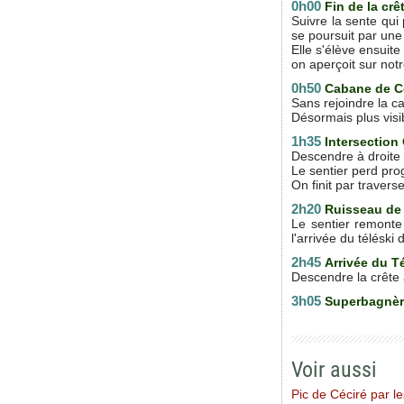
0h00
Fin de la crê
Suivre la sente qui
se poursuit par une
Elle s'élève ensuit
on aperçoit sur not
0h50
Cabane de 
Sans rejoindre la c
Désormais plus visi
1h35
Intersectio
Descendre à droite 
Le sentier perd prog
On finit par traver
2h20
Ruisseau de
Le sentier remonte
l'arrivée du téléski
2h45
Arrivée du T
Descendre la crête à
3h05
Superbagnè
Voir aussi
Pic de Céciré par le