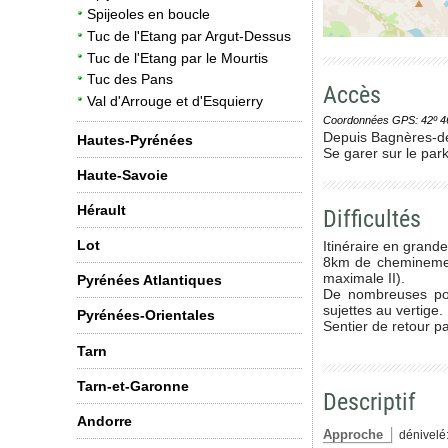
Spijeoles en boucle
Tuc de l'Etang par Argut-Dessus
Tuc de l'Etang par le Mourtis
Tuc des Pans
Accès
Val d'Arrouge et d'Esquierry
Coordonnées GPS: 42º 46' 0
Depuis Bagnères-de
Hautes-Pyrénées
Se garer sur le park
Haute-Savoie
Hérault
Difficultés
Lot
Itinéraire en grande
8km de cheminement
maximale II).
Pyrénées Atlantiques
De nombreuses port
sujettes au vertige.
Pyrénées-Orientales
Sentier de retour pa
Tarn
Tarn-et-Garonne
Descriptif
Andorre
Approche
dénivelé: