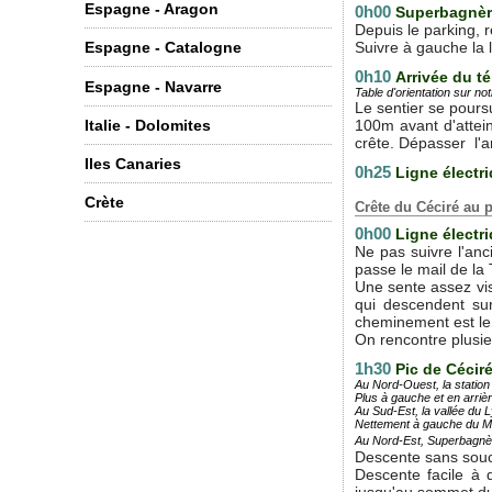
Espagne - Aragon
0h00
Superbagnè
Depuis le parking, 
Suivre à gauche la 
Espagne - Catalogne
0h10
Arrivée du t
Espagne - Navarre
Table d'orientation sur no
Le sentier se poursu
100m avant d'attein
Italie - Dolomites
crête. Dépasser l'ar
Iles Canaries
0h25
Ligne électr
Crète
Crête du Céciré au
0h00
Ligne électr
Ne pas suivre l'anc
passe le mail de la 
Une sente assez vis
qui descendent sur
cheminement est le 
On rencontre plusie
1h30
Pic de Cécir
Au Nord-Ouest, la station
Plus à gauche et en arrièr
Au Sud-Est, la vallée du L
Nettement à gauche du Mau
Au Nord-Est, Superbagnè
Descente sans souc
Descente facile à 
jusqu'au sommet du