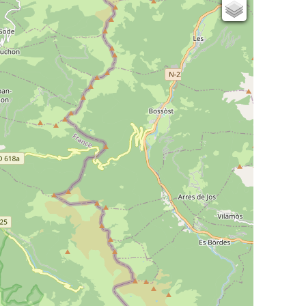
Cartes IGN
Open Topo Map
Open Street Map
ESRI Word Imagery
Photographies aériennes