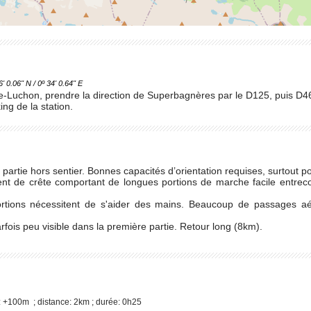
.06'' N / 0º 34' 0.64'' E
-Luchon, prendre la direction de Superbagnères par le D125, puis D46
ing de la station.
 partie hors sentier. Bonnes capacités d’orientation requises, surtout pou
 de crête comportant de longues portions de marche facile entreco
ions nécessitent de s'aider des mains. Beaucoup de passages aéri
rfois peu visible dans la première partie. Retour long (8km).
 +100m ; distance: 2km ; durée: 0h25