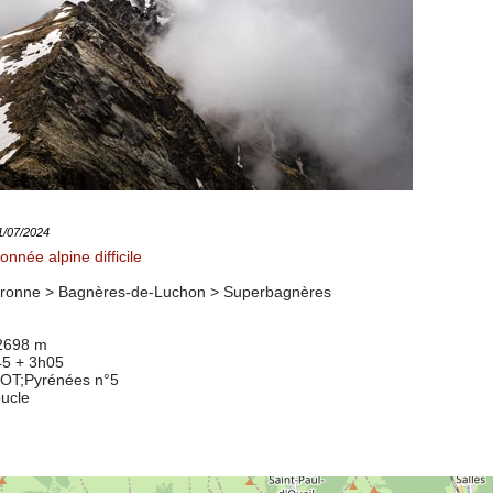
21/07/2024
nnée alpine difficile
ronne > Bagnères-de-Luchon >
Superbagnères
 2698 m
45 + 3h05
8OT
;Pyrénées n°5
oucle