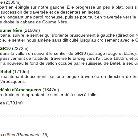
te
(2335m)
 part en épingle sur notre gauche. Elle progresse un peu à plat, puis s
 succession de traversée et de descentes en lacets.
e en longeant une paroi rocheuse, puis se poursuit en traversée vers le
re droite la cabane de Coume Nère.
Coume Nère
(2150m)
abane, suivre le sentier qui s'oriente brusquement à gauche (direction 
ble, le sentier nous amène sans difficulté jusqu'au croisement avec l
n GR10
(2272m)
dans le vallon en suivant le sentier du GR10 (balisage rouge et blanc).
ressivement de l'altitude, traverse le talweg vers l'altitude 1980m, et po
ser à nouveau le fond de vallon occupé par le ruisseau de Betet, à sec u
 Betet
(1710m)
 maintenant doucement par une longue traversée en direction de Su
 d'Arbesquens.
éléski d'Arbesquens
(1847m)
 droite en empruntant le sentier déjà suivi à l'aller.
res
(1791m)
s crêtes
(Randonnée T6)