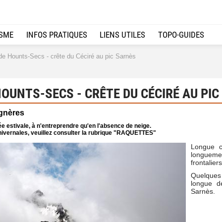
ISME
INFOS PRATIQUES
LIENS UTILES
TOPO-GUIDES
e Hounts-Secs - crête du Céciré au pic Sarnès
OUNTS-SECS - CRÊTE DU CÉCIRÉ AU PIC
gnères
e estivale, à n'entreprendre qu'en l'absence de neige.
ivernales, veuillez consulter la rubrique "RAQUETTES"
Longue cr
longuemen
frontalie
Quelques
longue de
Sarnès.