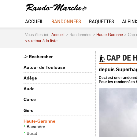
ACCUEIL
RANDONNÉES
RAQUETTES
ALPIN
Vous êtes ici :
Accueil
> Randonnées >
Haute-Garonne
> Cap d
<< retour à la liste
CAP DE H
-> Rechercher
Autour de Toulouse
depuis Superba
Ceci est une randonné
Ariège
Pour les randonnées h
Aude
Corse
Gers
Haute-Garonne
Bacanère
Burat