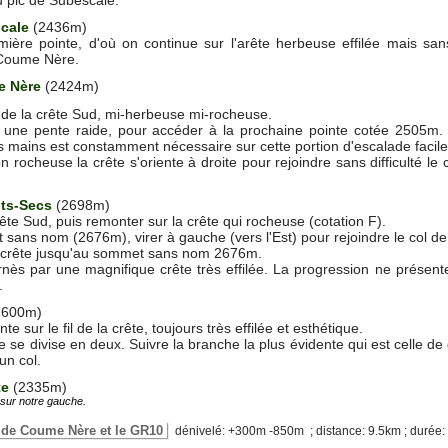
scale
(2436m)
ière pointe, d'où on continue sur l'arête herbeuse effilée mais sans
 Coume Nère.
e Nère
(2424m)
l de la crête Sud, mi-herbeuse mi-rocheuse.
 une pente raide, pour accéder à la prochaine pointe cotée 2505m. Po
s mains est constamment nécessaire sur cette portion d'escalade facile 
on rocheuse la crête s'oriente à droite pour rejoindre sans difficult
ts-Secs
(2698m)
ête Sud, puis remonter sur la crête qui rocheuse (cotation F).
ans nom (2676m), virer à gauche (vers l'Est) pour rejoindre le col de
a crête jusqu'au sommet sans nom 2676m.
rnès par une magnifique crête très effilée. La progression ne présente 
.
2600m)
e sur le fil de la crête, toujours très effilée et esthétique.
 se divise en deux. Suivre la branche la plus évidente qui est celle de 
un col.
te
(2335m)
sur notre gauche.
n de Coume Nère et le GR10
dénivelé: +300m -850m ; distance: 9.5km ; durée: