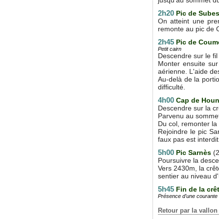
2h20
Pic de Sube
On atteint une prem
remonte au pic de
2h45
Pic de Coum
Petit cairn
Descendre sur le fi
Monter ensuite sur
aérienne. L'aide de
Au-delà de la porti
difficulté.
4h00
Cap de Houn
Descendre sur la cr
Parvenu au sommet s
Du col, remonter l
Rejoindre le pic Sa
faux pas est interdit
5h00
Pic Sarnès
(
Poursuivre la descent
Vers 2430m, la crête
sentier au niveau d'
5h45
Fin de la crê
Présence d'une courante 
Retour par la vallo