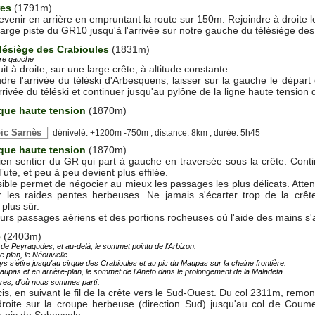
res
(1791m)
revenir en arrière en empruntant la route sur 150m. Rejoindre à droite
large piste du GR10 jusqu'à l'arrivée sur notre gauche du télésiège des
élésiège des Crabioules
(1831m)
tre gauche
it à droite, sur une large crête, à altitude constante.
dre l'arrivée du téléski d'Arbesquens, laisser sur la gauche le départ
rivée du téléski et continuer jusqu'au pylône de la ligne haute tension q
ique haute tension
(1870m)
 pic Sarnès
dénivelé: +1200m -750m ; distance: 8km ; durée: 5h45
ique haute tension
(1870m)
ien sentier du GR qui part à gauche en traversée sous la crête. Contin
Tute, et peu à peu devient plus effilée.
ible permet de négocier au mieux les passages les plus délicats. Atten
 les raides pentes herbeuses. Ne jamais s'écarter trop de la crête,
plus sûr.
urs passages aériens et des portions rocheuses où l'aide des mains s'av
é
(2403m)
 de Peyragudes, et au-delà, le sommet pointu de l'Arbizon.
e plan, le Néouvielle.
ys s'étire jusqu'au cirque des Crabioules et au pic du Maupas sur la chaine frontière.
pas et en arrière-plan, le sommet de l'Aneto dans le prolongement de la Maladeta.
.
res, d'où nous sommes parti
is, en suivant le fil de la crête vers le Sud-Ouest. Du col 2311m, r
droite sur la croupe herbeuse (direction Sud) jusqu'au col de Coum
 pic de Subescale.