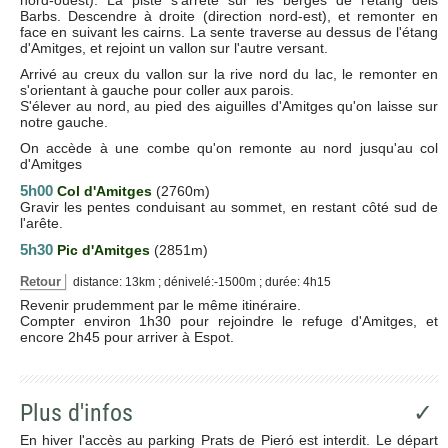
Barbs. Descendre à droite (direction nord-est), et remonter en
face en suivant les cairns. La sente traverse au dessus de l'étang
d'Amitges, et rejoint un vallon sur l'autre versant.
Arrivé au creux du vallon sur la rive nord du lac, le remonter en
s'orientant à gauche pour coller aux parois.
S'élever au nord, au pied des aiguilles d'Amitges qu'on laisse sur
notre gauche.
On accède à une combe qu'on remonte au nord jusqu'au col
d'Amitges
5h00
Col d'Amitges
(2760m)
Gravir les pentes conduisant au sommet, en restant côté sud de
l'arête.
5h30
Pic d'Amitges
(2851m)
Retour
distance: 13km ; dénivelé:-1500m ; durée: 4h15
Revenir prudemment par le même itinéraire.
Compter environ 1h30 pour rejoindre le refuge d'Amitges, et
encore 2h45 pour arriver à Espot.
Plus d'infos
✓
En hiver l'accès au parking Prats de Pieró est interdit. Le départ