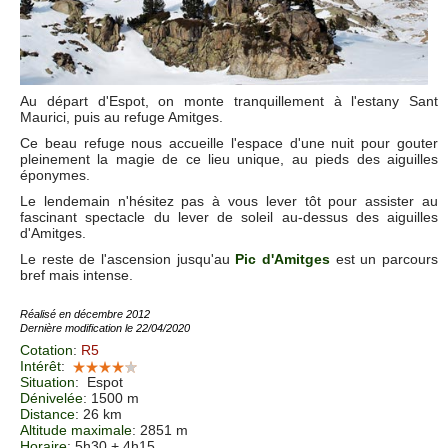
Au départ d'Espot, on monte tranquillement à l'estany Sant
Maurici, puis au refuge Amitges.
Ce beau refuge nous accueille l'espace d'une nuit pour gouter
pleinement la magie de ce lieu unique, au pieds des aiguilles
éponymes.
Le lendemain n'hésitez pas à vous lever tôt pour assister au
fascinant spectacle du lever de soleil au-dessus des aiguilles
d'Amitges.
Le reste de l'ascension jusqu'au
Pic d'Amitges
est un parcours
bref mais intense.
Réalisé en décembre 2012
Dernière modification le 22/04/2020
Cotation
:
R5
Intérêt
:
Situation
:
Espot
Dénivelée
: 1500 m
Distance
: 26 km
Altitude maximale
: 2851 m
Horaire
: 5h30 + 4h15