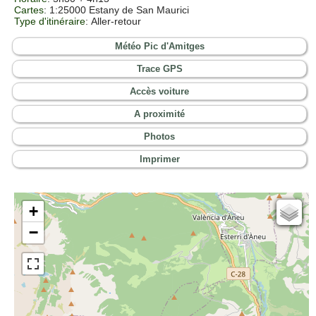
Cartes
:
1:25000 Estany de San Maurici
Type d'itinéraire
: Aller-retour
Météo Pic d'Amitges
Trace GPS
Accès voiture
A proximité
Photos
Imprimer
+
Cartes IGN
−
Open Topo Map
Open Street Map
ESRI Word Imagery
Photographies aériennes