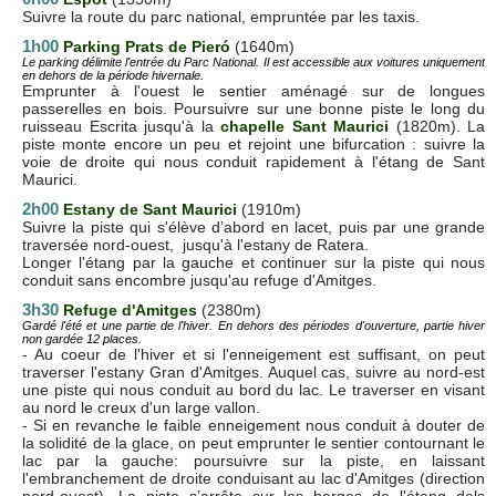
Suivre la route du parc national, empruntée par les taxis.
1h00
P
arking Prats de Pieró
(1640m)
Le parking délimite l'entrée du Parc National. Il est accessible aux voitures uniquement
en dehors de la période hivernale.
Emprunter à l'ouest le sentier aménagé sur de longues
passerelles en bois. Poursuivre sur une bonne piste le long du
ruisseau Escrita jusqu'à la
chapelle Sant Maurici
(1820m). La
piste monte encore un peu et rejoint une bifurcation : suivre la
voie de droite qui nous conduit rapidement à l'étang de Sant
Maurici.
2h00
Estany de Sant Maurici
(1910m)
Suivre la piste qui s'élève d’abord en lacet, puis par une grande
traversée nord-ouest, jusqu'à l'estany de Ratera.
Longer l'étang par la gauche et continuer sur la piste qui nous
conduit sans encombre jusqu'au refuge d'Amitges.
3h30
Refuge d'Amitges
(2380m)
Gardé l'été et une partie de l'hiver. En dehors des périodes d'ouverture, partie hiver
non gardée 12 places.
- Au coeur de l'hiver et si l'enneigement est suffisant, on peut
traverser l'estany Gran d'Amitges. Auquel cas, suivre au nord-est
une piste qui nous conduit au bord du lac. Le traverser en visant
au nord le creux d'un large vallon.
- Si en revanche le faible enneigement nous conduit à douter de
la solidité de la glace, on peut emprunter le sentier contournant le
lac par la gauche: poursuivre sur la piste, en laissant
l'embranchement de droite conduisant au lac d'Amitges (direction
nord-ouest). La piste s’arrête sur les berges de l'étang dels