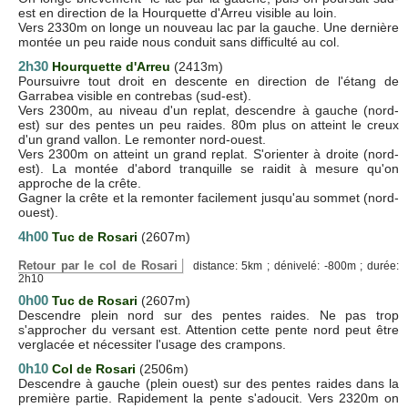
est en direction de la Hourquette d'Arreu visible au loin.
Vers 2330m on longe un nouveau lac par la gauche. Une dernière
montée un peu raide nous conduit sans difficulté au col.
2h30
Hourquette d'Arreu
(2413m)
Poursuivre tout droit en descente en direction de l'étang de
Garrabea visible en contrebas (sud-est).
Vers 2300m, au niveau d'un replat, descendre à gauche (nord-
est) sur des pentes un peu raides. 80m plus on atteint le creux
d'un grand vallon. Le remonter nord-ouest.
Vers 2300m on atteint un grand replat. S'orienter à droite (nord-
est). La montée d'abord tranquille se raidit à mesure qu'on
approche de la crête.
Gagner la crête et la remonter facilement jusqu'au sommet (nord-
ouest).
4h00
Tuc de Rosari
(2607m)
Retour par le col de Rosari
distance: 5km ; dénivelé: -800m ; durée:
2h10
0h00
Tuc de Rosari
(2607m)
Descendre plein nord sur des pentes raides. Ne pas trop
s'approcher du versant est. Attention cette pente nord peut être
verglacée et nécessiter l'usage des crampons.
0h10
Col de Rosari
(2506m)
Descendre à gauche (plein ouest) sur des pentes raides dans la
première partie. Rapidement la pente s'adoucit. Vers 2320m on