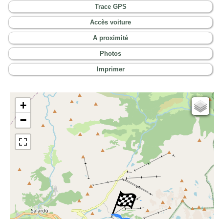
Trace GPS
Accès voiture
A proximité
Photos
Imprimer
+
Cartes IGN
−
Open Topo Map
Open Street Map
ESRI Word Imagery
Photographies aériennes