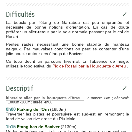
Difficultés
✓
La boucle par l'étang de Garrabea est peu empruntée et
nécessite de bonne notions d'orientation. En cas de doute
préférer un aller-retour par la voie normale passant par le col de
Rosari.
Pentes raides nécessitant une bonne stabilité du manteau
neigeux. Par mauvaises conditions on peut se contenter d'une
jolie boucle autour des étangs de Baciver.
Ce topo décrit un parcours hivernal. En l'absence de neige,
utilisez le topo estival du
Pic de Rosari par la Hourquette d'Arreu
.
Descriptif
✓
Itinéraire aller par la hourquette d'Arreu
distance: 7km ; dénivelé:
+1000m -200m ; durée: 4h00
0h00
Parking de l'Orri
(1850m)
Traverser les pistes et poursuivre est sud-est en remontant le
fond de vallon rive droite du Riu Malo.
1h15
Etang bas de Baciver
(2130m)
On longe brièvement le lac par la gauche, puis on poursuit sud-