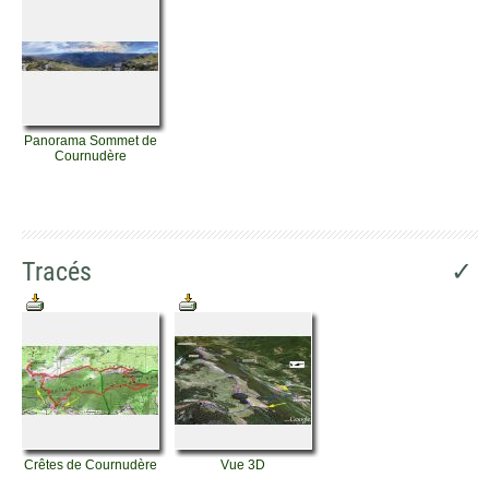
Panorama Sommet de
Cournudère
Tracés
✓
Crêtes de Cournudère
Vue 3D