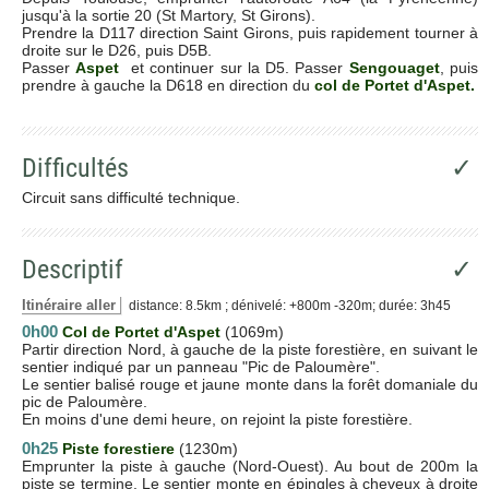
jusqu'à la sortie 20 (St Martory, St Girons).
Prendre la D117 direction Saint Girons, puis rapidement tourner à
droite sur le D26, puis D5B.
Passer
Aspet
et continuer sur la D5. Passer
Sengouaget
, puis
prendre à gauche la D618 en direction du
col de Portet d'Aspet.
Difficultés
✓
Circuit sans difficulté technique.
Descriptif
✓
Itinéraire aller
distance: 8.5km ; dénivelé: +800m -320m; durée: 3h45
0h00
Col de Portet d'Aspet
(1069m)
Partir direction Nord, à gauche de la piste forestière, en suivant le
sentier indiqué par un panneau "Pic de Paloumère".
Le sentier balisé rouge et jaune monte dans la forêt domaniale du
pic de Paloumère.
En moins d'une demi heure, on rejoint la piste forestière.
0h25
Piste forestiere
(1230m)
Emprunter la piste à gauche (Nord-Ouest). Au bout de 200m la
piste se termine. Le sentier monte en épingles à cheveux à droite