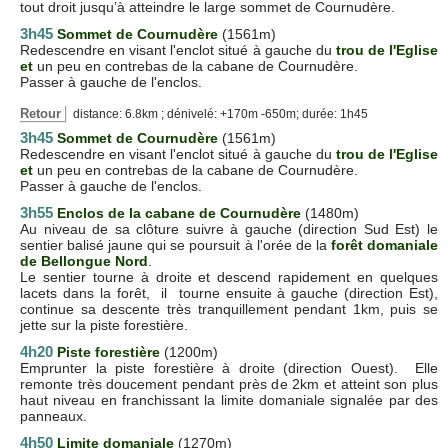
tout droit jusqu’à atteindre le large sommet de Cournudère.
3h45
Sommet de Cournudère
(1561m)
Redescendre en visant l'enclot situé à gauche du
trou de l'Eglise
et
un peu en contrebas de la cabane de Cournudère.
Passer à gauche de l'enclos.
Retour
distance: 6.8km ; dénivelé: +170m -650m; durée: 1h45
3h45
Sommet de Cournudère
(1561m)
Redescendre en visant l'enclot situé à gauche du
trou de l'Eglise
et
un peu en contrebas de la cabane de Cournudère.
Passer à gauche de l'enclos.
3h55
Enclos de la cabane de Cournudère
(1480m)
Au niveau de sa clôture suivre à gauche (direction Sud Est) le
sentier balisé jaune qui se poursuit à l'orée de la
forêt domaniale
de Bellongue Nord
.
Le sentier tourne à droite et descend rapidement en quelques
lacets dans la forêt, il tourne ensuite à gauche (direction Est),
continue sa descente très tranquillement pendant 1km, puis se
jette sur la piste forestière.
4h20
Piste forestière
(1200m)
Emprunter la piste forestière à droite (direction Ouest). Elle
remonte très doucement pendant près de 2km et atteint son plus
haut niveau en franchissant la limite domaniale signalée par des
panneaux.
4h50
Limite domaniale
(1270m)