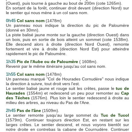
(Ouest), puis tourne à gauche au bout de 200m (cote 1265m).
En sortant de la forêt, continuer droit devant (direction Nord) sur
le sentier qui nous mène à un col sans nom.
0h45
Col sans nom
(1478m)
Un panneau nous indique la direction du pic de Paloumère
(donné en 30mn).
La piste balisé jaune monte sur la gauche (direction Ouest) dans
un bois, puis en sortie de bois atteint un sommet (cote 1538m).
Elle descend alors à droite (direction Nord Ouest), remonte
fortement et vire à droite (direction Nord Est) pour atteindre
rapidement le pic de Paloumère.
1h35
Pic de l'Aube ou de Paloumère
( 1608m).
Revenir par le même itinéraire jusqu'au col sans nom.
1h55
Col sans nom
(1478m)
Un panneau marqué "Col de Hourades Cornudère" nous indique
la direction à suivre, tout droit vers l'est.
Le sentier balisé jaune et rouge suit les crêtes, passe le
tuc de
Haurades
(1554m) et redescend un peu pour remonter au
Cap
des Téches
(1576m). Plus loin le sentier redescend à droite au
milieu des arbres, au niveau du Pas de l'Ane.
2h45
Pas de l'âne
(1509m).
Le sentier remonte jusqu'au large sommet du
Tuc de Tucol
(1579m). Continuer toujours direction Est, en restant sur les
larges crêtes. Le sentier descend, et nous voyons bientôt sur
notre droite en contrebas la cabane de Cournudère. Continuer