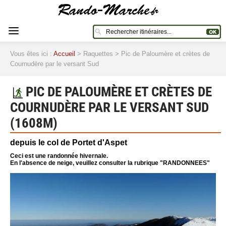
Vous êtes ici :
Accueil
> Raquettes > Pic de Paloumère et crètes de
Cournudère par le versant Sud
PIC DE PALOUMÈRE ET CRÈTES DE
COURNUDÈRE PAR LE VERSANT SUD
(1608M)
depuis le col de Portet d'Aspet
Ceci est une randonnée hivernale.
En l'absence de neige, veuillez consulter la rubrique "RANDONNEES"