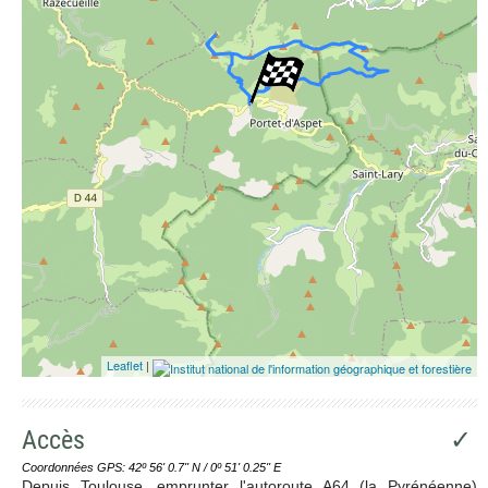
Leaflet
|
Accès
✓
Coordonnées GPS: 42º 56' 0.7'' N / 0º 51' 0.25'' E
Depuis Toulouse, emprunter l'autoroute A64 (la Pyrénéenne)