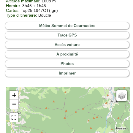
Altitude maximale
: 1608 m
Horaire
: 3h45 + 1h45
Cartes
:
Top25 1947OT(Ign)
Type d'itinéraire
: Boucle
Météo Sommet de Cournudère
Trace GPS
Accès voiture
A proximité
Photos
Imprimer
+
Cartes IGN
−
Open Topo Map
Open Street Map
ESRI Word Imagery
Photographies aériennes