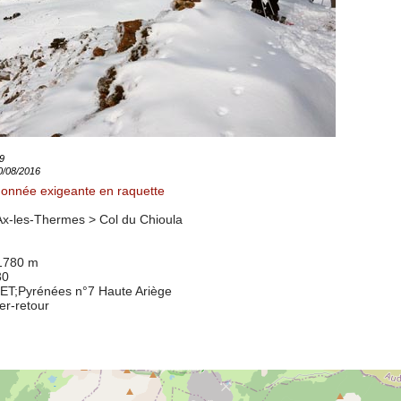
9
10/08/2016
onnée exigeante en raquette
Ax-les-Thermes >
Col du Chioula
 1780 m
30
8ET
;Pyrénées n°7 Haute Ariège
ler-retour