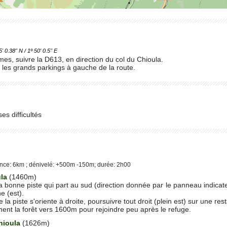
.38'' N / 1º 50' 0.5'' E
es, suivre la D613, en direction du col du Chioula.
r les grands parkings à gauche de la route.
es difficultés
nce: 6km ; dénivelé: +500m -150m; durée: 2h00
ula
(1460m)
a bonne piste qui part au sud (direction donnée par le panneau indicateu
e (est).
la piste s'oriente à droite, poursuivre tout droit (plein est) sur une res
ement la forêt vers 1600m pour rejoindre peu après le refuge.
hioula
(1626m)