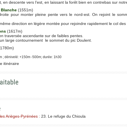
t, en descente vers l'est, en laissant la forêt bien en contrebas sur not
e Blanche
(1551m)
 droite pour monter pleine pente vers le nord-est. On rejoint le 
 même direction en légère montée pour rejoindre rapidement le col de
ons
(1617m)
, en traversée ascendante sur de faibles pentes.
r un large contournement le sommet du pic Doulent.
1780m)
m ; dénivelé: +150m -500m; durée: 1h30
 itinéraire
aitable
e
les Arièges-Pyrénées
: 23. Le refuge du Chioula