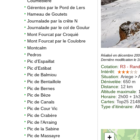
Coumebière
Gérentos par le Pord de Lers
Hameau de Goutets
Journalade par la crête N
Journalade par le col de Goulur
Mont Fourcat par Croquié
Mont Fourcat par le Coulobre
Montcalm
Pedros
Réalisé en décembre 200
Dernière modification le 
Pic d'Espaillat
Cotation
:
R3
- Rand
Pic d'Estibat
Intérêt
:
Pic de Balmiou
Situation
:
Ariege > 
Dénivelée
: 650 m
Pic de Bentaillole
Distance
: 12 km
Pic de Bernes
Altitude maximale
:
Pic de Bèze
Horaire
: 2h00 + 1h
Cartes
:
Top25 214
Pic de Canals
Type d'itinéraire
: Al
Pic de Cour Vic
Pic de Crabère
Pic de l'Arraing
Pic de la Sabine
Pic de Massayre
+