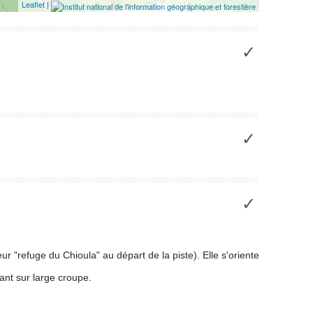
Leaflet
|
✓
✓
✓
r "refuge du Chioula" au départ de la piste). Elle s'oriente
tant sur large croupe.