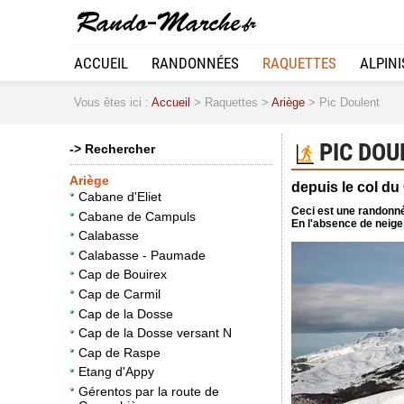
ACCUEIL
RANDONNÉES
RAQUETTES
ALPIN
Vous êtes ici :
Accueil
> Raquettes >
Ariège
> Pic Doulent
PIC DOU
-> Rechercher
Ariège
depuis le col du
Cabane d'Eliet
Ceci est une randonné
Cabane de Campuls
En l'absence de neig
Calabasse
Calabasse - Paumade
Cap de Bouirex
Cap de Carmil
Cap de la Dosse
Cap de la Dosse versant N
Cap de Raspe
Etang d'Appy
Gérentos par la route de