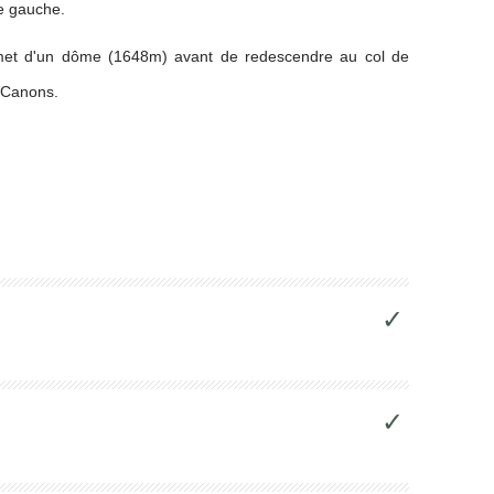
re gauche.
sommet d'un dôme (1648m) avant de redescendre au col de
s Canons.
✓
✓