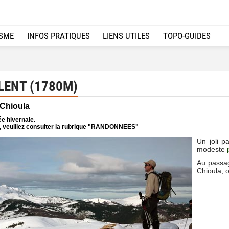
ISME
INFOS PRATIQUES
LIENS UTILES
TOPO-GUIDES
LENT (1780M)
 Chioula
e hivernale.
e, veuillez consulter la rubrique "RANDONNEES"
Un joli 
modeste
Au passag
Chioula, 