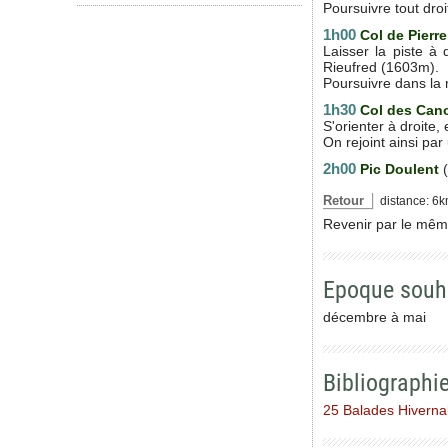
Poursuivre tout droi
1h00
Col de Pierr
Laisser la piste à
Rieufred (1603m).
Poursuivre dans la
1h30
Col des Can
S'orienter à droite
On rejoint ainsi pa
2h00
Pic Doulent
(
Retour
distance: 6k
Revenir par le même
Epoque souh
décembre à mai
Bibliographi
25 Balades Hiverna