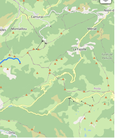
Open Topo Map
Open Street Map
ESRI Word Imagery
Photographies aériennes