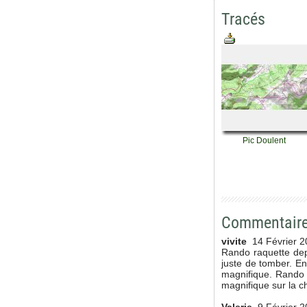
Tracés
Pic Doulent
Commentair
vivite
14 Février 2
Rando raquette depu
juste de tomber. E
magnifique. Rando a
magnifique sur la ch
Valerie
9 Février 