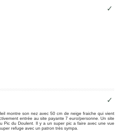
✓
✓
leil montre son nez avec 50 cm de neige fraiche qui vient
ctivement entrée au site payante 7 euro/personne. Un site
 Pic du Doulent. Il y a un super pic a faire avec une vue
it super refuge avec un patron très sympa.