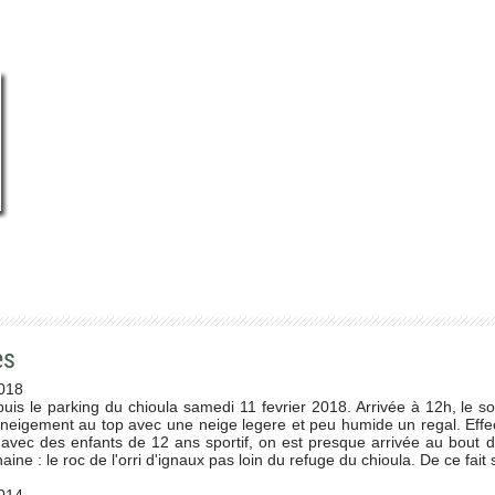
es
018
is le parking du chioula samedi 11 fevrier 2018. Arrivée à 12h, le so
nneigement au top avec une neige legere et peu humide un regal. Effe
vec des enfants de 12 ans sportif, on est presque arrivée au bout du
aine : le roc de l'orri d'ignaux pas loin du refuge du chioula. De ce fa
2014