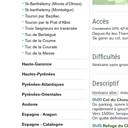
St-Barthélemy (Monts d'Olmes)
St-barthelemy (Montségur)
Touron par Bazillac
Accès
Touron par le Prat d'Albis
Trois Seigneurs en traversée
Coordonnées GPS: 42º 45' 0
Depuis Ax-les-Therm
Tuc de Berbégué
Se garer au col, su
Tuc de la Coume
Tuc de la Courate
Tuc de la Messe
Difficultés
Haute-Garonne
Itinéraire sans gross
Hautes-Pyrénées
Descriptif
Pyrénées-Atlantiques
Itinéraire aller
dista
Pyrénées-Orientales
0h00
Col du Chio
Du parking, suivre l
Andorre
rapidement à gauch
Vers 1500m, lorsque 
Espagne - Aragon
On quitte définitiv
Espagne - Catalogne
0h45
Refuge du C