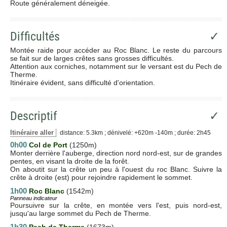
Route généralement déneigée.
Difficultés
✓
Montée raide pour accéder au Roc Blanc. Le reste du parcours
se fait sur de larges crêtes sans grosses difficultés.
Attention aux corniches, notamment sur le versant est du Pech de
Therme.
Itinéraire évident, sans difficulté d'orientation.
Descriptif
✓
Itinéraire aller
distance: 5.3km ; dénivelé: +620m -140m ; durée: 2h45
0h00
Col de Port
(1250m)
Monter derrière l'auberge, direction nord nord-est, sur de grandes
pentes, en visant la droite de la forêt.
On aboutit sur la crête un peu à l'ouest du roc Blanc. Suivre la
crête à droite (est) pour rejoindre rapidement le sommet.
1h00
Roc Blanc
(1542m)
Panneau indicateur
Poursuivre sur la crête, en montée vers l'est, puis nord-est,
jusqu'au large sommet du Pech de Therme.
1h30
Pech de Therme
(1673m)