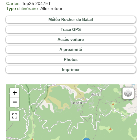
Cartes
:
Top25 2047ET
Type d'itinéraire
: Aller-retour
Météo Rocher de Batail
Trace GPS
Accès voiture
A proximité
Photos
Imprimer
+
Cartes IGN
−
Open Topo Map
Open Street Map
ESRI Word Imagery
Photographies aériennes