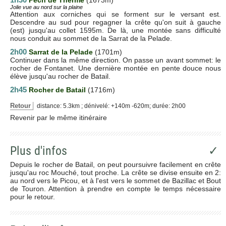
Jolie vue au nord sur la plaine
Attention aux corniches qui se forment sur le versant est.
Descendre au sud pour regagner la crête qu'on suit à gauche
(est) jusqu'au collet 1595m. De là, une montée sans difficulté
nous conduit au sommet de la Sarrat de la Pelade.
2h00
Sarrat de la Pelade
(1701m)
Continuer dans la même direction. On passe un avant sommet: le
rocher de Fontanet. Une dernière montée en pente douce nous
élève jusqu'au rocher de Batail.
2h45
Rocher de Batail
(1716m)
Retour
distance: 5.3km ; dénivelé: +140m -620m; durée: 2h00
Revenir par le même itinéraire
Plus d'infos
✓
Depuis le rocher de Batail, on peut poursuivre facilement en crête
jusqu'au roc Mouché, tout proche. La crête se divise ensuite en 2:
au nord vers le Picou, et à l'est vers le sommet de Bazillac et Bout
de Touron. Attention à prendre en compte le temps nécessaire
pour le retour.