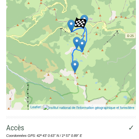
Leaflet
|
Accès
✓
Coordonnées GPS: 42º 43' 0.63'' N / 1º 57' 0.89'' E