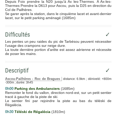
Depuis Foix prendre la N20 jusqu'à Ax les-Thermes. A Ax-les-
Thermes Prendre la D613 pour Ascou, puis la D25 en direction du
Col de Pailhères.
Se garer après la station, dans le cinquième lacet et avant-dernier
lacet, sur le petit parking aménagé (1685m)
Difficultés
✓
Les pentes un peu raides du pic de Tarbésou peuvent nécessiter
l'usage des crampons sur neige dure.
La toute dernière portion d'arête est assez aérienne et nécessite
de poser les mains.
Descriptif
✓
Ascou-Pailhères - Roc de Bragues
distance: 6.9km ; dénivelé: +800m
-300m ; durée: 3h45
0h00
Parking des Ambulanciers
(1685m)
Remonter le fond du vallon, direction nord-est, sur un petit sentier
tracé à gauche de la piste de ski.
Le sentier fini par rejoindre la piste au bas du téléski de
Régalécia.
0h30
Téléski de Régalécia
(1810m)