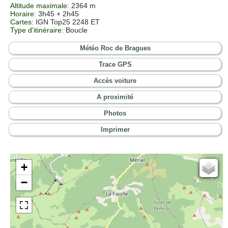
Altitude maximale
: 2364 m
Horaire
: 3h45 + 2h45
Cartes
:
IGN Top25 2248 ET
Type d'itinéraire
: Boucle
Météo Roc de Bragues
Trace GPS
Accès voiture
A proximité
Photos
Imprimer
+
Cartes IGN
−
Open Topo Map
Open Street Map
ESRI Word Imagery
Photographies aériennes