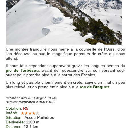
Une montée tranquille nous mène à la coumeille de l'Ours, d'où
l'on découvre au sud le magnifique parcours de crête qui nous
attend.
Il nous faut cependant auparavant gravir les longues pentes du
pic de Tarbésou
, avant de redescendre sur son versant sud-
ouest pour prendre pied sur la sarrat des Escales.
Un long et paisible cheminement en crête, suivi d'un final un peu
plus relevé, et on prend enfin pied sur le
roc de Bragues
.
Réalisé en avril 2013, neige à 1800m
Dernière modification le 01/03/2018
Cotation
:
R5
Intérêt
:
Situation
:
Ascou-Pailhères
Dénivelée
: 1100 m
Distance
: 13.1 km