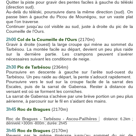
Quitter la piste pour gravir des pentes faciles à gauche du téléski
(direction sud).
Au-delà du téléski, poursuivre dans la même direction (sud). On
passe bien à gauche du Picou de Mounégou, sur un vaste plat
que l'on traverse.
Continuer jusqu'au col visible au sud, juste à droite du pic de la
Coumeille de l'Ours.
2h00
Col de la Coumeille de l'Ours
(2170m)
Gravir à droite (ouest) la large croupe qui mène au sommet du
Tarbésou. La montée facile au départ, devient un peu plus raide
sur la dernière partie. Les crampons peuvent s'avérer
nécessaires suivant les conditions de neige.
2h30
Pic de Tarbésou
(2364m)
Poursuivre en descente à gauche sur l'arête sud-ouest du
Tarbésou. Un peu raide au départ, la pente s'adoucit rapidement.
Poursuivre vers le sud sur la croupe facile de la sarrat des
Escales, puis de la sarrat de Gabensa. Rester à distance du
versant est où se forment les corniches.
La sarrat de Gabensa s'achève par une brève portion un peu plus
aérienne, à parcourir sur le fil en s'aidant des mains.
3h45
Roc de Bragues
(2170m)
Roc de Bragues - Tarbésou - Ascou-Pailhères
distance: 6.2km ;
dénivelé:+300m -800m ; durée: 2h45
3h45
Roc de Bragues
(2170m)
Revenir par le même itinéraire jusqu'au sommet du pic de