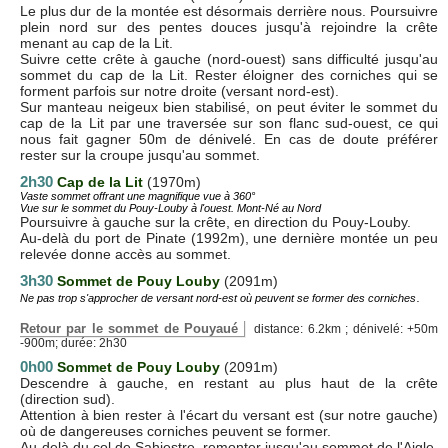
Le plus dur de la montée est désormais derrière nous. Poursuivre
plein nord sur des pentes douces jusqu'à rejoindre la crête
menant au cap de la Lit.
Suivre cette crête à gauche (nord-ouest) sans difficulté jusqu'au
sommet du cap de la Lit. Rester éloigner des corniches qui se
forment parfois sur notre droite (versant nord-est).
Sur manteau neigeux bien stabilisé, on peut éviter le sommet du
cap de la Lit par une traversée sur son flanc sud-ouest, ce qui
nous fait gagner 50m de dénivelé. En cas de doute préférer
rester sur la croupe jusqu'au sommet.
2h30
Cap de la Lit
(1970m)
Vaste sommet offrant une magnifique vue à 360°
Vue sur le sommet du Pouy-Louby à l'ouest. Mont-Né au Nord
Poursuivre à gauche sur la crête, en direction du Pouy-Louby.
Au-delà du port de Pinate (1992m), une dernière montée un peu
relevée donne accès au sommet.
3h30
Sommet de Pouy Louby
(2091m)
.
Ne pas trop s'approcher de versant nord-est où peuvent se former des corniches
Retour par le sommet de Pouyaué
distance: 6.2km ; dénivelé: +50m
-900m; durée: 2h30
0h00
Sommet de Pouy Louby
(2091m)
Descendre à gauche, en restant au plus haut de la crête
(direction sud).
Attention à bien rester à l'écart du versant est (sur notre gauche)
où de dangereuses corniches peuvent se former.
Au-delà du col de Sahiestre, remonter jusqu'au sommet de l'Aigle.