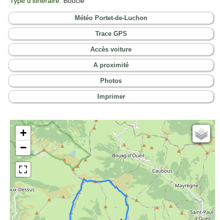
Type d'itinéraire
: Boucle
Météo Portet-de-Luchon
Trace GPS
Accès voiture
A proximité
Photos
Imprimer
+
Cartes IGN
−
Open Topo Map
Open Street Map
ESRI Word Imagery
Photographies aériennes