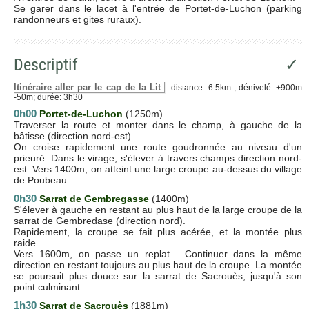
Se garer dans le lacet à l'entrée de Portet-de-Luchon (parking
randonneurs et gites ruraux).
Descriptif
✓
Itinéraire aller par le cap de la Lit
distance: 6.5km ; dénivelé: +900m
-50m; durée: 3h30
0h00
Portet-de-Luchon
(1250m)
Traverser la route et monter dans le champ, à gauche de la
bâtisse (direction nord-est).
On croise rapidement une route goudronnée au niveau d'un
prieuré. Dans le virage, s'élever à travers champs direction nord-
est. Vers 1400m, on atteint une large croupe au-dessus du village
de Poubeau.
0h30
S
arrat de Gembregasse
(1400m)
S'élever à gauche en restant au plus haut de la large croupe de la
sarrat de Gembredase (direction nord).
Rapidement, la croupe se fait plus acérée, et la montée plus
raide.
Vers 1600m, on passe un replat. Continuer dans la même
direction en restant toujours au plus haut de la croupe. La montée
se poursuit plus douce sur la sarrat de Sacrouès, jusqu'à son
point culminant.
1h30
Sarrat de Sacrouès
(1881m)