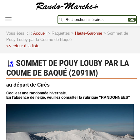
Vous êtes ici :
Accueil
> Raquettes >
Haute-Garonne
> Sommet de
Pouy Louby par la Coume de Baqué
<< retour à la liste
SOMMET DE POUY LOUBY PAR LA
COUME DE BAQUÉ (2091M)
au départ de Cirès
Ceci est une randonnée hivernale.
En l'absence de neige, veuillez consulter la rubrique "RANDONNEES"