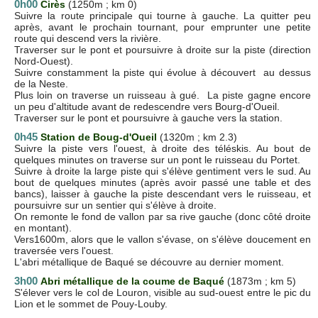
0h00
Cirès
(1250m ; km 0)
Suivre la route principale qui tourne à gauche. La quitter peu
après, avant le prochain tournant, pour emprunter une petite
route qui descend vers la rivière.
Traverser sur le pont et poursuivre à droite sur la piste (direction
Nord-Ouest).
Suivre constamment la piste qui évolue à découvert au dessus
de la Neste.
Plus loin on traverse un ruisseau à gué. La piste gagne encore
un peu d'altitude avant de redescendre vers Bourg-d'Oueil.
Traverser sur le pont et poursuivre à gauche vers la station.
0h45
Station de Boug-d'Oueil
(1320m ; km 2.3)
Suivre la piste vers l'ouest, à droite des téléskis. Au bout de
quelques minutes on traverse sur un pont le ruisseau du Portet.
Suivre à droite la large piste qui s'élève gentiment vers le sud. Au
bout de quelques minutes (après avoir passé une table et des
bancs), laisser à gauche la piste descendant vers le ruisseau, et
poursuivre sur un sentier qui s'élève à droite.
On remonte le fond de vallon par sa rive gauche (donc côté droite
en montant).
Vers1600m, alors que le vallon s'évase, on s'élève doucement en
traversée vers l'ouest.
L'abri métallique de Baqué se découvre au dernier moment.
3h00
Abri métallique de la coume de Baqué
(1873m ; km 5)
S'élever vers le col de Louron, visible au sud-ouest entre le pic du
Lion et le sommet de Pouy-Louby.