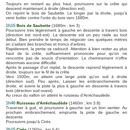
Toujours en restant au plus haut, poursuivre sur la crête qui
descend maintenant à droite (direction est).
On rejoint le bois de Saubette. Le longer par la droite, jusqu'à
venir butter contre l'orée du bois vers 1680m.
1h15
Bois de Saubette
(1680m ; km 3)
Poursuivre très légèrement à gauche en descente à travers bois
(direction est nord-est). La descente est un peu raide au tout
début. Bien prendre le temps de négocier ces quelques mètres
en s'aidant des branches et troncs d'arbres.
Rapidement, la pente se radoucit. Attention à bien rester au plus
haut de la crête, suffisamment prononcée pour qu'on ne
rencontre pas de soucis d'orientation. Le cheminement n'offre
désormais aucune difficulté.
Après le passage d'un replat, la descente reprend légèrement à
droite, toujours sur le fil de la crête.
Vers 1500m, on atteint une large piste qu'on suit à droite
(direction sud). Peu après, Laisser les embranchements de
droite, et suivre la piste la plus à gauche en descente à travers
bois (direction sud-ouest).
Au creux du vallon on atteint le ruisseau d'Arréchaudède.
1h40
Ruisseau d'Arréchaudède
(1460m ; km 3.8)
Traverser à gué, et poursuivre à gauche sur un bon sentier. Au
prochain embranchement, emprunte la piste de gauche en
descente.
Poursuivre jusqu'à Cirès.
2h15
Cirès
(1250m ; km 5.6)