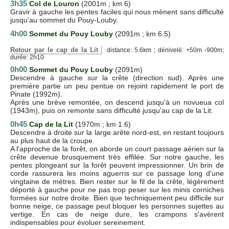
3h35
Col de Louron
(2001m ; km 6)
Gravir à gauche les pentes faciles qui nous mènent sans difficulté
jusqu'au sommet du Pouy-Louby.
4h00
Sommet du Pouy Louby
(2091m ; km 6.5)
Retour par le cap de la Lit
distance: 5.6km ; dénivelé: +50m -900m;
durée: 2h10
0h00
Sommet du Pouy Louby
(2091m)
Descendre à gauche sur la crête (direction sud). Après une
première partie un peu pentue on rejoint rapidement le port de
Pinate (1992m).
Après une brève remontée, on descend jusqu'à un novueua col
(1943m), puis on remonte sans difficulté jusqu'au cap de la Lit.
0h45
Cap de la Lit
(1970m ; km 1.6)
Descendre à droite sur la large arête nord-est, en restant toujours
au plus haut de la croupe.
A l'approche de la forêt, on aborde un court passage aérien sur la
crête devenue brusquement très effilée. Sur notre gauche, les
pentes plongeant sur la forêt peuvent impressionner. Un brin de
corde rassurera les moins aguerris sur ce passage long d'une
vingtaine de mètres. Bien rester sur le fil de la crête, légèrement
déporté à gauche pour ne pas trop peser sur les minis corniches
formées sur notre droite. Bien que techniquement peu difficile sur
bonne neige, ce passage peut bloquer les personnes sujettes au
vertige. En cas de neige dure, les crampons s'avèrent
indispensables pour évoluer sereinement.