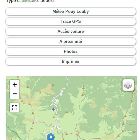
Type d'itinéraire
: Boucle
Météo Pouy Louby
Trace GPS
Accès voiture
A proximité
Photos
Imprimer
+
Cartes IGN
−
Open Topo Map
Open Street Map
ESRI Word Imagery
Photographies aériennes