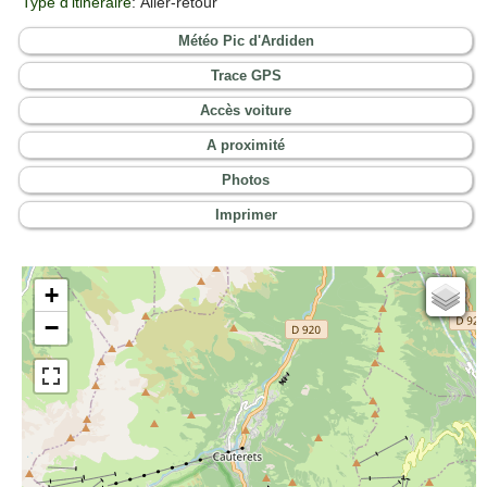
Type d'itinéraire
: Aller-retour
Météo Pic d'Ardiden
Trace GPS
Accès voiture
A proximité
Photos
Imprimer
+
Cartes IGN
−
Open Topo Map
Open Street Map
ESRI Word Imagery
Photographies aériennes