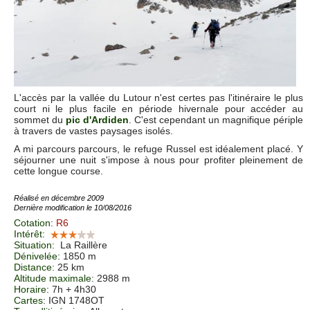
L'accès par la vallée du Lutour n'est certes pas l'itinéraire le plus
court ni le plus facile en période hivernale pour accéder au
sommet du
pic d'Ardiden
. C'est cependant un magnifique périple
à travers de vastes paysages isolés.
A mi parcours parcours, le refuge Russel est idéalement placé. Y
séjourner une nuit s'impose à nous pour profiter pleinement de
cette longue course.
Réalisé en décembre 2009
Dernière modification le 10/08/2016
Cotation
:
R6
Intérêt
:
Situation
:
La Raillère
Dénivelée
: 1850 m
Distance
: 25 km
Altitude maximale
: 2988 m
Horaire
: 7h + 4h30
Cartes
:
IGN 1748OT