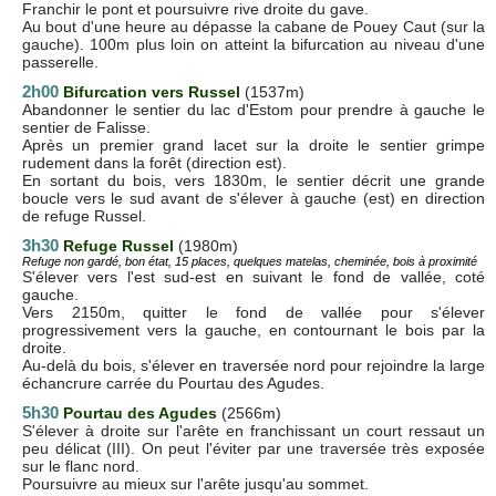
Franchir le pont et poursuivre rive droite du gave.
Au bout d'une heure au dépasse la cabane de Pouey Caut (sur la
gauche). 100m plus loin on atteint la bifurcation au niveau d'une
passerelle.
2h00
Bifurcation vers Russel
(1537m)
Abandonner le sentier du lac d'Estom pour prendre à gauche le
sentier de Falisse.
Après un premier grand lacet sur la droite le sentier grimpe
rudement dans la forêt (direction est).
En sortant du bois, vers 1830m, le sentier décrit une grande
boucle vers le sud avant de s'élever à gauche (est) en direction
de refuge Russel.
3h30
Refuge Russel
(1980m)
Refuge non gardé, bon état, 15 places, quelques matelas, cheminée, bois à proximité
S'élever vers l'est sud-est en suivant le fond de vallée, coté
gauche.
Vers 2150m, quitter le fond de vallée pour s'élever
progressivement vers la gauche, en contournant le bois par la
droite.
Au-delà du bois, s'élever en traversée nord pour rejoindre la large
échancrure carrée du Pourtau des Agudes.
5h30
Pourtau des Agudes
(2566m)
S'élever à droite sur l'arête en franchissant un court ressaut un
peu délicat (III). On peut l'éviter par une traversée très exposée
sur le flanc nord.
Poursuivre au mieux sur l'arête jusqu'au sommet.