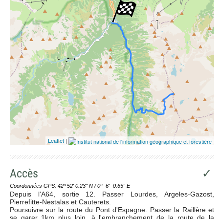
Leaflet
|
Accès
✓
Coordonnées GPS: 42º 52' 0.23'' N / 0º -6' -0.65'' E
Depuis l'A64, sortie 12. Passer Lourdes, Argeles-Gazost,
Pierrefitte-Nestalas et Cauterets.
Poursuivre sur la route du Pont d'Espagne. Passer la Raillère et
se garer 1km plus loin, à l'embranchement de la route de la