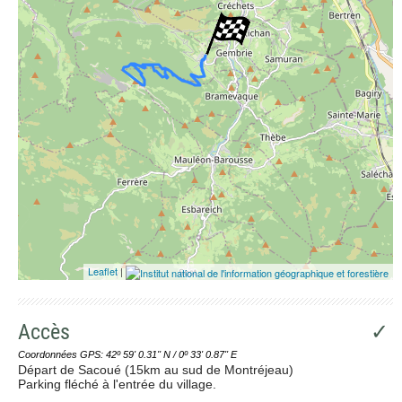
Leaflet
|
Accès
✓
Coordonnées GPS: 42º 59' 0.31'' N / 0º 33' 0.87'' E
Départ de Sacoué (15km au sud de Montréjeau)
Parking fléché à l'entrée du village.