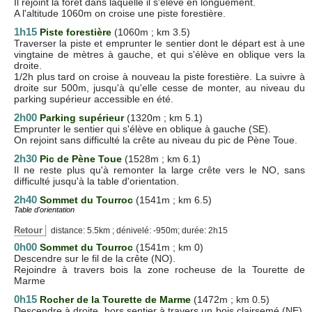
Il rejoint la foret dans laquelle il s'élève en longuement.
A l'altitude 1060m on croise une piste forestière.
1h15
Piste forestière
(1060m ; km 3.5)
Traverser la piste et emprunter le sentier dont le départ est à une
vingtaine de mètres à gauche, et qui s'élève en oblique vers la
droite.
1/2h plus tard on croise à nouveau la piste forestière. La suivre à
droite sur 500m, jusqu'à qu'elle cesse de monter, au niveau du
parking supérieur accessible en été.
2h00
Parking supérieur
(1320m ; km 5.1)
Emprunter le sentier qui s'élève en oblique à gauche (SE).
On rejoint sans difficulté la crête au niveau du pic de Pène Toue.
2h30
Pic de Pène Toue
(1528m ; km 6.1)
Il ne reste plus qu'à remonter la large crête vers le NO, sans
difficulté jusqu'à la table d'orientation.
2h40
Sommet du Tourroc
(1541m ; km 6.5)
Table d'orientation
Retour
distance: 5.5km ; dénivelé: -950m; durée: 2h15
0h00
Sommet du Tourroc
(1541m ; km 0)
Descendre sur le fil de la crête (NO).
Rejoindre à travers bois la zone rocheuse de la Tourette de
Marme
0h15
Rocher de la Tourette de Marme
(1472m ; km 0.5)
Descendre à droite, hors sentier à travers un bois clairsemé (NE).