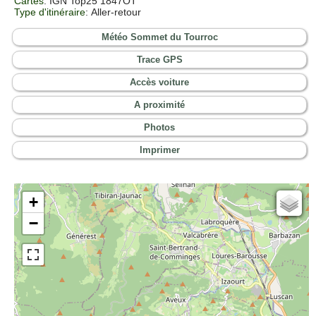
Cartes
:
IGN Top25 1847OT
Type d'itinéraire
: Aller-retour
Météo Sommet du Tourroc
Trace GPS
Accès voiture
A proximité
Photos
Imprimer
+
Cartes IGN
−
Open Topo Map
Open Street Map
ESRI Word Imagery
Photographies aériennes