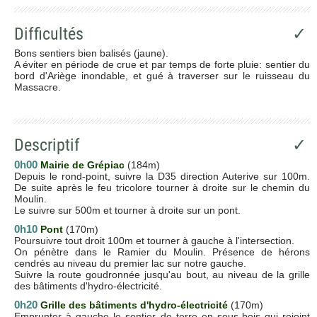
Difficultés
✓
Bons sentiers bien balisés (jaune).
A éviter en période de crue et par temps de forte pluie: sentier du
bord d'Ariège inondable, et gué à traverser sur le ruisseau du
Massacre.
Descriptif
✓
0h00
Mairie de Grépiac
(184m)
Depuis le rond-point, suivre la D35 direction Auterive sur 100m.
De suite après le feu tricolore tourner à droite sur le chemin du
Moulin.
Le suivre sur 500m et tourner à droite sur un pont.
0h10
Pont
(170m)
Poursuivre tout droit 100m et tourner à gauche à l'intersection.
On pénètre dans le Ramier du Moulin. Présence de hérons
cendrés au niveau du premier lac sur notre gauche.
Suivre la route goudronnée jusqu'au bout, au niveau de la grille
des bâtiments d'hydro-électricité.
0h20
G
rille des bâtiments d'hydro-électricité
(170m)
Emprunter à gauche le sentier de terre en sous-bois qui rejoint