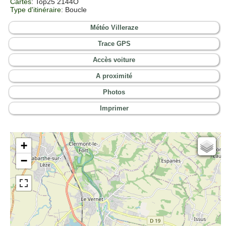
Cartes
: Top25 2144O
Type d'itinéraire
: Boucle
Météo Villeraze
Trace GPS
Accès voiture
A proximité
Photos
Imprimer
+
Cartes IGN
−
Open Topo Map
Open Street Map
ESRI Word Imagery
Photographies aériennes