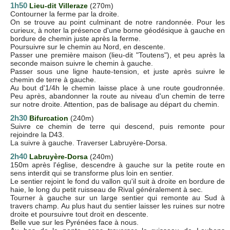
1h50
Lieu-dit Villeraze
(270m)
Contourner la ferme par la droite.
On se trouve au point culminant de notre randonnée. Pour les
curieux, à noter la présence d'une borne géodésique à gauche en
bordure de chemin juste après la ferme.
Poursuivre sur le chemin au Nord, en descente.
Passer une première maison (lieu-dit "Toutens"), et peu après la
seconde maison suivre le chemin à gauche.
Passer sous une ligne haute-tension, et juste après suivre le
chemin de terre à gauche.
Au bout d'1/4h le chemin laisse place à une route goudronnée.
Peu après, abandonner la route au niveau d'un chemin de terre
sur notre droite. Attention, pas de balisage au départ du chemin.
2h30
Bifurcation
(240m)
Suivre ce chemin de terre qui descend, puis remonte pour
rejoindre la D43.
La suivre à gauche. Traverser Labruyère-Dorsa.
2h40
Labruyère-Dorsa
(240m)
150m après l'église, descendre à gauche sur la petite route en
sens interdit qui se transforme plus loin en sentier.
Le sentier rejoint le fond du vallon qu'il suit à droite en bordure de
haie, le long du petit ruisseau de Rival généralement à sec.
Tourner à gauche sur un large sentier qui remonte au Sud à
travers champ. Au plus haut du sentier laisser les ruines sur notre
droite et poursuivre tout droit en descente.
Belle vue sur les Pyrénées face à nous.