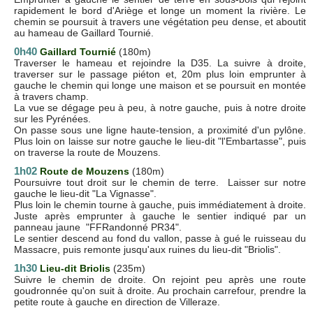
rapidement le bord d'Ariège et longe un moment la rivière. Le
chemin se poursuit à travers une végétation peu dense, et aboutit
au hameau de Gaillard Tournié.
0h40
Gaillard Tournié
(180m)
Traverser le hameau et rejoindre la D35. La suivre à droite,
traverser sur le passage piéton et, 20m plus loin emprunter à
gauche le chemin qui longe une maison et se poursuit en montée
à travers champ.
La vue se dégage peu à peu, à notre gauche, puis à notre droite
sur les Pyrénées.
On passe sous une ligne haute-tension, a proximité d'un pylône.
Plus loin on laisse sur notre gauche le lieu-dit "l'Embartasse", puis
on traverse la route de Mouzens.
1h02
Route de Mouzens
(180m)
Poursuivre tout droit sur le chemin de terre. Laisser sur notre
gauche le lieu-dit "La Vignasse".
Plus loin le chemin tourne à gauche, puis immédiatement à droite.
Juste après emprunter à gauche le sentier indiqué par un
panneau jaune "FFRandonné PR34".
Le sentier descend au fond du vallon, passe à gué le ruisseau du
Massacre, puis remonte jusqu'aux ruines du lieu-dit "Briolis".
1h30
Lieu-dit Briolis
(235m)
Suivre le chemin de droite. On rejoint peu après une route
goudronnée qu'on suit à droite. Au prochain carrefour, prendre la
petite route à gauche en direction de Villeraze.