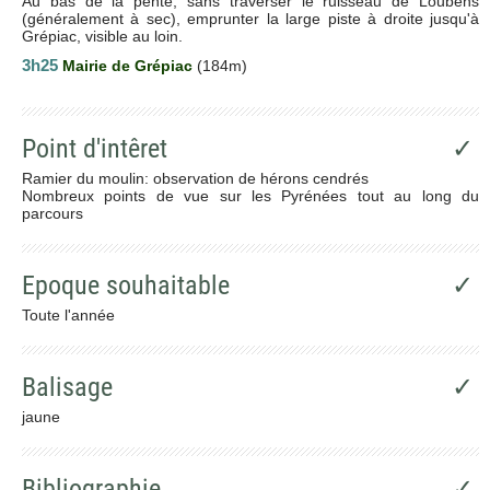
Au bas de la pente, sans traverser le ruisseau de Loubens
(généralement à sec), emprunter la large piste à droite jusqu'à
Grépiac, visible au loin.
3h25
Mairie de Grépiac
(184m)
Point d'intêret
✓
Ramier du moulin: observation de hérons cendrés
Nombreux points de vue sur les Pyrénées tout au long du
parcours
Epoque souhaitable
✓
Toute l'année
Balisage
✓
jaune
Bibliographie
✓