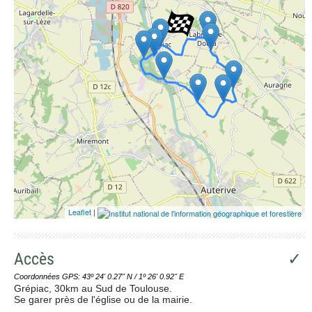
Leaflet
|
Accès
✓
Coordonnées GPS: 43º 24' 0.27'' N / 1º 26' 0.92'' E
Grépiac, 30km au Sud de Toulouse.
Se garer près de l'église ou de la mairie.