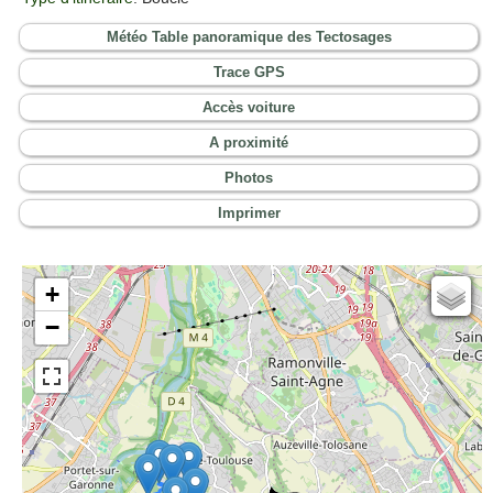
Météo Table panoramique des Tectosages
Trace GPS
Accès voiture
A proximité
Photos
Imprimer
+
Cartes IGN
−
Open Topo Map
Open Street Map
ESRI Word Imagery
Photographies aériennes