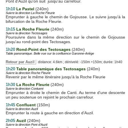
Pont d'Auzil qu'on suit jusqu'au carrefour.
1h10
Le Pastel
(240m)
Suivre la direction La Roche Fleurie
Emprunter à gauche le chemin de Gojousse. Le suivre jusqu'à la
bifurcation de la Roche Fleurie.
1h15
La Roche Fleurie
(240m)
Suivre la direction Tectosages
Poursuivre dans la même direction sur le chemin de Gojousse
jusqu'au rond-point des Tectosages.
1h20
Rond-Point des Tectosages
(240m)
Table panoramique. Belle vue sur la confluence Garonne-Ariège
Retour par Auzil
distance: 4.6km ; dénivelé: -150m +150m; durée: 1h40
1h20
Table panoramique des Tectosages
(240m)
Suivre la direction Roche Fleurie
Revenir par le même itinéraire jusqu'à la Roche Fleurie
1h30
La Roche Fleurie
(240m)
Suivre la direction Conluent
Emprunter à droite le chemin de Canti. Au terme d'une descente
un peu soutenue on rejoint le prochain carrefour.
1h45
Confluent
(150m)
Suivre la direction Auzil
Emprunter la route à gauche en direction d'Auzil.
2h05
Auzil
(240m)
Suivre la direction Pont d'Auzil