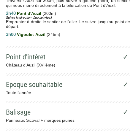
Traverser Auzil sur 300m, puis suivre à gauche (nord) un sentier
qui nous mène directement à la bifurcation du Pont d'Auzil.
2h40
Pont d'Auzil
(200m)
Suivre la direction Vigoulet-Auzil
Emprunter à droite le sentier de l'aller. Le suivre jusqu'au point de
départ.
3h00
Vigoulet-Auzil
(245m)
Point d'intêret
✓
Château d'Auzil (XVIième)
Epoque souhaitable
✓
Toute l'année
Balisage
✓
Panneaux Sicoval + marques jaunes