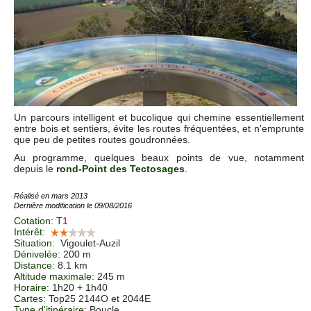
Un parcours intelligent et bucolique qui chemine essentiellement
entre bois et sentiers, évite les routes fréquentées, et n'emprunte
que peu de petites routes goudronnées.
Au programme, quelques beaux points de vue, notamment
depuis le
rond-Point des Tectosages
.
Réalisé en mars 2013
Dernière modification le 09/08/2016
Cotation
:
T1
Intérêt
:
Situation
:
Vigoulet-Auzil
Dénivelée
: 200 m
Distance
: 8.1 km
Altitude maximale
: 245 m
Horaire
: 1h20 + 1h40
Cartes
: Top25 2144O et 2044E
Type d'itinéraire
: Boucle