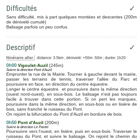
Difficultés
✓
Sans difficulté, mis à part quelques montées et descentes (200m
de dénivelé cumulé)
Balisage parfois un peu confus.
Descriptif
✓
Itinéraire aller
distance: 3.5km ; dénivelé: +50m -50m ; durée: 1h20
0h00
Vigoulet-Auzil
(245m)
Suivre la direction Pont d'Auzil
Emprunter la rue de la Mairie. Tourner à gauche devant la mairie,
passer les terrains de tennis, traverser l'allée du Parc et
poursuivre en face, en direction du centre équestre.
Longer le centre équestre et poursuivre dans la même direction
(ouest nord-ouest), en sous-bois. Le balisage n'est pas toujours
facile à trouver dans cette portion. Si on pert les marques,
poursuivre dans la même direction, en sous-bois ou en lisière de
bois, sans franchir le ruisseau du Pont.
On rejoint la bifurcation du Pont d'Auzil en bordure de bois.
0h50
Pont d'Auzil
(200m)
Suivre la direction Le Pastel
Poursuivre vers l'ouest, en lisière, puis en sous-bois. Traverser le
ruisseau du Pont, et suivre le balisage. On rejoint le chemin du