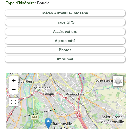
Type d'itinéraire
: Boucle
Météo Auzeville-Tolosane
Trace GPS
Accès voiture
A proximité
Photos
Imprimer
+
Cartes IGN
−
Open Topo Map
Open Street Map
ESRI Word Imagery
Photographies aériennes