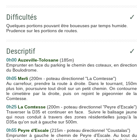
Difficultés
✓
Quelques portions pouvant être boueuses par temps humide.
Prudence sur les portions de routes.
Descriptif
✓
0h00
Auzeville-Tolosane
(185m)
Emprunter en face du parking le chemin des coteaux, en direction
du Boulodrome.
0h05
Merli
(200m - poteau directionnel "La Comtesse")
Au carrefour, prendre la route à droite. Dans le tournant, 150m
plus loin, poursuivre tout droit sur un petit chemin. On contourne
le cimetière par la droite, puis on rejoint le pigeonnier de la
Comtesse.
0h25
La Comtesse
(200m - poteau directionnel "Peyre d'Escale")
Traverser la D35 et continuer en face. Suivre le balisage jaune
qui nous conduit à travers des zones résidentielles jusqu'à la
D35a qu'on suit à gauche sur 500m.
0h55
Peyre d'Escale
(215m - poteau directionnel "Coustalas")
Emprunter à gauche le chemin de Peyre d'Escale. Au bout du