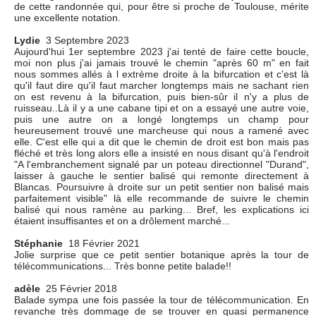
de cette randonnée qui, pour être si proche de Toulouse, mérite
une excellente notation.
Lydie
3 Septembre 2023
Aujourd'hui 1er septembre 2023 j'ai tenté de faire cette boucle,
moi non plus j'ai jamais trouvé le chemin "après 60 m" en fait
nous sommes allés à l extrème droite à la bifurcation et c'est là
qu'il faut dire qu'il faut marcher longtemps mais ne sachant rien
on est revenu à la bifurcation, puis bien-sûr il n'y a plus de
ruisseau..Là il y a une cabane tipi et on a essayé une autre voie,
puis une autre on a longé longtemps un champ pour
heureusement trouvé une marcheuse qui nous a ramené avec
elle. C'est elle qui a dit que le chemin de droit est bon mais pas
fléché et très long alors elle a insisté en nous disant qu'à l'endroit
"A l'embranchement signalé par un poteau directionnel "Durand",
laisser à gauche le sentier balisé qui remonte directement à
Blancas. Poursuivre à droite sur un petit sentier non balisé mais
parfaitement visible" là elle recommande de suivre le chemin
balisé qui nous ramène au parking... Bref, les explications ici
étaient insuffisantes et on a drôlement marché...
Stéphanie
18 Février 2021
Jolie surprise que ce petit sentier botanique après la tour de
télécommunications... Très bonne petite balade!!
adèle
25 Février 2018
Balade sympa une fois passée la tour de télécommunication. En
revanche très dommage de se trouver en quasi permanence