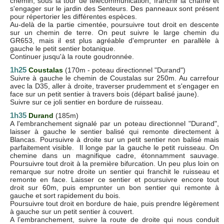
chemin, sous la tour de télécommunication, franchir la chaîne et
s'engager sur le jardin des Senteurs. Des panneaux sont présent
pour répertorier les différentes espèces.
Au-delà de la partie cimentée, poursuivre tout droit en descente
sur un chemin de terre. On peut suivre le large chemin du
GR653, mais il est plus agréable d'emprunter en parallèle à
gauche le petit sentier botanique.
Continuer jusqu'à la route goudronnée.
1h25
Coustalas
(170m - poteau directionnel "Durand")
Suivre à gauche le chemin de Coustalas sur 250m. Au carrefour
avec la D35, aller à droite, traverser prudemment et s'engager en
face sur un petit sentier à travers bois (départ balisé jaune).
Suivre sur ce joli sentier en bordure de ruisseau.
1h35
Durand
(185m)
A l'embranchement signalé par un poteau directionnel "Durand",
laisser à gauche le sentier balisé qui remonte directement à
Blancas. Poursuivre à droite sur un petit sentier non balisé mais
parfaitement visible. Il longe par la gauche le petit ruisseau. On
chemine dans un magnifique cadre, étonnamment sauvage.
Poursuivre tout droit à la première bifurcation. Un peu plus loin on
remarque sur notre droite un sentier qui franchit le ruisseau et
remonte en face. Laisser ce sentier et poursuivre encore tout
droit sur 60m, puis emprunter un bon sentier qui remonte à
gauche et sort rapidement du bois.
Poursuivre tout droit en bordure de haie, puis prendre légèrement
à gauche sur un petit sentier à couvert.
A l’embranchement, suivre la route de droite qui nous conduit