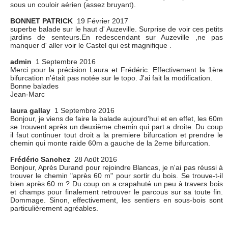
sous un couloir aérien (assez bruyant).
BONNET PATRICK
19 Février 2017
superbe balade sur le haut d' Auzeville. Surprise de voir ces petits
jardins de senteurs.En redescendant sur Auzeville ,ne pas
manquer d' aller voir le Castel qui est magnifique .
admin
1 Septembre 2016
Merci pour la précision Laura et Frédéric. Effectivement la 1ère
bifurcation n'était pas notée sur le topo. J'ai fait la modification.
Bonne balades
Jean-Marc
laura gallay
1 Septembre 2016
Bonjour, je viens de faire la balade aujourd'hui et en effet, les 60m
se trouvent après un deuxième chemin qui part a droite. Du coup
il faut continuer tout droit a la premiere bifurcation et prendre le
chemin qui monte raide 60m a gauche de la 2eme bifurcation.
Frédéric Sanchez
28 Août 2016
Bonjour, Après Durand pour rejoindre Blancas, je n'ai pas réussi à
trouver le chemin "après 60 m" pour sortir du bois. Se trouve-t-il
bien après 60 m ? Du coup on a crapahuté un peu à travers bois
et champs pour finalement retrouver le parcous sur sa toute fin.
Dommage. Sinon, effectivement, les sentiers en sous-bois sont
particulièrement agréables.