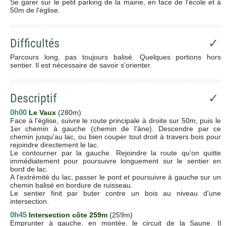
Se garer sur le petit parking de la mairie, en face de l'école et à
50m de l'église.
Difficultés
✓
Parcours long, pas toujours balisé. Quelques portions hors
sentier. Il est nécessaire de savoir s’orienter.
Descriptif
✓
0h00
Le Vaux
(280m)
Face à l'église, suivre le route principale à droite sur 50m, puis le
1er chemin à gauche (chemin de l'âne). Descendre par ce
chemin jusqu'au lac, ou bien couper tout droit à travers bois pour
rejoindre directement le lac.
Le contourner par la gauche. Rejoindre la route qu'on quitte
immédiatement pour poursuivre longuement sur le sentier en
bord de lac.
A l'extrémité du lac, passer le pont et poursuivre à gauche sur un
chemin balisé en bordure de ruisseau.
Le sentier finit par buter contre un bois au niveau d'une
intersection.
0h45
Intersection côte 259m
(259m)
Emprunter à gauche, en montée, le circuit de la Saune. Il