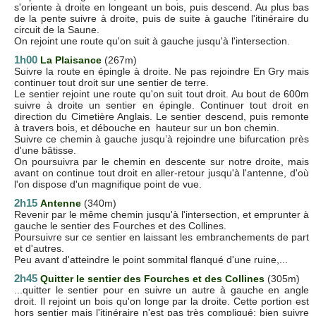
s'oriente à droite en longeant un bois, puis descend. Au plus bas
de la pente suivre à droite, puis de suite à gauche l'itinéraire du
circuit de la Saune.
On rejoint une route qu'on suit à gauche jusqu'à l'intersection.
1h00
La Plaisance
(267m)
Suivre la route en épingle à droite. Ne pas rejoindre En Gry mais
continuer tout droit sur une sentier de terre.
Le sentier rejoint une route qu'on suit tout droit. Au bout de 600m
suivre à droite un sentier en épingle. Continuer tout droit en
direction du Cimetière Anglais. Le sentier descend, puis remonte
à travers bois, et débouche en hauteur sur un bon chemin.
Suivre ce chemin à gauche jusqu’à rejoindre une bifurcation près
d'une bâtisse.
On poursuivra par le chemin en descente sur notre droite, mais
avant on continue tout droit en aller-retour jusqu'à l'antenne, d'où
l'on dispose d'un magnifique point de vue.
2h15
Antenne
(340m)
Revenir par le même chemin jusqu'à l'intersection, et emprunter à
gauche le sentier des Fourches et des Collines.
Poursuivre sur ce sentier en laissant les embranchements de part
et d'autres.
Peu avant d'atteindre le point sommital flanqué d'une ruine,...
2h45
Quitter le sentier des Fourches et des Collines
(305m)
...quitter le sentier pour en suivre un autre à gauche en angle
droit. Il rejoint un bois qu'on longe par la droite. Cette portion est
hors sentier mais l'itinéraire n'est pas très compliqué: bien suivre