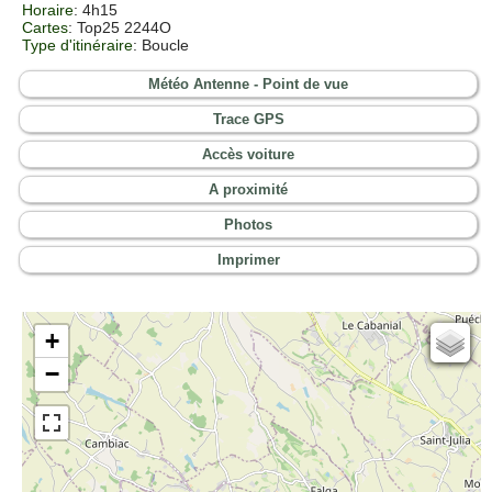
Horaire
: 4h15
Cartes
: Top25 2244O
Type d'itinéraire
: Boucle
Météo Antenne - Point de vue
Trace GPS
Accès voiture
A proximité
Photos
Imprimer
+
Cartes IGN
−
Open Topo Map
Open Street Map
ESRI Word Imagery
Photographies aériennes