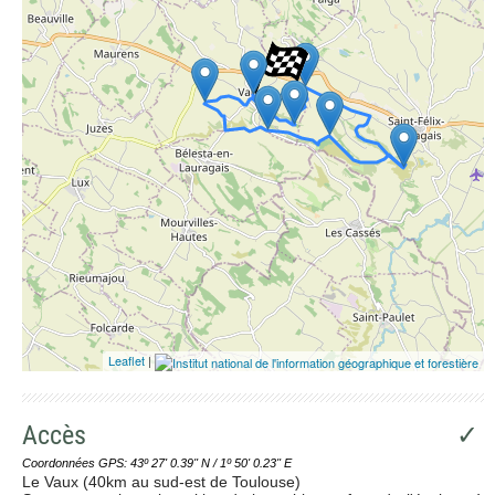
Leaflet
|
Accès
✓
Coordonnées GPS: 43º 27' 0.39'' N / 1º 50' 0.23'' E
Le Vaux (40km au sud-est de Toulouse)