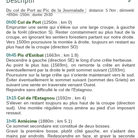
Descriptif
✓
Du col de Port au Pic de la Journalade
distance: 5.7km ; dénivelé:
+850m -150m ; durée: 2h30
0h00
Col de Port
(1250m ; km 0)
Emprunter une sente qui s'élève sur une large croupe, à gauche
de la forêt (direction S). Rester constamment au plus haut de la
croupe, en ignorant les sentiers forestiers partant sur notre droite.
Vers 1500m poursuivre la montée à droite, toujours en restant au
plus haut de la croupe (direction SO)
0h45
Pic d'Estibat
(1663m ; km 1.8)
Descendre à gauche (direction SE) le long d'une crête herbeuse.
Au point le plus bas (1569m), on remonte la crête en évitant
éventuellement par la droite le petit sommet suivant (1593m).
Poursuivre sur la large crête qui s'oriente maintenant vers le sud.
Éviter éventuellement le sommet suivant (sommet des Griets) en
suivant une sente en traversée versant Ouest.
Rejoindre sans difficulté le col de l'Estagnou.
1h15
Col de l'Estagnou
(1592m ; km 4)
S'élever en restant toujours au plus haut de la croupe (direction
sud). Une montée régulière nous amène au pied d'un imposant
ressaut.
1h45
Antécime
(1880m ; km 5.1)
Ce sommet secondaire est constitué de deux bosses.
Gravir la première bosse, plutôt côté gauche, en s'aidant des
mains par endroits. Redescendre en face, et gravir la seconde