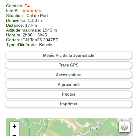
Cotation
:
T4
Intérêt
:
Situation
:
Col de Port
Dénivelée
: 1150 m
Distance
: 17 km
Altitude maximale
: 1945 m
Horaire
: 2h30 + 3h45
Cartes
:
IGN Top25 2047ET
Type d'itinéraire
: Boucle
Météo Pic de la Journalade
Trace GPS
Accès voiture
A proximité
Photos
Imprimer
+
Cartes IGN
−
Open Topo Map