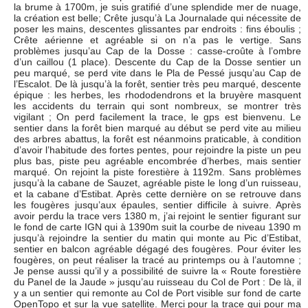
la brume à 1700m, je suis gratifié d’une splendide mer de nuage,
la création est belle; Crête jusqu’à La Journalade qui nécessite de
poser les mains, descentes glissantes par endroits : fins éboulis ;
Crête aérienne et agréable si on n’a pas le vertige. Sans
problèmes jusqu’au Cap de la Dosse : casse-croûte à l’ombre
d’un caillou (1 place). Descente du Cap de la Dosse sentier un
peu marqué, se perd vite dans le Pla de Pessé jusqu’au Cap de
l’Escalot. De là jusqu’à la forêt, sentier très peu marqué, descente
épique : les herbes, les rhododendrons et la bruyère masquent
les accidents du terrain qui sont nombreux, se montrer très
vigilant ; On perd facilement la trace, le gps est bienvenu. Le
sentier dans la forêt bien marqué au début se perd vite au milieu
des arbres abattus, la forêt est néanmoins praticable, à condition
d’avoir l’habitude des fortes pentes, pour rejoindre la piste un peu
plus bas, piste peu agréable encombrée d’herbes, mais sentier
marqué. On rejoint la piste forestière à 1192m. Sans problèmes
jusqu’à la cabane de Sauzet, agréable piste le long d’un ruisseau,
et la cabane d’Estibat. Après cette dernière on se retrouve dans
les fougères jusqu’aux épaules, sentier difficile à suivre. Après
avoir perdu la trace vers 1380 m, j’ai rejoint le sentier figurant sur
le fond de carte IGN qui à 1390m suit la courbe de niveau 1390 m
jusqu’à rejoindre la sentier du matin qui monte au Pic d’Estibat,
sentier en balcon agréable dégagé des fougères. Pour éviter les
fougères, on peut réaliser la tracé au printemps ou à l’automne ;
Je pense aussi qu’il y a possibilité de suivre la « Route forestière
du Panel de la Jaude » jusqu’au ruisseau du Col de Port : De là, il
y a un sentier qui remonte au Col de Port visible sur fond de carte
OpenTopo et sur la vue satellite. Merci pour la trace qui pour ma