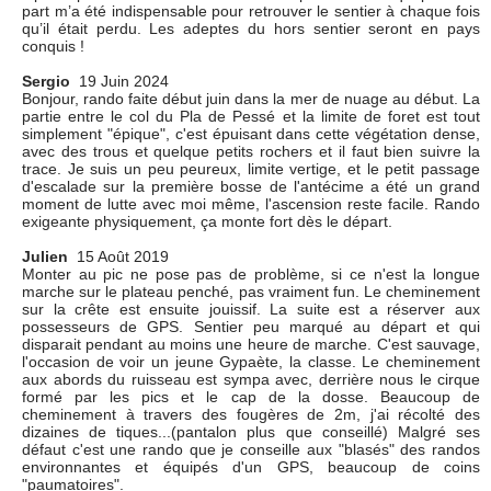
part m’a été indispensable pour retrouver le sentier à chaque fois
qu’il était perdu. Les adeptes du hors sentier seront en pays
conquis !
Sergio
19 Juin 2024
Bonjour, rando faite début juin dans la mer de nuage au début. La
partie entre le col du Pla de Pessé et la limite de foret est tout
simplement "épique", c'est épuisant dans cette végétation dense,
avec des trous et quelque petits rochers et il faut bien suivre la
trace. Je suis un peu peureux, limite vertige, et le petit passage
d'escalade sur la première bosse de l'antécime a été un grand
moment de lutte avec moi même, l'ascension reste facile. Rando
exigeante physiquement, ça monte fort dès le départ.
Julien
15 Août 2019
Monter au pic ne pose pas de problème, si ce n'est la longue
marche sur le plateau penché, pas vraiment fun. Le cheminement
sur la crête est ensuite jouissif. La suite est a réserver aux
possesseurs de GPS. Sentier peu marqué au départ et qui
disparait pendant au moins une heure de marche. C'est sauvage,
l'occasion de voir un jeune Gypaète, la classe. Le cheminement
aux abords du ruisseau est sympa avec, derrière nous le cirque
formé par les pics et le cap de la dosse. Beaucoup de
cheminement à travers des fougères de 2m, j'ai récolté des
dizaines de tiques...(pantalon plus que conseillé) Malgré ses
défaut c'est une rando que je conseille aux "blasés" des randos
environnantes et équipés d'un GPS, beaucoup de coins
"paumatoires".