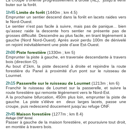
buter sur la forêt.
1h45
Limite de forêt
(1440m ; km 4.5)
Emprunter un sentier descend dans la forêt en lacets raides vers
le Nord-Ouest.
Le sentier n'est pas facile à suivre, mais pas de panique... bien
qu'assez raide la descente hors sentier ne présente pas de
grosses difficulté. Descendre au plus facile, en tirant légèrement à
gauche (Nord Nord-Ouest). Après avoir perdu 100m de dénivelé
on rejoint inévitablement une piste d'axe Est-Ouest.
2h00
Piste forestière
(1330m ; km 5)
Emprunter la piste à gauche, en traversée descendante à travers
bois (direction O).
Au bout d'1km, la piste descend à droite et rejoindre la route
forestière du Panel à proximité d'un pont sur le ruisseau de
Lourmet.
2h15
Passerelle sur le ruisseau de Lourmet
(1213m ; km 6)
Franchir le ruisseau de Loumet sur la passerelle, et suivre la
route forestière qui remonte légèrement vers le Nord-Est.
A la prochaine bifurcation, 450m plus loin, emprunter la piste de
gauche. La piste s'élève en deux larges lacets, passe une
croupe, puis redescend doucement jusqu'au refuge ONF.
2h45
Maison forestière
(1277m ; km 8.4)
Refuge ONF fermé.
Passer à gauche de la maison forestière, et poursuivre tout droit,
en montée à travers bois.