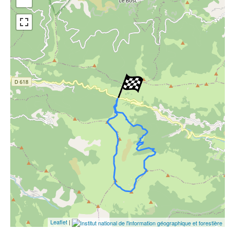
Open Street Map
ESRI Word Imagery
Photographies aériennes
Leaflet
|