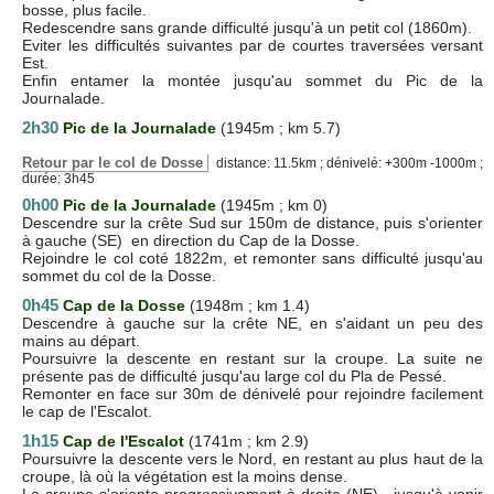
bosse, plus facile.
Redescendre sans grande difficulté jusqu'à un petit col (1860m).
Eviter les difficultés suivantes par de courtes traversées versant
Est.
Enfin entamer la montée jusqu'au sommet du Pic de la
Journalade.
2h30
Pic de la Journalade
(1945m ; km 5.7)
Retour par le col de Dosse
distance: 11.5km ; dénivelé: +300m -1000m ;
durée: 3h45
0h00
Pic de la Journalade
(1945m ; km 0)
Descendre sur la crête Sud sur 150m de distance, puis s'orienter
à gauche (SE) en direction du Cap de la Dosse.
Rejoindre le col coté 1822m, et remonter sans difficulté jusqu'au
sommet du col de la Dosse.
0h45
Cap de la Dosse
(1948m ; km 1.4)
Descendre à gauche sur la crête NE, en s'aidant un peu des
mains au départ.
Poursuivre la descente en restant sur la croupe. La suite ne
présente pas de difficulté jusqu'au large col du Pla de Pessé.
Remonter en face sur 30m de dénivelé pour rejoindre facilement
le cap de l'Escalot.
1h15
Cap de l'Escalot
(1741m ; km 2.9)
Poursuivre la descente vers le Nord, en restant au plus haut de la
croupe, là où la végétation est la moins dense.
La croupe s'oriente progressivement à droite (NE), jusqu'à venir