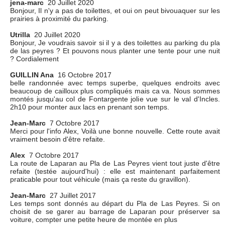
jena-marc
20 Juillet 2020
Bonjour, Il n'y a pas de toilettes, et oui on peut bivouaquer sur les
prairies à proximité du parking.
Utrilla
20 Juillet 2020
Bonjour, Je voudrais savoir si il y a des toilettes au parking du pla
de las peyres ? Et pouvons nous planter une tente pour une nuit
? Cordialement
GUILLIN Ana
16 Octobre 2017
belle randonnée avec temps superbe, quelques endroits avec
beaucoup de cailloux plus compliqués mais ca va. Nous sommes
montés jusqu'au col de Fontargente jolie vue sur le val d'Incles.
2h10 pour monter aux lacs en prenant son temps.
Jean-Marc
7 Octobre 2017
Merci pour l'info Alex, Voilà une bonne nouvelle. Cette route avait
vraiment besoin d'être refaite.
Alex
7 Octobre 2017
La route de Laparan au Pla de Las Peyres vient tout juste d'être
refaite (testée aujourd'hui) : elle est maintenant parfaitement
praticable pour tout véhicule (mais ça reste du gravillon).
Jean-Marc
27 Juillet 2017
Les temps sont donnés au départ du Pla de Las Peyres. Si on
choisit de se garer au barrage de Laparan pour préserver sa
voiture, compter une petite heure de montée en plus