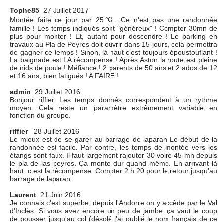
Tophe85
27 Juillet 2017
Montée faite ce jour par 25℃. Ce n'est pas une randonnée
famille ! Les temps indiqués sont "généreux" ! Compter 30mn de
plus pour monter ! Et, autant pour descendre ! Le parking en
travaux au Pla de Peyres doit ouvrir dans 15 jours, cela permettra
de gagner ce temps ! Sinon, là haut c'est toujours époustouflant !
La baignade est LA récompense ! Après Aston la route est pleine
de nids de poule ! Méfiance ! 2 parents de 50 ans et 2 ados de 12
et 16 ans, bien fatigués ! A FAIRE !
admin
29 Juillet 2016
Bonjour riffier, Les temps donnés correspondent à un rythme
moyen. Cela reste un paramètre extrêmement variable en
fonction du groupe.
riffier
28 Juillet 2016
Le mieux est de se garer au barrage de laparan Le début de la
randonnée est facile. Par contre, les temps de montée vers les
étangs sont faux. Il faut largement rajouter 30 voire 45 mn depuis
le pla de las peyres. Ça monte dur quand même. En arrivant là
haut, c est la récompense. Compter 2 h 20 pour le retour jusqu'au
barrage de laparan.
Laurent
21 Juin 2016
Je connais c'est superbe, depuis l'Andorre on y accède par le Val
d'Inclès. Si vous avez encore un peu de jambe, ça vaut le coup
de pousser jusqu'au col (désolé j'ai oublié le nom français de ce