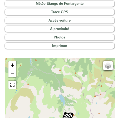
Météo Etangs de Fontargente
Trace GPS
Accès voiture
A proximité
Photos
Imprimer
+
Cartes IGN
−
Open Topo Map
Open Street Map
ESRI Word Imagery
Photographies aériennes