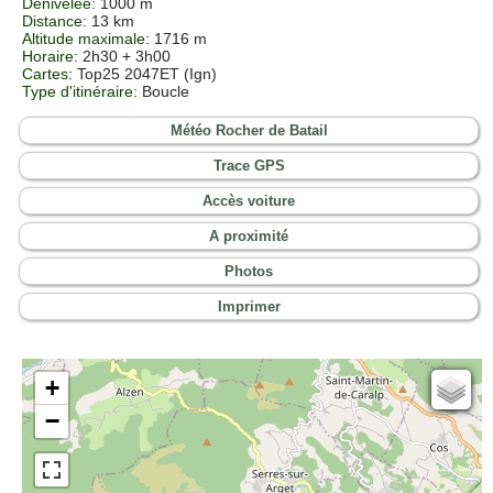
Dénivelée
: 1000 m
Distance
: 13 km
Altitude maximale
: 1716 m
Horaire
: 2h30 + 3h00
Cartes
:
Top25 2047ET (Ign)
Type d'itinéraire
: Boucle
Météo Rocher de Batail
Trace GPS
Accès voiture
A proximité
Photos
Imprimer
+
Cartes IGN
−
Open Topo Map
Open Street Map
ESRI Word Imagery