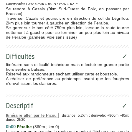
Coordonnées GPS: 42º 56' 0.06'' N / 1º 30' 0.62'' E
Se rendre à Cazals (9km Sud-Ouest de Foix, en passant par
Brassac)
Traverser Cazals et poursuivre en direction du col de Légrillou.
2km plus loin tourner à gauche en direction de Peralbe.
Se garer sur le bas côté 750m plus loin, lorsque la route tourne
nettement à gauche pour se terminer un peu plus loin au niveau
de Peralbe (panneau Voie sans issue)
Difficultés
✓
Itinéraire sans difficulté technique mais effectué en grande partie
hors sentiers balisés.
Réservé aux randonneurs sachant utiliser carte et boussole.
A réaliser de préférence au printemps, avant que les fougères
n'envahissent les clairières.
Descriptif
✓
Itinéraire aller par le Picou
distance: 5.2km ; dénivelé: +900m -40m;
durée: 2h30
0h00
Péralbe
(860m ; km 0)
Laisser sur notre gauche la route qui monte à l'Est en direction de