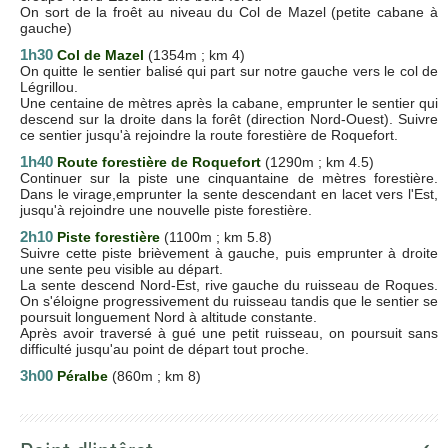
On sort de la froêt au niveau du Col de Mazel (petite cabane à
gauche)
1h30
Col de Mazel
(1354m ; km 4)
On quitte le sentier balisé qui part sur notre gauche vers le col de
Légrillou.
Une centaine de mètres après la cabane, emprunter le sentier qui
descend sur la droite dans la forêt (direction Nord-Ouest). Suivre
ce sentier jusqu'à rejoindre la route forestière de Roquefort.
1h40
Route forestière de Roquefort
(1290m ; km 4.5)
Continuer sur la piste une cinquantaine de mètres forestière.
Dans le virage,emprunter la sente descendant en lacet vers l'Est,
jusqu'à rejoindre une nouvelle piste forestière.
2h10
Piste forestière
(1100m ; km 5.8)
Suivre cette piste brièvement à gauche, puis emprunter à droite
une sente peu visible au départ.
La sente descend Nord-Est, rive gauche du ruisseau de Roques.
On s'éloigne progressivement du ruisseau tandis que le sentier se
poursuit longuement Nord à altitude constante.
Après avoir traversé à gué une petit ruisseau, on poursuit sans
difficulté jusqu'au point de départ tout proche.
3h00
Péralbe
(860m ; km 8)