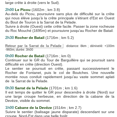
large crête à droite (vers le Sud).
2h00
Le Picou
(1602m ; km 3.8)
Au-delà du Picou, poursuivre sans plus de difficulté sur la crête
qui nous élève jusqu'à la crête principale s'étirant d'Est en Ouest
du Bout de Touron à la Sarrat de la Pelade.
Suivre à droite (Ouest) cette crête facile. Passer la zone rocheuse
du Roc Mouché (1695m) et poursuivre jusqu'au Rocher de Batail.
2h30
Rocher de Batail
(1716m ; km 5.2)
Retour par la Sarrat de la Pelade
distance: 8km ; dénivelé: +100m
-960m; durée: 3h00
0h00
Rocher de Batail
(1716m ; km 0)
Continuer sur le GR du Tour de Barguillère qui se poursuit sans
difficulté en crête (direction Ouest).
Le sentier se poursuit en crête, passant successivement le
Rocher de Fontanet, puis le col de Boutches. Une nouvelle
montée nous conduit rapidement jusqu'au vaste sommet aplati
de la Sarrat de la Pelade.
0h30
Sarrat de la Pelade
(1701m ; km 1.6)
Il est temps de quitter le GR pour descendre à droite (Nord) sur
une large croupe herbeuse, en direction de la cabane de la
Devèze, visible du sommet.
1h00
Cabane de la Devèze
(1514m ; km 2.7)
Suivre le sentier (balisage jaune disparate) descendant sur une
croupe Nord-Est dans une belle forêt.