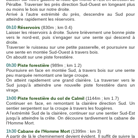
Péralbe. Traverser les prés direction Sud-Ouest en longeant plus
ou moins le bois sur notre droite.
Arrivé à l'autre extrémité du près, descendre au Sud pour
atteindre rapidement les réservoirs.
0h10
Réservoirs
(830m ; km 0.4)
Laisser les réservoirs à droite. Suivre brièvement une bonne piste
vers le nord-est, puis s'engager sur une sente qui descend à
droite.
Traverser le ruisseau sur une petite passerelle, et poursuivre sur
une sente en montée Sud-Ouest à travers bois.
On aboutit sur une piste forestière.
0h30
Piste forestière
(989m ; km 1.2)
Poursuivre en face en montée Sud, à travers bois sur une sente
peu marquée remontant une large croupe.
On atteint rapidement une grand clairière. La traverser vers le
Sud jusqu'à atteindre une nouvelle piste forestière dans un
virage.
1h00
Piste forestière du col de Calmil
(1144m ; km 1.7)
Continuer en face, en remontant la clairière direction Sud. Un
sentier serpentent sur la croupe à travers les fougères.
A l'extrémité Sud de la clairière, continuer sur une sentier Sud-Est
jusqu'à atteindre la crête. On découvre tardivement la cabane de
l'Homme Mort.
1h30
Cabane de l'Homme Mort
(1399m : km 3)
A partir de là le cheminement devient évident. Il suffit de suivre la