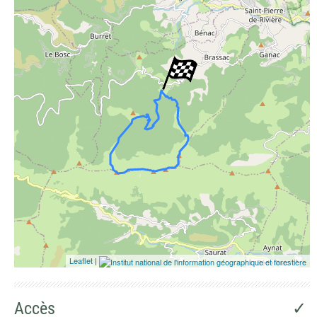
Photographies aériennes
Leaflet
|
Accès
✓