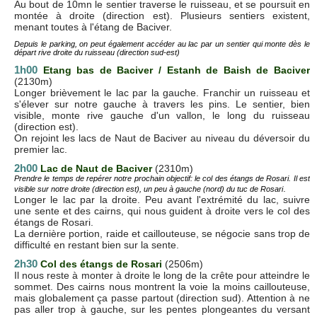
Au bout de 10mn le sentier traverse le ruisseau, et se poursuit en
montée à droite (direction est). Plusieurs sentiers existent,
menant toutes à l'étang de Baciver.
Depuis le parking, on peut également accéder au lac par un sentier qui monte dès le
départ rive droite du ruisseau (direction sud-est)
1h00
Etang bas de Baciver / Estanh de Baish de Baciver
(2130m)
Longer brièvement le lac par la gauche. Franchir un ruisseau et
s'élever sur notre gauche à travers les pins. Le sentier, bien
visible, monte rive gauche d'un vallon, le long du ruisseau
(direction est).
On rejoint les lacs de Naut de Baciver au niveau du déversoir du
premier lac.
2h00
Lac de Naut de Baciver
(2310m)
Prendre le temps de repérer notre prochain objectif: le col des étangs de Rosari. Il est
.
visible sur notre droite (direction est), un peu à gauche (nord) du tuc de Rosari
Longer le lac par la droite. Peu avant l'extrémité du lac, suivre
une sente et des cairns, qui nous guident à droite vers le col des
étangs de Rosari.
La dernière portion, raide et caillouteuse, se négocie sans trop de
difficulté en restant bien sur la sente.
2h30
Col des étangs de Rosari
(2506m)
Il nous reste à monter à droite le long de la crête pour atteindre le
sommet. Des cairns nous montrent la voie la moins caillouteuse,
mais globalement ça passe partout (direction sud). Attention à ne
pas aller trop à gauche, sur les pentes plongeantes du versant