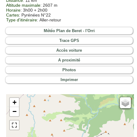
Distance
: 11 km
Altitude maximale
: 2607 m
Horaire
: 3h00 + 2h00
Cartes
: Pyrénées N°22
Type d'itinéraire
: Aller-retour
Météo Plan de Beret - l'Orri
Trace GPS
Accès voiture
A proximité
Photos
Imprimer
+
Cartes IGN
−
Open Topo Map
Open Street Map
ESRI Word Imagery
Photographies aériennes