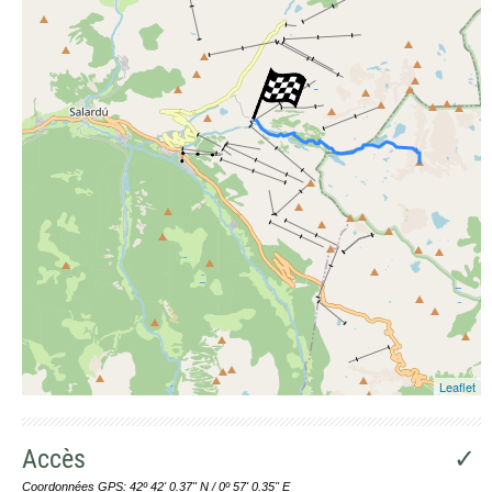
Leaflet
Accès
✓
Coordonnées GPS: 42º 42' 0.37'' N / 0º 57' 0.35'' E