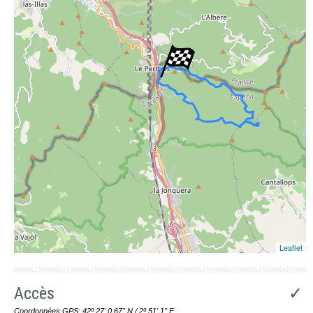
Photographies aériennes
Leaflet
Accès
✓
Coordonnées GPS: 42º 27' 0.67'' N / 2º 51' 1'' E