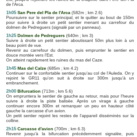
de l'Arca.
1h05
San Pere del Pla de l'Arca
(582m ; km 2.6)
Poursuivre sur le sentier principal, et le quitter au bout de 150m
pour suivre à droite un petit sentier menant au carrefour du
dolmen de Pedreguers (signalé par un panneau).
1h25
Dolmen de Pedreguers
(640m ; km 3)
Suivre à droite un petit sentier aboutissant 50m plus loin à un
beau point de vue.
Revenir au carrefour du dolmen, puis emprunter le sentier en
douce montée vers l'Est.
On atteint rapidement les ruines du mas del Caze.
1h45
Mas del Calze
(685m ; km 4.2)
Continuer sur le confortable sentier jusqu'au col de l'Auleda. On y
rejoint le GR11 qu'on suit à droite sur 300m jusqu'à un
embranchement.
2h00
Bifurcation
(713m ; km 5.6)
On empruntera le sentier de gauche au retour, mais pour l'heure
suivre à droite la piste balisée. Après un virage à gauche
continuer encore 300m et remarquer un peu en hauteur côté
gauche la carcasse d'un avion.
Un petit sentier rejoint les restes de l'appareil disséminés sur la
colline.
2h15
Carcasse d'avion
(700m ; km 6.3)
Revenir jusqu'à la bifurcation précédemment signalée, puis