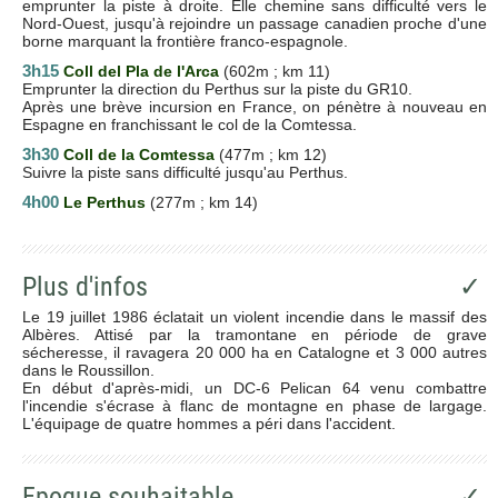
emprunter la piste à droite. Elle chemine sans difficulté vers le
Nord-Ouest, jusqu'à rejoindre un passage canadien proche d'une
borne marquant la frontière franco-espagnole.
3h15
Coll del Pla de l'Arca
(602m ; km 11)
Emprunter la direction du Perthus sur la piste du GR10.
Après une brève incursion en France, on pénètre à nouveau en
Espagne en franchissant le col de la Comtessa.
3h30
Coll de la Comtessa
(477m ; km 12)
Suivre la piste sans difficulté jusqu'au Perthus.
4h00
Le Perthus
(277m ; km 14)
Plus d'infos
✓
Le 19 juillet 1986 éclatait un violent incendie dans le massif des
Albères. Attisé par la tramontane en période de grave
sécheresse, il ravagera 20 000 ha en Catalogne et 3 000 autres
dans le Roussillon.
En début d'après-midi, un DC-6 Pelican 64 venu combattre
l'incendie s'écrase à flanc de montagne en phase de largage.
L'équipage de quatre hommes a péri dans l'accident.
Epoque souhaitable
✓