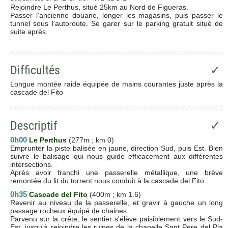
Rejoindre Le Perthus, situé 25km au Nord de Figueras.
Passer l'ancienne douane, longer les magasins, puis passer le
tunnel sous l'autoroute. Se garer sur le parking gratuit situé de
suite après.
Difficultés
✓
Longue montée raide équipée de mains courantes juste après la
cascade del Fito
Descriptif
✓
0h00
Le Perthus
(277m ; km 0)
Emprunter la piste balisée en jaune, direction Sud, puis Est. Bien
suivre le balisage qui nous guide efficacement aux différentes
intersections.
Après avoir franchi une passerelle métallique, une brève
remontée du lit du torrent nous conduit à la cascade del Fito.
0h35
Cascade del Fito
(400m ; km 1.6)
Revenir au niveau de la passerelle, et gravir à gauche un long
passage rocheux équipé de chaines.
Parvenu sur la crête, le sentier s'élève paisiblement vers le Sud-
Est, jusqu'à rejoindre les ruines de la chapelle Sant Pere del Pla