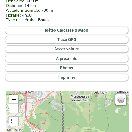
Dénivelée
: 600 m
Distance
: 14 km
Altitude maximale
: 700 m
Horaire
: 4h00
Type d'itinéraire
: Boucle
Météo Carcasse d'avion
Trace GPS
Accès voiture
A proximité
Photos
Imprimer
+
Cartes IGN
−
Open Topo Map
Open Street Map
ESRI Word Imagery