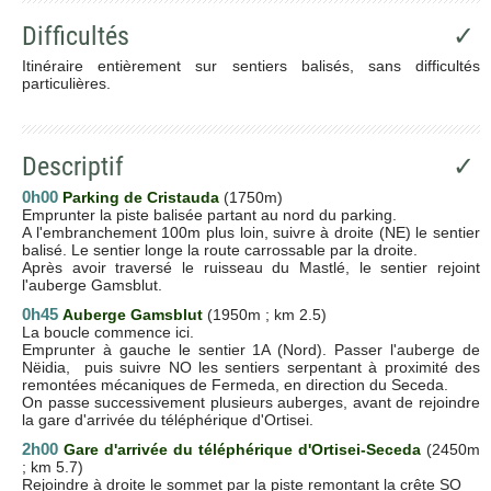
Difficultés
✓
Itinéraire entièrement sur sentiers balisés, sans difficultés
particulières.
Descriptif
✓
0h00
Parking de Cristauda
(1750m)
Emprunter la piste balisée partant au nord du parking.
A l'embranchement 100m plus loin, suivre à droite (NE) le sentier
balisé. Le sentier longe la route carrossable par la droite.
Après avoir traversé le ruisseau du Mastlé, le sentier rejoint
l'auberge Gamsblut.
0h45
Auberge Gamsblut
(1950m ; km 2.5)
La boucle commence ici.
Emprunter à gauche le sentier 1A (Nord). Passer l'auberge de
Nëidia, puis suivre NO les sentiers serpentant à proximité des
remontées mécaniques de Fermeda, en direction du Seceda.
On passe successivement plusieurs auberges, avant de rejoindre
la gare d'arrivée du téléphérique d'Ortisei.
2h00
Gare d'arrivée du téléphérique d'Ortisei-Seceda
(2450m
; km 5.7)
Rejoindre à droite le sommet par la piste remontant la crête SO