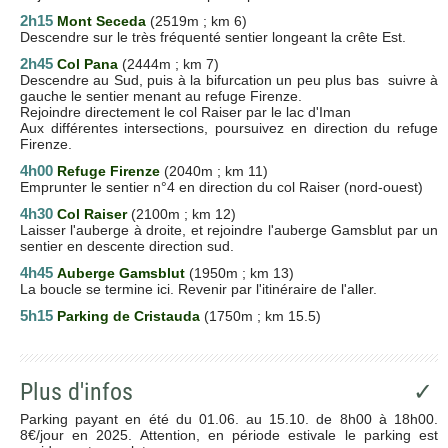
2h15
Mont Seceda
(2519m ; km 6)
Descendre sur le très fréquenté sentier longeant la crête Est.
2h45
Col Pana
(2444m ; km 7)
Descendre
au Sud, puis à la bifurcation un peu plus bas suivre à
gauche le sentier menant au refuge Firenze.
Rejoindre directement le col Raiser par le lac d'Iman
Aux différentes intersections, poursuivez en direction du refuge
Firenze.
4h00
Refuge Firenze
(2040m ; km 11)
Emprunter le sentier n°4 en direction du col Raiser (nord-ouest)
4h30
Col Raiser
(2100m ; km 12)
Laisser l'auberge à droite, et rejoindre l'auberge Gamsblut par un
sentier en descente direction sud.
4h45
Auberge Gamsblut
(1950m ; km 13)
La boucle se termine ici. Revenir par l'itinéraire de l'aller.
5h15
Parking de Cristauda
(1750m ; km 15.5)
Plus d'infos
✓
Parking payant en été du 01.06. au 15.10. de 8h00 à 18h00.
8€/jour en 2025. Attention, en période estivale le parking est