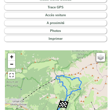
Trace GPS
Accès voiture
A proximité
Photos
Imprimer
+
Cartes IGN
−
Open Topo Map
Open Street Map
ESRI Word Imagery
Photographies aériennes