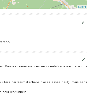
Leaflet
✓
avaredo/
✓
ués. Bonnes connaissances en orientation et/ou trace gps
ique (1ers barreaux d'échelle placés assez haut), mais sans
e pour les tunnels.