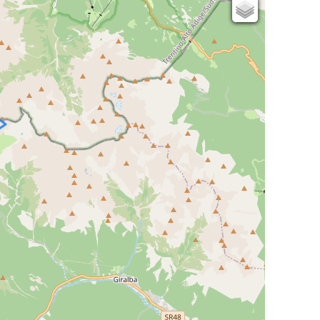
Cartes IGN
Open Topo Map
Open Street Map
ESRI Word Imagery
Photographies aériennes