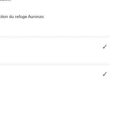
ection du refuge Auronzo.
✓
✓