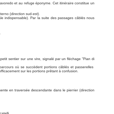
voredo et au refuge éponyme. Cet itinéraire constitue un
terno (direction sud-est).
ale indispensable). Par la suite des passages câblés nous
.
etit sentier sur une vire, signalé par un fléchage "Pian di
 parcours où se succèdent portions câblés et passerelles
fficacement sur les portions prêtant à confusion.
sente en traversée descendante dans le pierrier (direction
atelli.