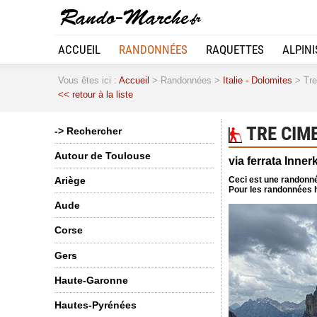
ACCUEIL
RANDONNÉES
RAQUETTES
ALPIN
Vous êtes ici :
Accueil
> Randonnées >
Italie - Dolomites
> Tre
<< retour à la liste
TRE CIME
-> Rechercher
Autour de Toulouse
via ferrata Inner
Ceci est une randonné
Ariège
Pour les randonnées h
Aude
Corse
Gers
Haute-Garonne
Hautes-Pyrénées