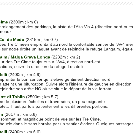
Cime
(2300m ; km 0)
rolongement des parkings, la piste de l'Alta Via 4 (direction nord-oue
nneaux.
 Col de Mèdo
(2315m ; km 0.7)
 des Tre Cimeen empruntant au nord le confortable sentier de l'AV4 men
e sur notre droite un laquet avant de rejoindre le refuge Langalm, 
alm / Malga Grava Longa
(2232m ; km 2)
ur des Tre Cime toujours sur l'AV4, direction nord-est.
ations, suivre la direction du refuge Locatelli.
elli
(2400m ; km 4.9)
mprunter le bon sentier qui s'élève gentiment
direction nord.
tteint une bifurcation. Suivre alors l'itinéraire de gauche en direction d
ejoindre son arête NO où se situe le départ de la via ferrata.
orre di Toblin
(2500m ; km 5.7)
e de plusieurs échelles et traversées, un peu exigeante.
é... il faut parfois patienter entre les différentes portions.
in
(2617m ; km 5.8)
 sommet, et magnifique point de vue sur les Tre Cime.
n boucle dans le sens horaire par un sentier évident. Quelques passage
elli
(2400m ; km 6.6)