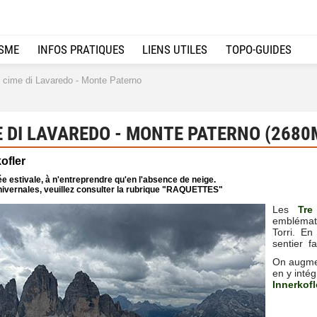
ISME
INFOS PRATIQUES
LIENS UTILES
TOPO-GUIDES
 cime di Lavaredo - Monte Paterno
 DI LAVAREDO - MONTE PATERNO (2680
kofler
e estivale, à n'entreprendre qu'en l'absence de neige.
ivernales, veuillez consulter la rubrique "RAQUETTES"
Les
Tre
emblémati
Torri. En
sentier fa
On augmen
en y inté
Innerkofl