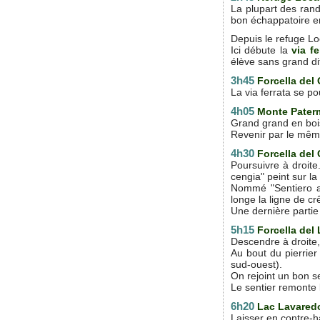
La plupart des ran
bon échappatoire 
Depuis le refuge Loc
Ici débute la
via fe
élève sans grand di
3h45
Forcella de
La via ferrata se po
4h05
Monte Pater
Grand grand en boi
Revenir par le même 
4h30
Forcella de
Poursuivre à droite
cengia" peint sur la
Nommé "Sentiero at
longe la ligne de c
Une dernière partie
5h15
Forcella del
Descendre à droite, 
Au bout du pierrier
sud-ouest).
On rejoint un bon se
Le sentier remonte
6h20
Lac Lavared
Laisser en contre-h