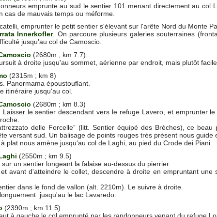
donneurs emprunte au sud le sentier 101 menant directement au col La
en cas de mauvais temps ou méforme.
atelli, emprunter le petit sentier s'élevant sur l'arête Nord du Monte Pa
rrata Innerkofler
. On parcoure plusieurs galeries souterraines (front
fficulté jusqu'au col de Camoscio.
l Camoscio
(2680m ; km 7.7).
ursuit à droite jusqu'au sommet, aérienne par endroit, mais plutôt facile
mo
(2315m ; km 8)
s. Panormama époustouflant.
itinéraire jusqu'au col.
l Camoscio
(2680m ; km 8.3)
. Laisser le sentier descendant vers le refuge Lavero, et emprunter le p
 roche.
trezzato delle Forcelle” (litt. Sentier équipé des Brèches), ce beau
rête versant sud. Un balisage de points rouges très présent nous guide e
 à plat nous amène jusqu'au col de Laghi, au pied du Crode dei Piani.
 Laghi
(2550m ; km 9.5)
sur un sentier longeant la falaise au-dessus du pierrier.
 et avant d'atteindre le collet, descendre à droite en empruntant une 
ntier dans le fond de vallon (alt. 2210m). Le suivre à droite.
 longuement jusqu'au le lac Lavaredo.
o
(2390m ; km 11.5)
aut à gauche le col emprunté par les randonneurs venant du refuge Loc