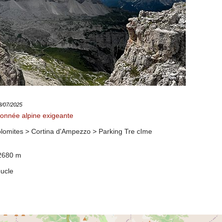
18/07/2025
onnée alpine exigeante
Dolomites > Cortina d'Ampezzo >
Parking Tre cIme
 2680 m
oucle