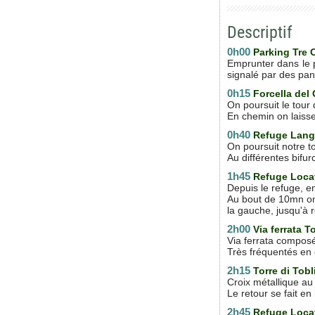
Descriptif
0h00
Parking Tre 
Emprunter dans le p
signalé par des pa
0h15
Forcella del
On poursuit le tour
En chemin on laiss
0h40
Refuge Lang
On poursuit notre to
Au différentes bifurc
1h45
Refuge Locat
Depuis le refuge, e
Au bout de 10mn on a
la gauche, jusqu'à r
2h00
Via ferrata T
Via ferrata composé
Très fréquentés en ét
2h15
Torre di Tobl
Croix métallique au
Le retour se fait e
2h45
Refuge Locat