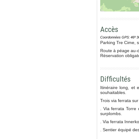
Accès
Coordonnées GPS: 46º 36' 0
Parking Tre Cime, s
Route à péage au-de
Réservation obligato
Difficultés
Itinéraire long, e
souhaitables.
Trois via ferrata su
. Via ferrata Torre
surplombs.
. Via ferrata Innerk
. S
entier équipé de