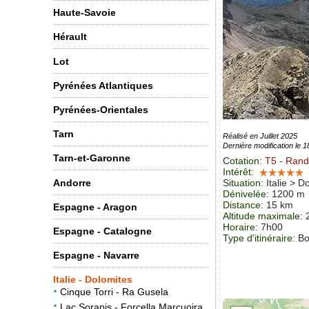
Haute-Savoie
Hérault
Lot
Pyrénées Atlantiques
Pyrénées-Orientales
Tarn
Réalisé en Juillet 2025
Dernière modification le 
Tarn-et-Garonne
Cotation
:
T5
- Rand
Intérêt
:
Andorre
Situation
:
Italie > 
Dénivelée
: 1200 m
Distance
: 15 km
Espagne - Aragon
Altitude maximale
:
Horaire
: 7h00
Espagne - Catalogne
Type d'itinéraire
: B
Espagne - Navarre
Italie - Dolomites
Cinque Torri - Ra Gusela
Lac Sorapis - Forcella Marcuoira