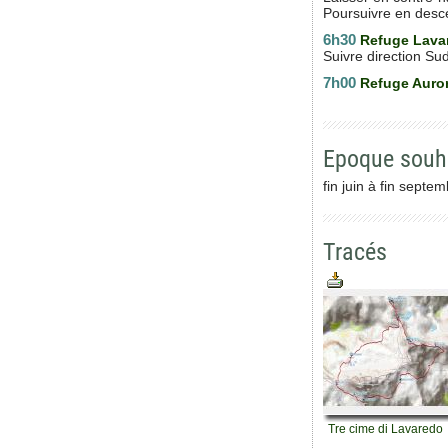
Poursuivre en desce
6h30
Refuge Lava
Suivre direction Sud
7h00
Refuge Auron
Epoque souh
fin juin à fin septe
Tracés
Tre cime di Lavaredo