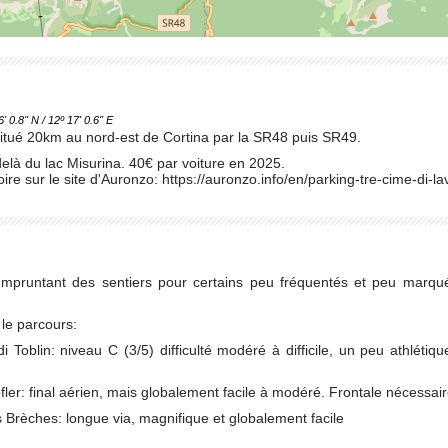
.8'' N / 12º 17' 0.6'' E
itué 20km au nord-est de Cortina par la SR48 puis SR49.
là du lac Misurina. 40€ par voiture en 2025.
ire sur le site d'Auronzo: https://auronzo.info/en/parking-tre-cime-di-l
t empruntant des sentiers pour certains peu fréquentés et peu marq
r le parcours:
 di Toblin: niveau C (3/5) difficulté modéré à difficile, un peu athlét
ofler: final aérien, mais globalement facile à modéré. Frontale nécessair
s Brèches: longue via, magnifique et globalement facile