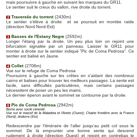
mais poursuivre à gauche en suivant les marques du GR11.
Le sentier suit le creux du vallon, rive droite du torrent.
Traversée du torrent
(2430m)
Le sentier s'élève à droite et se poursuit en montée raide
(direction Nord Nord-Est)
Basses de l'Estany Negre
(2592m)
Longer l'étang par la droite. Un peu plus loin on rejoint une
bifurcation signalée par un panneau. Laisser le GR11 pour
monter à droite sur le sentier indiqué "Pic de Coma Pedrosa". Ce
sentier est balisé en Jaune.
Collet
(2708m)
Vue sur le refuge de Coma Pedrosa
Poursuivre à gauche sur les crêtes en s'aidant des nombreux
cairns et balises pour trouver les meilleurs passages. La sente est
facile, sans difficultés particulières, mais certains passages
nécessitent de poser un peu les mains.
Le dernier éperon avant le sommet se contourne par la droite.
Pic de Coma Pedrosa
(2942m)
Borne avec socle cimenté.
Vue sur le massif de la Maladeta et l'Aneto (Ouest); Chaine frontière avec la France
(Nord); Andorre (Est)
Redescendre par l'itinéraire de l'aller jusqu'au petit col sous le
sommet. De là emprunter une bonne sente qui descend
rudement à droite (direction Ouest) et rejoint en contrebas le