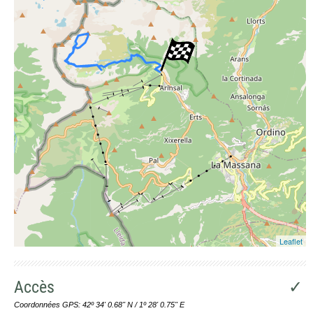
Leaflet
Accès
✓
Coordonnées GPS: 42º 34' 0.68'' N / 1º 28' 0.75'' E