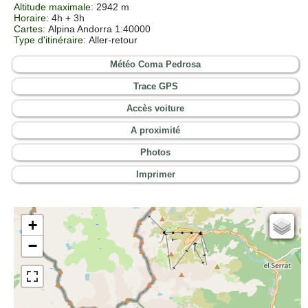
Altitude maximale
: 2942 m
Horaire
: 4h + 3h
Cartes
:
Alpina Andorra 1:40000
Type d'itinéraire
: Aller-retour
Météo Coma Pedrosa
Trace GPS
Accès voiture
A proximité
Photos
Imprimer
+
Cartes IGN
−
Open Topo Map
Open Street Map
ESRI Word Imagery
Photographies aériennes