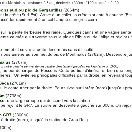
es du Montalus
distance: 8.5km ; dénivelé: +330m - 1100m ; durée: 3h30
sons sud ou pic de Gargantillar
(2864m)
t la crête (Sud-Est). Arrivé à un collet, la crête s'oriente à gauche (E
accéder rapidement à un col flanqué d'un gros cairn.
sur la pente herbeuse très raide. Quelques cairns et une vague sente
ente cairnée qui traverse sous le pic de Ribus ou de l'Aliga et rejoint 
sommet et suivre la crête désormais sans difficulté.
 nous amène au sommet du pic de Montmalus (2782m). Descendre jus
malus
(2707m)
 sur notre gauche permet de descendre directement jusqu'au parking (environ 1h00)
, autour du cirque de Pessons. Cette portion d'itinéraire, bien que l
ulières. On évite les principales difficultés par la droite, en revenant tou
 Seca
(2781m)
 le contourner par la droite. Poursuivre sur l'arête (nord) jusqu'au p
38m
(2738m)
sur une large croupe qui descend vers la station.
pe rejoint le GR7. Le suivre en descente à gauche sur 800m. On rejoin
fin GR7
(2300m)
e à droite (nord), jusqu'à la station de Grau Roig.
100m)