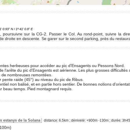
.93'' N / 1º 41' 0.8'' E
 poursuivre sur la CG-2. Passer le Col. Au rond-point, suivre la dir
de droite en descente. Se garer sur le second parking, près du restaura
entes herbeuses pour accéder au pic d'Ensagents ou Pessons Nord.
e l'arête du pic d'Ensagents est aérienne. Les plus grosses difficultés
c de nombreuses remontées.
 pente raide (45°) au niveau du pic de Ribus.
sentiel non balisé, et en partie hors sentier. De bonnes notions d'orienta
ar beau temps. Pied montagnard requis.
 les estanys de la Solana
distance: 6.5km ; dénivelé: +900m -130m ; durée: 3h4
100m)