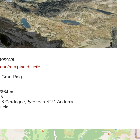
03/05/2025
nnée alpine difficile
>
Grau Roig
 2864 m
25
°8 Cerdagne
;Pyrénées N°21 Andorra
oucle