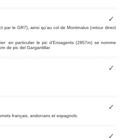
✓
ct par le GR7), ainsi qu'au col de Montmalus (retour direct
rier: en particulier le pic d'Ensagents (2857m) se nomme
m de pic del Gargantillar.
✓
✓
mmets français, andorrans et espagnols.
✓