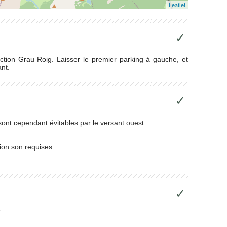
Leaflet
✓
ection Grau Roig. Laisser le premier parking à gauche, et
nt.
✓
 sont cependant évitables par le versant ouest.
tion son requises.
✓
5