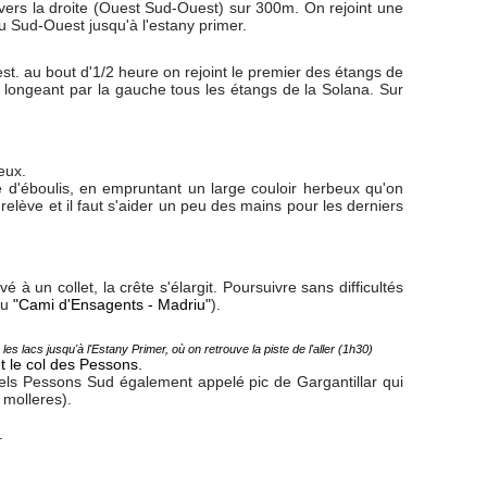
r vers la droite (Ouest Sud-Ouest) sur 300m. On rejoint une
u Sud-Ouest jusqu'à l'estany primer.
est. au bout d'1/2 heure on rejoint le premier des étangs de
 longeant par la gauche tous les étangs de la Solana. Sur
eux.
e d'éboulis, en empruntant un large couloir herbeux qu'on
elève et il faut s'aider un peu des mains pour les derniers
 à un collet, la crête s'élargit. Poursuivre sans difficultés
au
"Cami d'Ensagents - Madriu"
).
es lacs jusqu'à l'Estany Primer, où on retrouve la piste de l'aller (1h30)
t le col des Pessons.
 dels Pessons Sud également appelé pic de Gargantillar qui
 molleres).
.