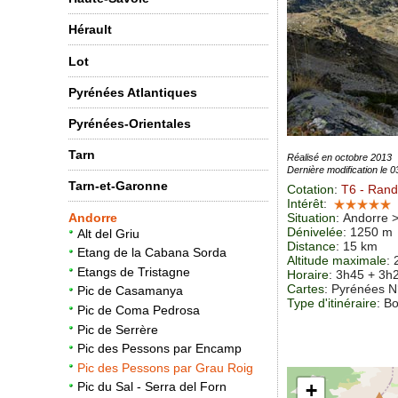
Hérault
Lot
Pyrénées Atlantiques
Pyrénées-Orientales
Tarn
Réalisé en octobre 2013
Dernière modification le 
Tarn-et-Garonne
Cotation
:
T6
- Rando
Intérêt
:
Andorre
Situation
:
Andorre 
Dénivelée
: 1250 m
Alt del Griu
Distance
: 15 km
Etang de la Cabana Sorda
Altitude maximale
:
Etangs de Tristagne
Horaire
: 3h45 + 3h
Cartes
:
Pyrénées N
Pic de Casamanya
Type d'itinéraire
: B
Pic de Coma Pedrosa
Pic de Serrère
Pic des Pessons par Encamp
Pic des Pessons par Grau Roig
+
Pic du Sal - Serra del Forn