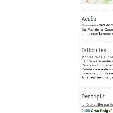
Accès
Coordonnées GPS: 42º 31' 0
Du Pas de la Case,
emprunter la route 
Difficultés
Montée raide sur p
La première partie d
Parcours long, ave
Courte descente sur
Itinéraire pour l'es
A ne réaliser que p
Descriptif
Itinéraire aller par
0h00
Grau Roig
(2