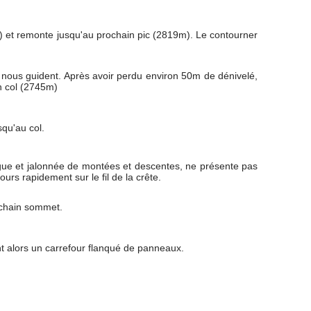
st) et remonte jusqu'au prochain pic (2819m). Le contourner
 nous guident. Après avoir perdu environ 50m de dénivelé,
un col (2745m)
qu'au col.
ongue et jalonnée de montées et descentes, ne présente pas
jours rapidement sur le fil de la crête.
rochain sommet.
t alors un carrefour flanqué de panneaux.