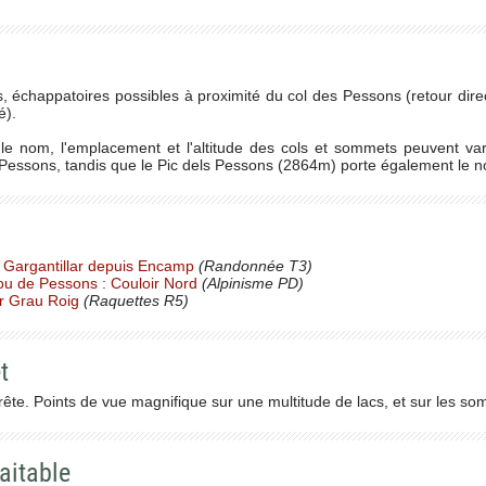
és, échappatoires possibles à proximité du col des Pessons (retour dire
é).
, le nom, l'emplacement et l'altitude des cols et sommets peuvent va
Pessons, tandis que le Pic dels Pessons (2864m) porte également le no
 Gargantillar depuis Encamp
(Randonnée T3)
 ou de Pessons : Couloir Nord
(Alpinisme PD)
r Grau Roig
(Raquettes R5)
t
ête. Points de vue magnifique sur une multitude de lacs, et sur les so
aitable