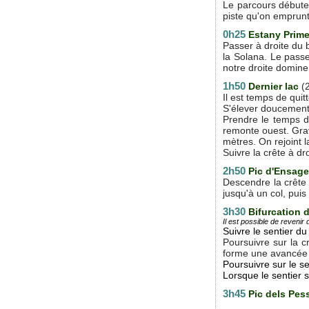
Le parcours débute 
piste qu'on emprunt
0h25
Estany Prime
Passer à droite du 
la Solana. Le passe
notre droite domine 
1h50
Dernier lac
(
Il est temps de quitt
S'élever doucement 
Prendre le temps d
remonte ouest. Grav
mètres. On rejoint 
Suivre la crête à dr
2h50
Pic d'Ensage
Descendre la crête v
jusqu'à un col, pu
3h30
Bifurcation 
Il est possible de revenir
Suivre le
sentier du
Poursuivre sur la c
forme une avancée v
Poursuivre sur le se
Lorsque le sentier s
3h45
Pic dels Pes