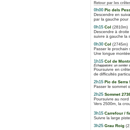
Retour par les crêt
0h00
Pic dels Pes
Descendre en suivan
par la gauche pour 
0h15
Col
(2810m)
Descendre à droite 
suivre à gauche la s
0h30
Col
(2745m)
Passer le prochain 
Une longue montée
1h15
Col de Mont
Échappatoire: un sentier
Poursuivre en crête
de difficultés partic
2h15
Pic de Serra
Passer le sommet ou
2h25
Sommet 27
Poursuivre au nord 
Vers 2500m, la crou
3h15
Carrefour / 
Suivre la large pist
3h25
Grau Roig
(2