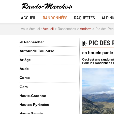
ACCUEIL
RANDONNÉES
RAQUETTES
ALPIN
Vous êtes ici :
Accueil
> Randonnées >
Andorre
> Pic des Pess
PIC DES 
-> Rechercher
Autour de Toulouse
en boucle par le
Ceci est une randonné
Ariège
Pour les randonnées h
Aude
Corse
Gers
Haute-Garonne
Hautes-Pyrénées
Haute-Savoie