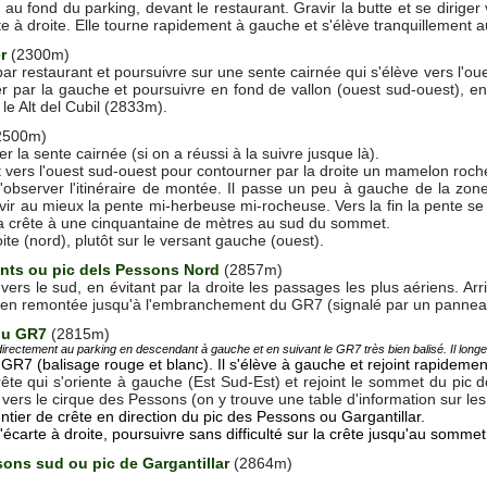
au fond du parking, devant le restaurant. Gravir la butte et se dirige
e à droite. Elle tourne rapidement à gauche et s'élève tranquillement a
r
(2300m)
bar restaurant et poursuivre sur une sente cairnée qui s'élève vers l'ou
r par la gauche et poursuivre en fond de vallon (ouest sud-ouest), en
le Alt del Cubil (2833m).
2500m)
er la sente cairnée (si on a réussi à la suivre jusque là).
vers l'ouest sud-ouest pour contourner par la droite un mamelon roch
'observer l'itinéraire de montée. Il passe un peu à gauche de la zon
ir au mieux la pente mi-herbeuse mi-rocheuse. Vers la fin la pente se r
la crête à une cinquantaine de mètres au sud du sommet.
oite (nord), plutôt sur le versant gauche (ouest).
nts ou pic dels Pessons Nord
(2857m)
ers le sud, en évitant par la droite les passages les plus aériens. Arrivé
is en remontée jusqu'à l'embranchement du GR7 (signalé par un panne
du GR7
(2815m)
 directement au parking en descendant à gauche et en suivant le GR7 très bien balisé. Il longe l
 GR7 (balisage rouge et blanc). Il s'élève à gauche et rejoint rapidemen
rête qui s'oriente à gauche (Est Sud-Est) et rejoint le sommet du pic
ers le cirque des Pessons (on y trouve une table d'information sur les
ntier de crête en direction du pic des Pessons ou Gargantillar.
'écarte à droite, poursuivre sans difficulté sur la crête jusqu'au sommet
sons sud ou pic de Gargantillar
(2864m)