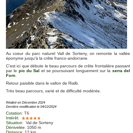
Au coeur du parc naturel Vall de Sorteny, on remonte la vallée
éponyme jusqu'à la crête franco-andorrane.
C'est ici que débute le beau parcours de crête frontalière passant
par le
pic du Sal
et se poursuivant longuement sur la
serra del
Forn
.
Retour paisible dans le vallon de Rialb.
Très beau parcours, varié et de difficulté modérée.
Réalisé en Décembre 2024
Dernière modification le 04/12/2024
Cotation
:
T6
Intérêt
:
Situation
:
Val de Sorteny
Dénivelée
: 1050 m
Distance
: 12 km