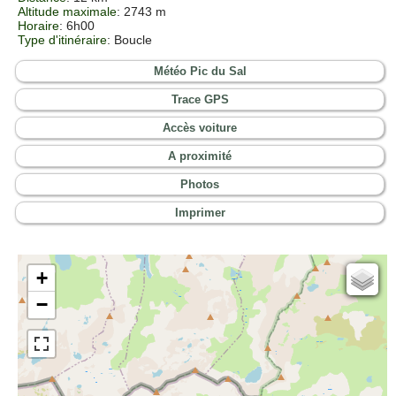
Altitude maximale
: 2743 m
Horaire
: 6h00
Type d'itinéraire
: Boucle
Météo Pic du Sal
Trace GPS
Accès voiture
A proximité
Photos
Imprimer
+
Cartes IGN
−
Open Topo Map
Open Street Map
ESRI Word Imagery
Photographies aériennes