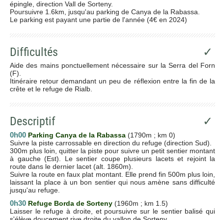
épingle, direction Vall de Sorteny.
Poursuivre 1.6km, jusqu'au parking de Canya de la Rabassa.
Le parking est payant une partie de l'année (4€ en 2024)
Difficultés
✓
Aide des mains ponctuellement nécessaire sur la Serra del Forn
(F).
Itinéraire retour demandant un peu de réflexion entre la fin de la
crête et le refuge de Rialb.
Descriptif
✓
0h00
Parking Canya de la Rabassa
(1790m ; km 0)
Suivre la piste carrossable en direction du refuge (direction Sud).
300m plus loin, quitter la piste pour suivre un petit sentier montant
à gauche (Est). Le sentier coupe plusieurs lacets et rejoint la
route dans le dernier lacet (alt. 1860m).
Suivre la route en faux plat montant. Elle prend fin 500m plus loin,
laissant la place à un bon sentier qui nous amène sans difficulté
jusqu'au refuge.
0h30
Refuge Borda de Sorteny
(1960m ; km 1.5)
Laisser le refuge à droite, et poursuivre sur le sentier balisé qui
s'élève doucement rive droite du vallon de Sorteny.