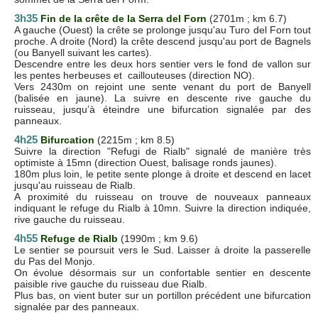
3h35
Fin de la crête de la Serra del Forn
(2701m ; km 6.7)
A gauche (Ouest) la crête se prolonge jusqu'au Turo del Forn tout
proche. A droite (Nord) la crête descend jusqu'au port de Bagnels
(ou Banyell suivant les cartes).
Descendre entre les deux hors sentier vers le fond de vallon sur
les pentes herbeuses et caillouteuses (direction NO).
Vers 2430m on rejoint une sente venant du port de Banyell
(balisée en jaune). La suivre en descente rive gauche du
ruisseau, jusqu’à éteindre une bifurcation signalée par des
panneaux.
4h25
Bifurcation
(2215m ; km 8.5)
Suivre la direction "Refugi de Rialb" signalé de manière très
optimiste à 15mn (direction Ouest, balisage ronds jaunes).
180m plus loin, le petite sente plonge à droite et descend en lacet
jusqu'au ruisseau de Rialb.
A proximité du ruisseau on trouve de nouveaux panneaux
indiquant le refuge du Rialb à 10mn. Suivre la direction indiquée,
rive gauche du ruisseau.
4h55
Refuge de Rialb
(1990m ; km 9.6)
Le sentier se poursuit vers le Sud. Laisser à droite la passerelle
du Pas del Monjo.
On évolue désormais sur un confortable sentier en descente
paisible rive gauche du ruisseau due Rialb.
Plus bas, on vient buter sur un portillon précédent une bifurcation
signalée par des panneaux.