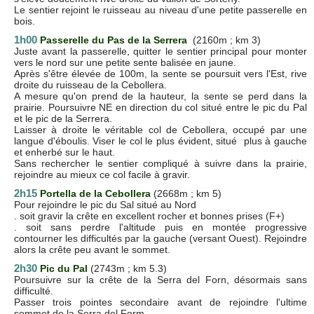
Le sentier rejoint le ruisseau au niveau d'une petite passerelle en
bois.
1h00
Passerelle du Pas de la Serrera
(2160m ; km 3)
Juste avant la passerelle, quitter le sentier principal pour monter
vers le nord sur une petite sente balisée en jaune.
Après s'être élevée de 100m, la sente se poursuit vers l'Est, rive
droite du ruisseau de la Cebollera.
A mesure qu'on prend de la hauteur, la sente se perd dans la
prairie. Poursuivre NE en direction du col situé entre le pic du Pal
et le pic de la Serrera.
Laisser à droite le véritable col de Cebollera, occupé par une
langue d'éboulis. Viser le col le plus évident, situé plus à gauche
et enherbé sur le haut.
Sans rechercher le sentier compliqué à suivre dans la prairie,
rejoindre au mieux ce col facile à gravir.
2h15
Portella de la Cebollera
(2668m ; km 5)
Pour rejoindre le pic du Sal situé au Nord
. soit gravir la crête en excellent rocher et bonnes prises (F+)
. soit sans perdre l'altitude puis en montée progressive
contourner les difficultés par la gauche (versant Ouest). Rejoindre
alors la crête peu avant le sommet.
2h30
Pic du Pal
(2743m ; km 5.3)
Poursuivre sur la crête de la Serra del Forn, désormais sans
difficulté.
Passer trois pointes secondaire avant de rejoindre l'ultime
sommet de la Serra del Form.