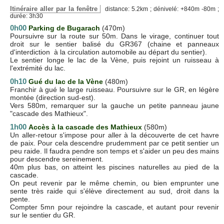
Itinéraire aller par la fenêtre
distance: 5.2km ; dénivelé: +840m -80m ;
durée: 3h30
0h00
Parking de Bugarach
(470m)
Poursuivre sur la route sur 50m. Dans le virage, continuer tout
droit sur le sentier balisé du GR367 (chaine et panneaux
d'interdiction à la circulation automobile au départ du sentier).
Le sentier longe le lac de la Vène, puis rejoint un ruisseau à
l'extrémité du lac.
0h10
Gué du lac de la Vène
(480m)
Franchir à gué le large ruisseau. Poursuivre sur le GR, en légère
montée (direction sud-est).
Vers 580m, remarquer sur la gauche un petite panneau jaune
"cascade des Mathieux".
1h00
Accès à la cascade des Mathieux
(580m)
Un aller-retour s'impose pour aller à la découverte de cet havre
de paix. Pour cela descendre prudemment par ce petit sentier un
peu raide. Il faudra pendre son temps et s'aider un peu des mains
pour descendre sereinement.
40m plus bas, on atteint les piscines naturelles au pied de la
cascade.
On peut revenir par le même chemin, ou bien emprunter une
sente très raide qui s'élève directement au sud, droit dans la
pente.
Compter 5mn pour rejoindre la cascade, et autant pour revenir
sur le sentier du GR.