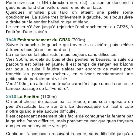
Poursuivre sur le GR (direction nord-est). Le sentier descend à
gauche au fond d'un vallon, puis remonte en face.
Quelques minutes plus tard on atteint une petite route
goudronnée. La suivre très brièvement à gauche, puis poursuivre
à droite sur le sentier balisé rouge et blanc.
Le sentier s'élève jusqu'à rejoindre l'embranchement du GR36, à
l'entrée d'une clairière.
1h45
Embranchement du GR36
(700m)
Suivre la banche de gauche qui traverse la clairière, puis s'élève
à travers bois (direction nord-est).
La montée se fait plus rude, mais toujours sans difficultés.
Vers 950m, au-delà du bois et des pentes herbeuses, la suite du
parcours est balisé en jaune. Il est temps de ranger les bâtons
car pour la suite il faudra s'aider par endroits de mains pour
franchir les passages rocheux, en suivant constamment une
petite sente parfaitement visible.
Vers1100m, on atteint une trouée caractéristique dans la roche: le
fameux passage de la "Fenêtre".
3h10
La Fenêtre
(1100m)
On peut choisir de passer par la trouée, mais cela imposera un
peu d'escalade facile sur 2m. Le désescalade de l'autre côté
n'offre quand à elle aucune difficulté.
Il est cependant nettement plus facile de contourner la fenêtre par
la gauche (sans difficulté, mais pouvant causer quelques frayeurs
aux personnes ayant le vertige).
Continuer l'ascension en suivant la sente, sans difficulté jusqu'au