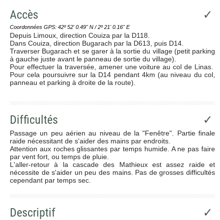
Accès
✓
Coordonnées GPS: 42º 52' 0.49'' N / 2º 21' 0.16'' E
Depuis Limoux, direction Couiza par la D118.
Dans Couiza, direction Bugarach par la D613, puis D14.
Traverser Bugarach et se garer à la sortie du village (petit parking
à gauche juste avant le panneau de sortie du village).
Pour effectuer la traversée, amener une voiture au col de Linas.
Pour cela poursuivre sur la D14 pendant 4km (au niveau du col,
panneau et parking à droite de la route).
Difficultés
✓
Passage un peu aérien au niveau de la "Fenêtre". Partie finale
raide nécessitant de s'aider des mains par endroits.
Attention aux roches glissantes par temps humide. A ne pas faire
par vent fort, ou temps de pluie.
L'aller-retour à la cascade des Mathieux est assez raide et
nécessite de s'aider un peu des mains. Pas de grosses difficultés
cependant par temps sec.
Descriptif
✓