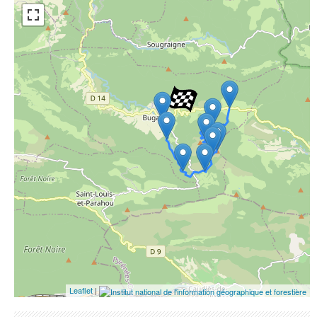
Open Street Map
ESRI Word Imagery
Photographies aériennes
Leaflet
|