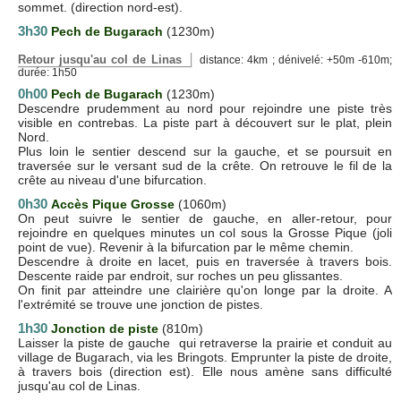
sommet. (direction nord-est).
3h30
Pech de Bugarach
(1230m)
Retour jusqu'au col de Linas
distance: 4km ; dénivelé: +50m -610m;
durée: 1h50
0h00
Pech de Bugarach
(1230m)
Descendre prudemment au nord pour rejoindre une piste très
visible en contrebas. La piste part à découvert sur le plat, plein
Nord.
Plus loin le sentier descend sur la gauche, et se poursuit en
traversée sur le versant sud de la crête. On retrouve le fil de la
crête au niveau d'une bifurcation.
0h30
Accès Pique Grosse
(1060m)
On peut suivre le sentier de gauche, en aller-retour, pour
rejoindre en quelques minutes un col sous la Grosse Pique (joli
point de vue). Revenir à la bifurcation par le même chemin.
Descendre à droite en lacet, puis en traversée à travers bois.
Descente raide par endroit, sur roches un peu glissantes.
On finit par atteindre une clairière qu'on longe par la droite. A
l'extrémité se trouve une jonction de pistes.
1h30
Jonction de piste
(810m)
Laisser la piste de gauche qui retraverse la prairie et conduit au
village de Bugarach, via les Bringots. Emprunter la piste de droite,
à travers bois (direction est). Elle nous amène sans difficulté
jusqu'au col de Linas.