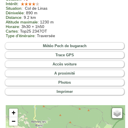
Intérêt
:
Situation
:
Col de Linas
Dénivelée
: 890 m
Distance
: 9.2 km
Altitude maximale
: 1230 m
Horaire
: 3h30 + 1h50
Cartes
: Top25 2347OT
Type d'itinéraire
: Traversée
Météo Pech de bugarach
Trace GPS
Accès voiture
A proximité
Photos
Imprimer
+
Cartes IGN
−
Open Topo Map