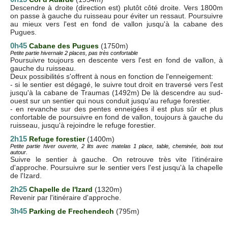
Descendre à droite (direction est) plutôt côté droite. Vers 1800m
on passe à gauche du ruisseau pour éviter un ressaut. Poursuivre
au mieux vers l'est en fond de vallon jusqu'à la cabane des
Pugues.
0h45
Cabane des Pugues
(1750m)
Petite partie hivernale 2 places, pas très confortable
Poursuivre toujours en descente vers l'est en fond de vallon, à
gauche du ruisseau.
Deux possibilités s'offrent à nous en fonction de l'enneigement:
- si le sentier est dégagé, le suivre tout droit en traversé vers l'est
jusqu'à la cabane de Traumas (1492m) De là descendre au sud-
ouest sur un sentier qui nous conduit jusqu'au refuge forestier.
- en revanche sur des pentes enneigées il est plus sûr et plus
confortable de poursuivre en fond de vallon, toujours à gauche du
ruisseau, jusqu'à rejoindre le refuge forestier.
2h15
Refuge forestier
(1400m)
Petite partie hiver ouverte, 2 lits avec matelas 1 place, table, cheminée, bois tout
autour.
Suivre le sentier à gauche. On retrouve très vite l’itinéraire
d'approche. Poursuivre sur le sentier vers l'est jusqu'à la chapelle
de l'Izard.
2h25
Chapelle de l'Izard
(1320m)
Revenir par l'itinéraire d'approche.
3h45
Parking de Frechendech
(795m)