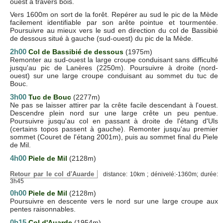
ouest à travers bois.
Vers 1600m on sort de la forêt. Repérer au sud le pic de la Mède
facilement identifiable par son arête pointue et tourmentée.
Poursuivre au mieux vers le sud en direction du col de Bassibié
de dessous situé à gauche (sud-ouest) du pic de la Mède.
2h00
Col de Bassibié de dessous
(1975m)
Remonter au sud-ouest la large croupe conduisant sans difficulté
jusqu'au pic de Lanères (2250m). Poursuivre à droite (nord-
ouest) sur une large croupe conduisant au sommet du tuc de
Bouc.
3h00
Tuc de Bouc
(2277m)
Ne pas se laisser attirer par la crête facile descendant à l'ouest.
Descendre plein nord sur une large crête un peu pentue.
Poursuivre jusqu'au col en passant à droite de l'étang d'Uls
(certains topos passent à gauche). Remonter jusqu'au premier
sommet (Couret de l'étang 2001m), puis au sommet final du Piele
de Mil.
4h00
Piele de Mil
(2128m)
Retour par le col d'Auarde
distance: 10km ; dénivelé:-1360m; durée:
3h45
0h00
Piele de Mil
(2128m)
Poursuivre en descente vers le nord sur une large croupe aux
pentes raisonnables.
0h15
Col d'Auarde
(1954m)