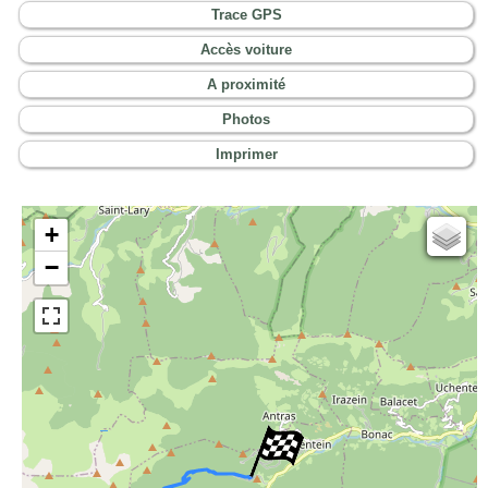
Trace GPS
Accès voiture
A proximité
Photos
Imprimer
+
Cartes IGN
−
Open Topo Map
Open Street Map
ESRI Word Imagery
Photographies aériennes