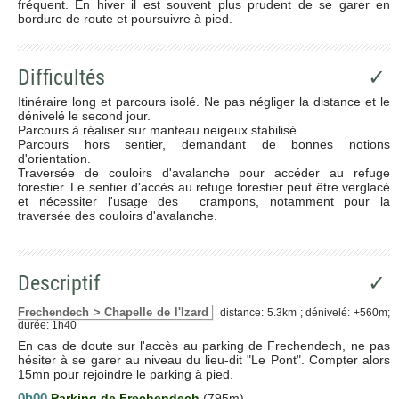
fréquent. En hiver il est souvent plus prudent de se garer en
bordure de route et poursuivre à pied.
Difficultés
✓
Itinéraire long et parcours isolé. Ne pas négliger la distance et le
dénivelé le second jour.
Parcours à réaliser sur manteau neigeux stabilisé.
Parcours hors sentier, demandant de bonnes notions
d'orientation.
Traversée de couloirs d'avalanche pour accéder au refuge
forestier. Le sentier d'accès au refuge forestier peut être verglacé
et nécessiter l'usage des crampons, notamment pour la
traversée des couloirs d'avalanche.
Descriptif
✓
Frechendech > Chapelle de l'Izard
distance: 5.3km ; dénivelé: +560m;
durée: 1h40
En cas de doute sur l'accès au parking de Frechendech, ne pas
hésiter à se garer au niveau du lieu-dit "Le Pont". Compter alors
15mn pour rejoindre le parking à pied.
0h00
Parking de Frechendech
(795m)