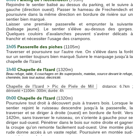
Rejoindre le sentier balisé au dessus du parking, et le suivre à
gauche (direction ouest). Passer le hameau de Frechendech et
poursuivre dans la même direction en bordure de rivière sur un
sentier bien marqué.
Laisser une première passerelle et emprunter la suivante
(balisage jaune). Le sentier s'élève au-dessus des gorges.
Quelques couloirs d'avalanches peuvent s'avérer délicats à
franchir et nécessiter l'usage des crampons.
1h05
Passerelle des piches
(1105m)
Traverser et poursuivre sur l'autre rive. On s'élève dans la forêt
sur un sentier toujours bien marqué.Suivre le marquage jusqu'à la
chapelle de l'Izard.
1h40
Chapelle de l'Izard
(1320m)
Beau refuge, table, 6 couchages en lits superposés, matelas, source devant le refuge,
cheminée, bois tout autour, électricité.
Chapelle de l'Izard > Pic de Piele de Mil
distance: 6.7km ;
dénivelé:+1100m -300m; durée: 4h
0h00
Chapelle de l'Izard
(1320m)
Poursuivre tout droit à découvert puis à travers bois. Lorsque le
sentier rejoint le ruisseau descendre jusqu’à la passerelle, la
traverser et se diriger à droite (ouest) en bordure de forêt. Vers
1420m, sans traverser le ruisseau, on s'oriente à gauche pour se
diriger sud-ouest. Pénétrer dans le bois sur notre droite et gagner
la croupe qu'on remonte facilement sud-ouest. Une montée plus
rude donne accès à un vaste replat. Poursuivre en montée sud-