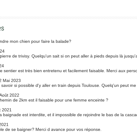
es
ndre mon chien pour faire la balade?
024
pierre de trivisy. Quelqu'un sait si on peut aller à pieds depuis là jusq
24
Le sentier est très bien entretenu et facilement faisable. Merci aux per
2 Mai 2023
s savoir si possible d'y aller en train depuis Toulouse. Quelq'un peut m
Août 2022
hemin de 2km est il faisable pour une femme enceinte ?
t 2021
baignade est interdite, et il impossible de rejoindre le bas de la casc
2021
ible de se baigner? Merci d avance pour vos réponse.