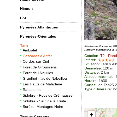
Hérault
Lot
Pyrénées Atlantiques
Pyrénées-Orientales
Tarn
Réalisé en Novembre 20
Ambialet
Dernière modification le 
Cotation
:
T2
- Rand
Cascades d'Arifat
Intérêt
:
Cordes-sur-Ciel
Situation
:
Tarn > Alb
Forêt de Giroussens
Dénivelée
: 120 m
Distance
: 2 km
Foret de l'Aiguilles
Altitude maximale
:
Graulhet - lac de Nabeillou
Horaire
: 1h30
Les Hauts de Maladène
Cartes
: Ign Top25 
Type d'itinéraire
: B
Rabastens
Sidobre - Rocs de Crémaussel
Sidobre - Saut de la Truite
Sorèze, Montagne Noire
+
Tarn-et-Garonne