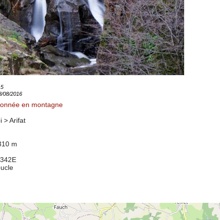
15
08/08/2016
onnée en montagne
i >
Arifat
 310 m
2342E
oucle