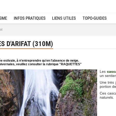
ISME
INFOS PRATIQUES
LIENS UTILES
TOPO-GUIDES
at
 D'ARIFAT (310M)
e estivale, à n'entreprendre qu'en l'absence de neige.
ivernales, veuillez consulter la rubrique "RAQUETTES"
Les
casca
un sentie
Une très 
portion d
Ces casca
naturels.