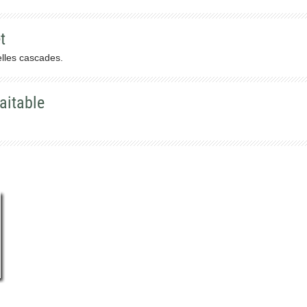
t
elles cascades.
aitable