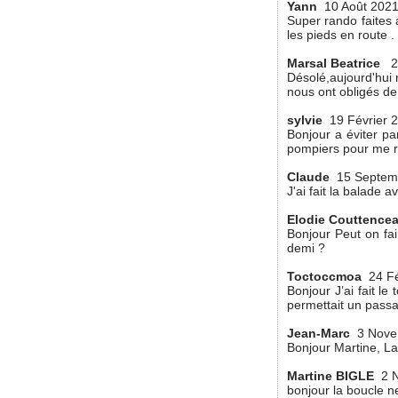
Yann
10 Août 202
Super rando faites 
les pieds en route .
Marsal Beatrice
2
Désolé,aujourd'hui 
nous ont obligés de
sylvie
19 Février 
Bonjour a éviter pa
pompiers pour me re
Claude
15 Septem
J'ai fait la balade 
Elodie Couttence
Bonjour Peut on fai
demi ?
Toctoccmoa
24 Fé
Bonjour J’ai fait l
permettait un pass
Jean-Marc
3 Nove
Bonjour Martine, La
Martine BIGLE
2 
bonjour la boucle n