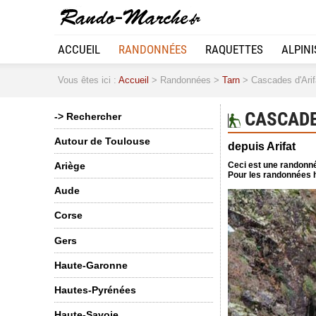
ACCUEIL
RANDONNÉES
RAQUETTES
ALPIN
Vous êtes ici :
Accueil
> Randonnées >
Tarn
> Cascades d'Arif
CASCADES
-> Rechercher
Autour de Toulouse
depuis Arifat
Ceci est une randonné
Ariège
Pour les randonnées h
Aude
Corse
Gers
Haute-Garonne
Hautes-Pyrénées
Haute-Savoie