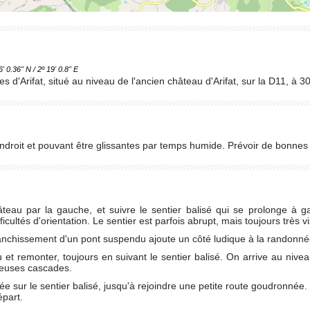
.36'' N / 2º 19' 0.8'' E
 d'Arifat, situé au niveau de l'ancien château d'Arifat, sur la D11, à 30
ndroit et pouvant être glissantes par temps humide. Prévoir de bonne
âteau par la gauche, et suivre le sentier balisé qui se prolonge à
icultés d'orientation. Le sentier est parfois abrupt, mais toujours très vi
ranchissement d'un pont suspendu ajoute un côté ludique à la randonné
u et remonter, toujours en suivant le sentier balisé. On arrive au nive
meuses cascades.
e sur le sentier balisé, jusqu'à rejoindre une petite route goudronnée.
épart.