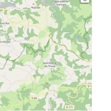
Open Topo Map
Open Street Map
ESRI Word Imagery
Photographies aériennes