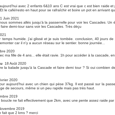
1
aujourd’hui avec 2 enfants 6&10 ans C est vrai que c est bien raide et 
 Et le café/resto en haut pour se rafraîchir et boire un pot en arrivant qu
1 Juin 2021
nous sommes allés jusqu'à la passerrelle pour voir les Cascades. Un éc
 faire demi-tour sans voir les Cascades. Très déçu
2021
r temps humide. j'ai glissé et je suis tombée. conclusion, 40 jours de p
monter car il n'y a aucun réseau sur le sentier. bonne journée...
bre 2020
avec ma fille de 4 ans... elle était ravie. 1h pour accéder à la cascade,
au
18 Août 2020
re la balade jusqu'à la Cascade et faire demi tour ? Si oui combien de
vrier 2020
e tour aujourd’hui avec un chien qui pèse 37kg. Il est passé sur la pass
age de secours, même si un peu rapide mais pas très haut.
mbre 2019
 boucle ne fait effectivement que 2km, avec une pente assez raide par
Novembre 2019
e fait que 2 kms ? merci