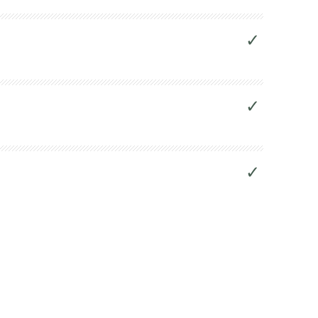
✓
✓
✓