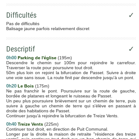
Difficultés
✓
Pas de difficultés
Balisage jaune parfois relativement discret
Descriptif
✓
0h00
Parking de l'église
(195m)
Descendre le chemin sur 100m pour rejoindre le carrefour.
Traverser la route pour poursuivre tout droit.
50m plus loin on rejoint la bifurcation de Passet. Suivre à droite
une voie sans issue. La route finit par descendre jusqu'à un pont.
0h20
Le Bois
(175m)
Ne pas franchir le pont. Poursuivre sur la route de gauche,
bordée de platanes et longeant le ruisseau de Passet.
Un peu plus poursuivre brièvement sur un chemin de terre, puis
suivre à gauche un chemin de terre qui s'élève en passant à
droite des habitations de Passet.
Continuer jusqu'à rejoindre la bifurcation de Treize Vents.
0h40
Treize Vents
(225m)
Continuer tout droit, en direction de Puit Communal.
Longer par la droite la maison de retraite "résidence des treize
vents", puis continuer tout droit sur un bon chemin de terre qui