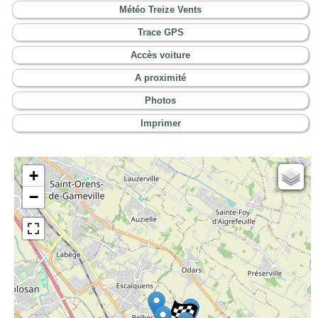
Météo Treize Vents
Trace GPS
Accès voiture
A proximité
Photos
Imprimer
+
Cartes IGN
−
Open Topo Map
Open Street Map
ESRI Word Imagery
Photographies aériennes