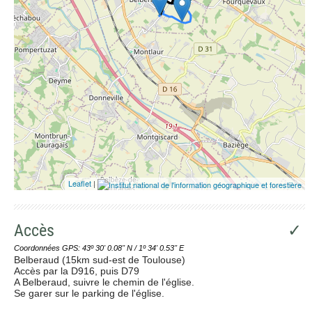
Leaflet
|
Accès
✓
Coordonnées GPS: 43º 30' 0.08'' N / 1º 34' 0.53'' E
Belberaud (15km sud-est de Toulouse)
Accès par la D916, puis D79
A Belberaud, suivre le chemin de l'église.
Se garer sur le parking de l'église.