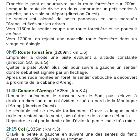
Franchir le pont et poursuivre sur la route forestière sur 200m.
Lorsque la route de divise en deux, emprunter un petit sentier à
gauche, peu visible au départ (direction Ouest).
Le sentier est jalonné de petits panneaux en bois marqués
"Areng" et fixés sur les arbres.
Vers 1150m le sentier coupe une route forestière et se poursuit
en face.
Vers 1290m, on rejoint une nouvelle route forestière dans un
virage en épingle.
0h45
Route forestière
(1289m ; km 1.6)
Emprunter à droite une piste évoluant à altitude constante
(direction SO, puis S).
Quitter la piste 500m plus loin pour suivre à gauche un sentier
dont le début est signalé par un fléchage.
Après une rude montée en forêt, le sentier débouche à découvert
à proximité de la cabane d'Areng.
1h30
Cabane d'Areng
(1625m ; km 3.4)
Remonter brièvement le ruisseau vers le Sud, puis s'élever à
droite en direction d'un col évident situé au nord de la Montagne
d'Areng (direction Ouest).
Le véritable col se dévoile tardivement. Gravir la longue pente
raide en restant sur la sente, bien à droite de la zone d'éboulis.
Rejoindre le col par la droite afin d'éviter la pente finale très raide.
2h15
Col
(1935m ; km 4.3)
Gravir la pente à gauche en suivant une des sentes du flanc
Ouest, sans difficulté jusqu'au sommet.