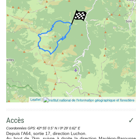
Leaflet
|
Accès
✓
Coordonnées GPS: 42º 55' 0.5'' N / 0º 29' 0.62'' E
Depuis l'A64, sortie 17, direction Luchon.
Au bout de 7km, suivre à droite la direction Mauléon-Barousse