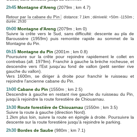
2h45
Montagne d'Areng
(2079m ; km 4.7)
Retour par la cabane du Pin
distance: 7.1km ; dénivelé: +50m -1150m ;
durée: 2h30
0h00
Montagne d'Areng
(2079m ; km 0)
Suivre la crête vers le Sud, sans difficulté: descente au pla de
Baroussère (1959m) puis remontée rapide au sommet de la
Montagne du Pin.
0h15
Montagne du Pin
(2001m ; km 0.8)
Poursuivre sur la crête pour rejoindre rapidement le collet en
contrebas (alt. 1979m). Franchir à gauche la brèche rocheuse, et
descendre vers l'Est jusqu'au fond de vallon (petit sentier rive
gauche du vallon).
Vers 1600m, se diriger à droite pour franchir le ruisseau et
rejoindre l'ancienne cabane du Pin.
1h00
Cabane du Pin
(1550m ; km 2.5)
Descendre à gauche en restant rive gauche du ruisseau du Pin,
jusqu’à rejoindre la route forestière de Chiouarnau.
1h30
Route forestière de Chiouarnau
(1550m ; km 3.5)
Suivre la route à gauche (direction Nord).
1.2km plus loin, suivre la route en épingle à droite. Poursuivre la
descente sur la route forestière jusqu'à rejoindre le parking.
2h30
Bordes de Saube
(980m ; km 7.1)