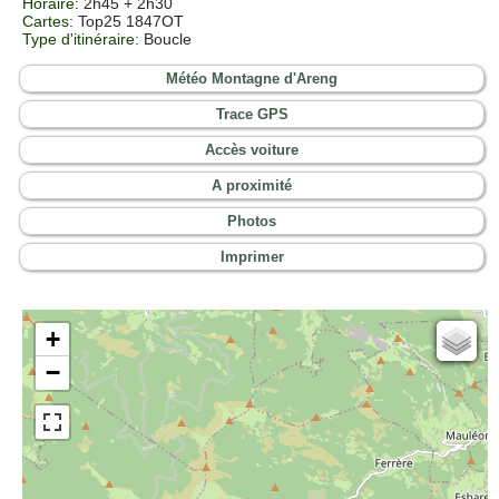
Horaire
: 2h45 + 2h30
Cartes
:
Top25 1847OT
Type d'itinéraire
: Boucle
Météo Montagne d'Areng
Trace GPS
Accès voiture
A proximité
Photos
Imprimer
+
Cartes IGN
−
Open Topo Map
Open Street Map
ESRI Word Imagery
Photographies aériennes