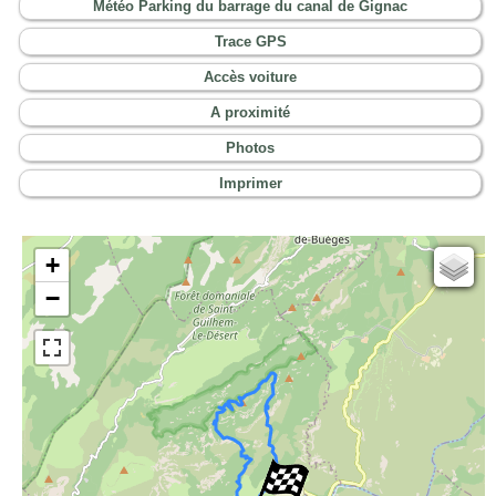
Météo Parking du barrage du canal de Gignac
Trace GPS
Accès voiture
A proximité
Photos
Imprimer
+
Cartes IGN
−
Open Topo Map
Open Street Map
ESRI Word Imagery
Photographies aériennes