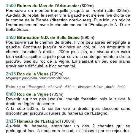
1h00
Ruines du Mas de l'Arboussier
(300m)
Poursuivre en montée tranquille jusqu'à un replat (côte 328m).
Au-delà du replat, le sentier vire à gauche et s’élève rive droite de
la combe de la Blande (direction nord-ouest). Plus loin, on rejoint
l'embranchement avec le chemin menant à l'Ermitage de N. D. de
Belle-Grâce.
1h50
Bifurcation N.D. de Belle Grâce
(590m)
Poursuivre sur le chemin de droite. Il vire peu après en épingle à
gauche. Continuer jusqu'à rejoindre un col, où l'on emprunte le
chemin forestier à droite . 200m plus loin, au niveau d'un cairn
bien visible, quitter la piste pour suivre la sente qui monte à droite
jusqu'au pied du roc de la Vigne. En s'aidant un peu des mains
gravir sans difficulté le bloc sommital.
2h15
Roc de la Vigne
(709m)
Magnifique panorama, notamment côté nord.
Retour par l'Estagnol
dénivelé: -670m ; distance: 6.2km ; durée: 2h00
0h00
Roc de la Vigne
(709m)
Revenir sur nos pas jusqu'au chemin forestier, puis le suivre à
droite en légère descente.
A la côte 533m, le sentier vire à droite, puis descend sans
discontinuer jusqu'aux ruines du hameau de l'Estagnol.
1h15
Hameau de l'Estagnol
(300m)
Au-delà du hameau, emprunter un des 2 chemins qui se
prolongent face à nous vers le sud, et finissent par se rejoindre.