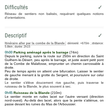
Difficultés
✓
Réseau de sentiers non balisés, requérant quelques notions
d'orientations.
Descriptif
✓
Itinéraire aller par la combe de la Blande
dénivelé: +670m ; distance:
5.8km ; durée: 2h15
0h00
Parking aménagé après le barrage
(74m)
Depuis le parking, suivre la route sur 250m en direction du Saint
Guilhem-le-Désert. peu après le barrage,
et juste avant petit pont
de la Combe de Malafosse, emprunter un chemin carrossable
à
droite.
Peu de temps après on atteint une bifurcation. Laisser le sentier
de gauche menant à la grotte du Sergent, et poursuivre sur celui
de droite.
Le sentier s'élève doucement rive gauche, puis traverse le
ruisseau de la Blande, le plus souvent à sec.
0h45
Ruisseau de la Blande
(210m)
Le sentier monte en rudes lacet sur l'autre versant (direction
nord-ouest). Au-delà des lacet, alors que la pente s'atténue, on
passe devant les ruines du Mas de l'Arboussier.