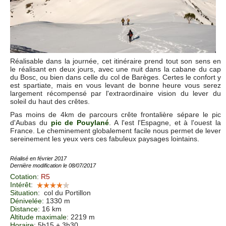
Réalisable dans la journée, cet itinéraire prend tout son sens en
le réalisant en deux jours, avec une nuit dans la cabane du cap
du Bosc, ou bien dans celle du col de Barèges. Certes le confort y
est spartiate, mais en vous levant de bonne heure vous serez
largement récompensé par l'extraordinaire vision du lever du
soleil du haut des crêtes.
Pas moins de 4km de parcours crête frontalière sépare le pic
d'Aubas du
pic de Pouylané
. A l'est l'Espagne, et à l'ouest la
France. Le cheminement globalement facile nous permet de lever
sereinement les yeux vers ces fabuleux paysages lointains.
Réalisé en février 2017
Dernière modification le 08/07/2017
Cotation
:
R5
Intérêt
:
Situation
:
col du Portillon
Dénivelée
: 1330 m
Distance
: 16 km
Altitude maximale
: 2219 m
Horaire
: 5h15 + 3h30