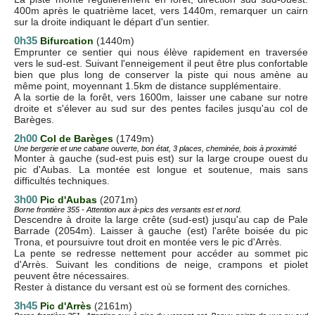
400m après le quatrième lacet, vers 1440m, remarquer un cairn
sur la droite indiquant le départ d'un sentier.
0h35
Bifurcation
(1440m)
Emprunter ce sentier qui nous élève rapidement en traversée
vers le sud-est. Suivant l'enneigement il peut être plus confortable
bien que plus long de conserver la piste qui nous amène au
même point, moyennant 1.5km de distance supplémentaire.
A la sortie de la forêt, vers 1600m, laisser une cabane sur notre
droite et s'élever au sud sur des pentes faciles jusqu'au col de
Barèges.
2h00
Col de Barèges
(1749m)
Une bergerie et une cabane ouverte, bon état, 3 places, cheminée, bois à proximité
Monter à gauche (sud-est puis est) sur la large croupe ouest du
pic d'Aubas. La montée est longue et soutenue, mais sans
difficultés techniques.
3h00
Pic d'Aubas
(2071m)
Borne frontière 355 - Attention aux à-pics des versants est et nord.
Descendre à droite la large crête (sud-est) jusqu'au cap de Pale
Barrade (2054m). Laisser à gauche (est) l'arête boisée du pic
Trona, et poursuivre tout droit en montée vers le pic d'Arrès.
La pente se redresse nettement pour accéder au sommet pic
d'Arrès. Suivant les conditions de neige, crampons et piolet
peuvent être nécessaires.
Rester à distance du versant est où se forment des corniches.
3h45
Pic d'Arrès
(2161m)