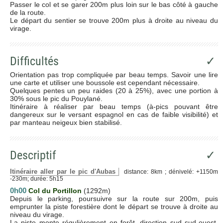
Passer le col et se garer 200m plus loin sur le bas côté à gauche
de la route.
Le départ du sentier se trouve 200m plus à droite au niveau du
virage.
Difficultés
✓
Orientation pas trop compliquée par beau temps. Savoir une lire
une carte et utiliser une boussole est cependant nécessaire.
Quelques pentes un peu raides (20 à 25%), avec une portion à
30% sous le pic du Pouylané.
Itinéraire à réaliser par beau temps (à-pics pouvant être
dangereux sur le versant espagnol en cas de faible visibilité) et
par manteau neigeux bien stabilisé.
Descriptif
✓
Itinéraire aller par le pic d'Aubas
distance: 8km ; dénivelé: +1150m
-230m; durée: 5h15
0h00
Col du Portillon
(1292m)
Depuis le parking, poursuivre sur la route sur 200m, puis
emprunter la piste forestière dont le départ se trouve à droite au
niveau du virage.
La piste monte régulièrement en forêt, direction sud sud-ouest.