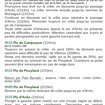
Borne frontière 351- Attention aux à-pics du versant est. Beaux points de vue au sud
sur les grands sommets frontaliers (pic de la Mine, pic de Sauvegarde...)
Poursuivre tout droit sur la crête, en descente jusqu'au passage
d'Arrès (2114m). La crête remonte ensuite jusqu'au sommet du
Montagout (2151m).
Continuer en descente sur la crête pour rejoindre le passage
d'Arrou (2116m). Remonter toujours en crête jusqu'au sommet
pic de Campsaure.
Toute cette partie d'itinéraire depuis le pic d'Arrès ne présente
pas de difficultés particulières. Attention cependant aux à-pics et
pentes plongeantes sur notre gauche (versant est).
4h15
Pic de Campsaure
(2141m)
Borne frontière 348
Toujours en suivant la crête, on perd 100m de dénivelé pour
rejoindre sans difficulté le pas de Vilamos (2048m).
Reste une dernière montée, raide sur la fin (pente de 30%), qui
nous amène au sommet du pic de Pouylané. Crampons et piolet
peuvent être nécessaires en cas de neige dure.
5h15
Pic de Pouylané
(2219m)
Retour par Pale Barrade
distance: 7.8km ; dénivelé: +180m 1100m ;
durée: 3h30
0h00
Pic de Pouylané
(2219m)
Revenir par le même itinéraire de crête jusqu'au pic d'Arrès.
1h15
Pic d'Arrès
(2161m)
Plonger à gauche (plein ouest) sur une croupe vague au début,
mais qui se précise rapidement. Descendre en restant