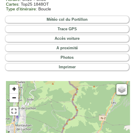
Cartes
:
Top25 1848OT
Type d'itinéraire
: Boucle
Météo col du Portillon
Trace GPS
Accès voiture
A proximité
Photos
Imprimer
+
Cartes IGN
−
Open Topo Map
Open Street Map
ESRI Word Imagery
Photographies aériennes