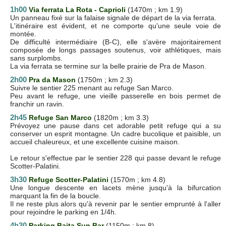
1h00
Via ferrata La Rota - Caprioli
(1470m ; km 1.9)
Un panneau fixé sur la falaise signale de départ de la via ferrata.
L'itinéraire est évident, et ne comporte qu'une seule voie de
montée.
De difficulté intermédiaire (B-C), elle s'avère majoritairement
composée de longs passages soutenus, voir athlétiques, mais
sans surplombs.
La via ferrata se termine sur la belle prairie de Pra de Mason.
2h00
Pra da Mason
(1750m ; km 2.3)
Suivre le sentier 225 menant au refuge San Marco.
Peu avant le refuge, une vieille passerelle en bois permet de
franchir un ravin.
2h45
Refuge San Marco
(1820m ; km 3.3)
Prévoyez une pause dans cet adorable petit refuge qui a su
conserver un esprit montagne. Un cadre bucolique et paisible, un
accueil chaleureux, et une excellente cuisine maison.
Le retour s'effectue par le sentier 228 qui passe devant le refuge
Scotter-Palatini.
3h30
Refuge Scotter-Palatini
(
1570m
; km 4.8)
Une longue descente en lacets mène jusqu'à la bifurcation
marquant la fin de la boucle.
Il ne reste plus alors qu'à revenir par le sentier emprunté à l'aller
pour rejoindre le parking en 1/4h.
4h30
Parking Baita Sun Bar
(1150m ; km 8)