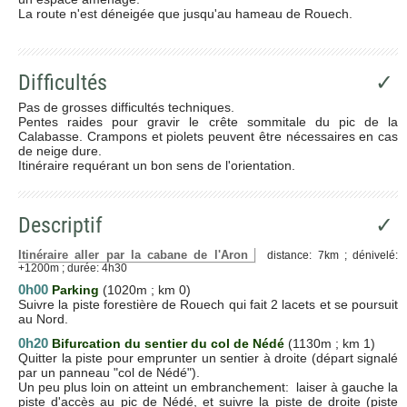
La route n'est déneigée que jusqu'au hameau de Rouech.
Difficultés
✓
Pas de grosses difficultés techniques.
Pentes raides pour gravir le crête sommitale du pic de la
Calabasse. Crampons et piolets peuvent être nécessaires en cas
de neige dure.
Itinéraire requérant un bon sens de l'orientation.
Descriptif
✓
Itinéraire aller par la cabane de l'Aron
distance: 7km ; dénivelé:
+1200m ; durée: 4h30
0h00
Parking
(1020m ; km 0)
Suivre la piste forestière de Rouech qui fait 2 lacets et se poursuit
au Nord.
0h20
Bifurcation du sentier du col de Nédé
(1130m ; km 1)
Quitter la piste pour emprunter un sentier à droite (départ signalé
par un panneau "col de Nédé").
Un peu plus loin on atteint un embranchement: laiser à gauche la
piste d'accès au pic de Nédé, et suivre la piste de droite (piste