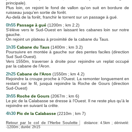
principale).
Plus loin, on rejoint le fond de vallon qu'on suit en bordure de
ruisseau jusqu'en sortie de forêt.
Au-delà de la forêt, franchir le torrent sur un passage à gué.
0h55
Passage à gué
(1200m ; km 2.2)
S'élève vers le Sud-Ouest en laissant les cabanes loin sur notre
gauche.
On rejoint un plateau à proximité de la cabane du Taus.
1h35
Cabane du Taus
(1400m ; km 3.2)
Poursuivre en montée à gauche sur des pentes faciles (direction
Sud Sud-Ouest).
Vers 1550m, traverser à droite pour rejoindre un replat occupé
par la cabane de l'Aron.
2h25
Cabane de l'Aron
(1550m ; km 4.2)
Rejoindre la croupe proche à l'Ouest. La remonter longuement en
restant sur le fil, jusquà rejoindre la Roche de Gours (direction
Sud-Ouest)
3h55
Roche de Gours
(2067m ; km 6)
Le pic de la Calabasse se dresse à l'Ouest. Il ne reste plus qu'à le
rejoindre en suivant la crête.
4h30
Pic de la Calabasse
(2210m ; km 7)
Retour par le col de l'Herbe Soulette
distance: 4.5km ; dénivelé:
-1200m ; durée: 2h15