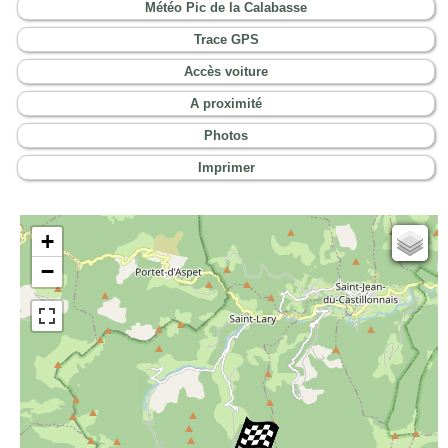
Météo Pic de la Calabasse
Trace GPS
Accès voiture
A proximité
Photos
Imprimer
+
Cartes IGN
−
Open Topo Map
Open Street Map
ESRI Word Imagery
Photographies aériennes