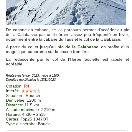
De cabane en cabane, ce joli parcours permet d'accéder au pic
de la Calabasse par un itinéraire assez peu fréquenté en hiver,
notamment entre la cabane du Taus et le col de la Calabasse.
A partir du col et jusqu'au
pic de la Calabasse
, on profite d'un
magnifique panorama sur la chaine frontière.
La redescente par le col de l'Herbe Soulette est rapide et
agréable.
Réalisé en février 2023, neige à 1100m
Dernière modification le 15/11/2023
Cotation
:
R4
Intérêt
:
Situation
:
Rouech
Dénivelée
: 1200 m
Distance
: 11.5 km
Altitude maximale
: 2210 m
Horaire
: 4h30 + 2h15
Cartes
: Top25 1947OT
Type d'itinéraire
: Boucle