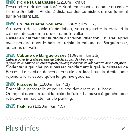
0h00
Pic de la Calabasse
(2210m ; km 0)
Descendre à droite sur l'arête Nord, en visant la cabane du col de
l'Herbe Soulette. Rester à distance des corniches qui se forment
sur le versant Est.
0h50
Col de l'Herbe Soulette
(1586m ; km 1.6 )
Au niveau de la table d'orientation, sans rejoindre la croix et la
cabane, descendre à droite, dans le vallon.
Rester en hauteur sur la droite du vallon, direction Est. Peu après
avoir pénétré dans le bois, on rejoint la cabane de Barguérasse,
au creux du vallon.
1h25
Cabane de Barguérasses
(1355m ; km 2.5)
Cabane ouverte, 2 places, pas de bat-flanc, pas de cheminée
A partir de la cabane on suit jusqu'au parking le sentier de découverte balisé en jaune.
S'orienter à gauche pour passer rapidement à gué le ruisseau de
Besset. Le sentier descend ensuite en lacet sur la droite pour
rejoindre le ruisseau qu'on longe rive gauche.
2h00
Passerelle
(1100m ; km 4.1)
Franchir la passerelle et poursuivre rive droite du ruisseau.
On rejoint dans un lacet la piste de l'aller. La suivre à gauche pour
retrouver immédiatement le parking.
2h15
Parking
(1020m ; km 4.5)
Plus d'infos
✓