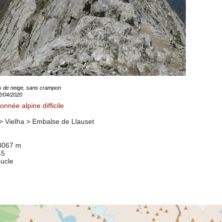
pas de neige, sans crampon
22/04/2020
nnée alpine difficile
 Vielha >
Embalse de Llauset
 3067 m
45
oucle