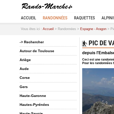
ACCUEIL
RANDONNÉES
RAQUETTES
ALPIN
Vous êtes ici :
Accueil
> Randonnées >
Espagne - Aragon
> Pic
PIC DE V
-> Rechercher
Autour de Toulouse
depuis l'Embals
Ceci est une randonné
Ariège
Pour les randonnées h
Aude
Corse
Gers
Haute-Garonne
Hautes-Pyrénées
Haute-Savoie