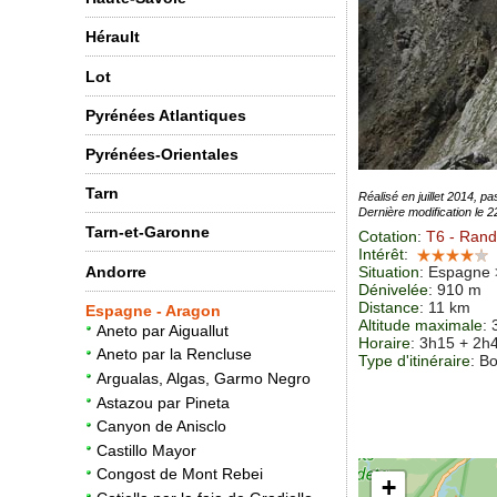
Hérault
Lot
Pyrénées Atlantiques
Pyrénées-Orientales
Tarn
Réalisé en juillet 2014, 
Dernière modification le 
Tarn-et-Garonne
Cotation
:
T6
- Rando
Intérêt
:
Andorre
Situation
:
Espagne >
Dénivelée
: 910 m
Distance
: 11 km
Espagne - Aragon
Altitude maximale
:
Aneto par Aiguallut
Horaire
: 3h15 + 2h
Aneto par la Rencluse
Type d'itinéraire
: B
Argualas, Algas, Garmo Negro
Astazou par Pineta
Canyon de Anisclo
Castillo Mayor
Congost de Mont Rebei
+