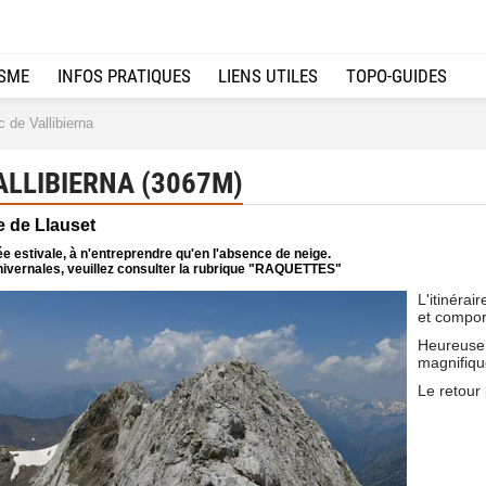
ISME
INFOS PRATIQUES
LIENS UTILES
TOPO-GUIDES
 de Vallibierna
ALLIBIERNA (3067M)
e de Llauset
e estivale, à n'entreprendre qu'en l'absence de neige.
ivernales, veuillez consulter la rubrique "RAQUETTES"
L'itinérai
et compor
Heureusem
magnifiq
Le retour 