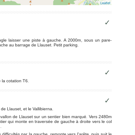
Leaflet
✓
ngle laisser une piste à gauche. A 2000m, sous un pare-
che au barrage de Llauset. Petit parking.
✓
 la cotation T6.
✓
 de Llauset, et le Vallibierna.
le vallon de Llauset sur un sentier bien marqué. Vers 2480m
entier qui monte en traversée de gauche à droite vers le col
.
ifficultés par la gauche, remonte vers l'arête, puis suit le