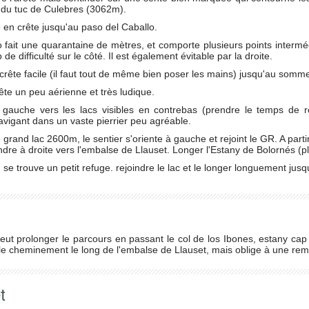
 du tuc de Culebres (3062m).
en crête jusqu'au paso del Caballo.
 fait une quarantaine de mètres, et comporte plusieurs points interméd
de difficulté sur le côté. Il est également évitable par la droite.
crête facile (il faut tout de même bien poser les mains) jusqu'au somme
rête un peu aérienne et très ludique.
gauche vers les lacs visibles en contrebas (prendre le temps de repé
vigant dans un vaste pierrier peu agréable.
 grand lac 2600m, le sentier s'oriente à gauche et rejoint le GR. A partir
dre à droite vers l'embalse de Llauset. Longer l'Estany de Bolornés (
 se trouve un petit refuge. rejoindre le lac et le longer longuement jusq
peut prolonger le parcours en passant le col de los Ibones, estany ca
able cheminement le long de l'embalse de Llauset, mais oblige à une re
t