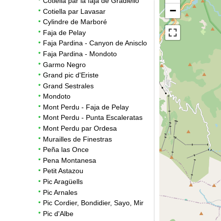
Cotiella par la faja de Gradiello
−
Cotiella par Lavasar
Cylindre de Marboré
Faja de Pelay
Faja Pardina - Canyon de Anisclo
Faja Pardina - Mondoto
Garmo Negro
Grand pic d'Eriste
Grand Sestrales
Mondoto
Mont Perdu - Faja de Pelay
Mont Perdu - Punta Escaleratas
Mont Perdu par Ordesa
Murailles de Finestras
Peña las Once
Pena Montanesa
Petit Astazou
Pic Aragüells
Pic Arnales
Pic Cordier, Bondidier, Sayo, Mir
Pic d'Albe