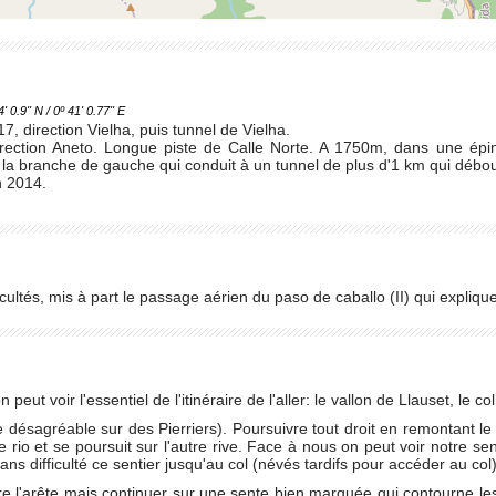
.9'' N / 0º 41' 0.77'' E
17, direction Vielha, puis tunnel de Vielha.
irection Aneto. Longue piste de Calle Norte. A 1750m, dans une épi
la branche de gauche qui conduit à un tunnel de plus d'1 km qui débou
n 2014.
cultés, mis à part le passage aérien du paso de caballo (II) qui explique
 peut voir l'essentiel de l'itinéraire de l'aller: le vallon de Llauset, le col
ie désagréable sur des Pierriers). Poursuivre tout droit en remontant 
le rio et se poursuit sur l'autre rive. Face à nous on peut voir notre s
ans difficulté ce sentier jusqu'au col (névés tardifs pour accéder au col)
re l'arête mais continuer sur une sente bien marquée qui contourne les d