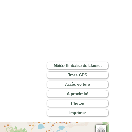
Météo Embalse de Llauset
Trace GPS
Accès voiture
A proximité
Photos
Imprimer
Cartes IGN