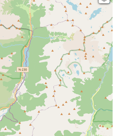
Open Topo Map
Open Street Map
ESRI Word Imagery
Photographies aériennes