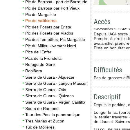
Pic de Barrosa - port de Barroude
Pic de Barrosa par Port Vieux
Pic de Margalide
Accès
Pic de Vallibierna
Pic des Posets par Eriste
Coordonnées GPS: 42º 34' 0
Pic des Posets par Viados
Depuis l'A64 sortie 
Prendre à droite d
Pic des Tempêtes, Pic Margalide
avalanche, prendre 
Pic du Milieu - versant Nord
Piste en bon état e
Pics de l'Enfer
Pics de la Frondella
Refuge de Goriz
Difficultés
Robiñera
Sierra de Guara - Alquezar
Pas de grosses diffi
Sierra de Guara - canyon Mascun
Sierra de Guara - Otin
Descriptif
Sierra de Guara - Quizans
Sierra de Guara - Virgen Castillo
Depuis le parking, on
Soum de Ramond
Longer le lac (part
Tour des Posets panoramique
le sentier traverse 
Tres Marias et Zucon
de Llauset. Suivre s
Tuc de Molières
Du col, ne pas suiv