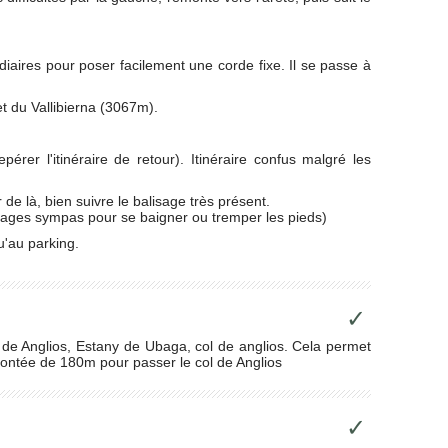
iaires pour poser facilement une corde fixe. Il se passe à
t du Vallibierna (3067m).
rer l'itinéraire de retour). Itinéraire confus malgré les
 de là, bien suivre le balisage très présent.
plages sympas pour se baigner ou tremper les pieds)
u'au parking.
✓
p de Anglios, Estany de Ubaga, col de anglios. Cela permet
montée de 180m pour passer le col de Anglios
✓