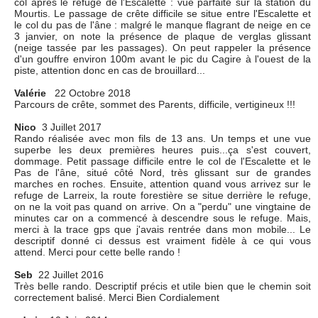
col après le refuge de l'Escalette : vue parfaite sur la station du
Mourtis. Le passage de crête difficile se situe entre l'Escalette et
le col du pas de l'âne : malgré le manque flagrant de neige en ce
3 janvier, on note la présence de plaque de verglas glissant
(neige tassée par les passages). On peut rappeler la présence
d'un gouffre environ 100m avant le pic du Cagire à l'ouest de la
piste, attention donc en cas de brouillard...
Valérie
22 Octobre 2018
Parcours de crête, sommet des Parents, difficile, vertigineux !!!
Nico
3 Juillet 2017
Rando réalisée avec mon fils de 13 ans. Un temps et une vue
superbe les deux premières heures puis...ça s'est couvert,
dommage. Petit passage difficile entre le col de l'Escalette et le
Pas de l'âne, situé côté Nord, très glissant sur de grandes
marches en roches. Ensuite, attention quand vous arrivez sur le
refuge de Larreix, la route forestière se situe derrière le refuge,
on ne la voit pas quand on arrive. On a "perdu" une vingtaine de
minutes car on a commencé à descendre sous le refuge. Mais,
merci à la trace gps que j'avais rentrée dans mon mobile... Le
descriptif donné ci dessus est vraiment fidèle à ce qui vous
attend. Merci pour cette belle rando !
Seb
22 Juillet 2016
Très belle rando. Descriptif précis et utile bien que le chemin soit
correctement balisé. Merci Bien Cordialement