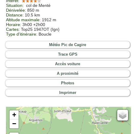
Intérêt
:
Situation
:
col de Menté
Dénivelée
: 850 m
Distance
: 10.5 km
Altitude maximale
: 1912 m
Horaire
: 3h00 +2h00
Cartes
:
Top25 1947OT (Ign)
Type d'itinéraire
: Boucle
Météo Pic de Cagire
Trace GPS
Accès voiture
A proximité
Photos
Imprimer
+
Cartes IGN
−
Open Topo Map
Open Street Map