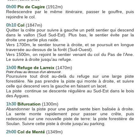
0h00
Pic de Cagire
(1912m)
Redescendre par le même itinéraire, passer le gouffre, puis
rejoindre le col.
0h10
Col
(1847m)
Quitter la crête pour suivre à gauche un petit sentier qui descend
dans le vallon (Sud Sud-Est). Plus bas, le sentier évite par la
droite une partie plus raide.
Vers 1700m, le sentier tourne à droite, et se poursuit en longue
traversée au-dessus de la forêt (Sud-Ouest).
Vers 1500m, on rejoint le sentier venant du col du Pas de l'Ane.
Le suivre à droite jusqu'au refuge.
1h00
Refuge de Larreix
(1470m)
Point d'eau au dessus d'un abreuvoir.
Poursuivre tout droit au-delà du refuge sur une large piste
forestière. Ne pas prendre la piste qui monte à droite, et suivre
celle qui descend vers la gauche en faisant un lacet.
La piste continue se descente régulière au Sud-Est dans le bois
des Aygues.
1h30
Bifurcation
(1300m)
Abandonner la piste pour une petite sente bien balisée à droite.
La sente monte rapidement pour passer une crête, puis
redescend sur une nouvelle piste de terre: la piste forestière de
Soulan. Suivre cette piste à droite jusqu'au parking.
2h00
Col de Menté
(1349m)