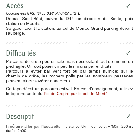
Accès
✓
Coordonnées GPS: 42º 55' 0.14'' N / 0º 45' 0.72'' E
Depuis Saint-Béat, suivre la D44 en direction de Boutx, puis
station du Mourtis.
Se garer avant la station, au col de Menté. Grand parking devant
l'auberge.
Difficultés
✓
Parcours de crête peu difficile mais nécessitant tout de même un
pied agile. On doit poser un peu les mains par endroits.
Parcours à éviter par vent fort ou par temps humide: sur le
chemin de crête, les rochers polis par les nombreux passages
peuvent alors s'avérer dangereux.
Ce topo décrit un parcours estival. En cas d'enneigement, utilisez
le topo raquette du
Pic de Cagire par le col de Menté
.
Descriptif
✓
Itinéraire aller par l'Escalette
distance: 5km ; dénivelé: +750m -200m ;
durée: 3h00