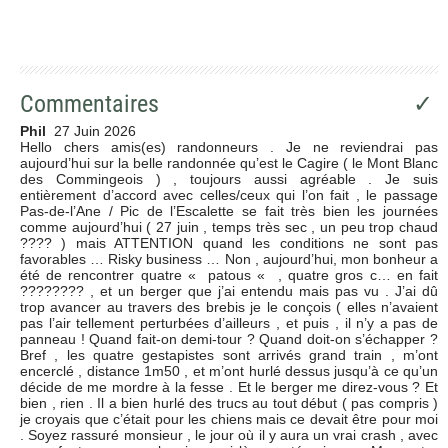
Commentaires
✓
Phil
27 Juin 2026
Hello chers amis(es) randonneurs . Je ne reviendrai pas
aujourd’hui sur la belle randonnée qu’est le Cagire ( le Mont Blanc
des Commingeois ) , toujours aussi agréable . Je suis
entièrement d’accord avec celles/ceux qui l’on fait , le passage
Pas-de-l’Ane / Pic de l’Escalette se fait très bien les journées
comme aujourd’hui ( 27 juin , temps très sec , un peu trop chaud
???? ) mais ATTENTION quand les conditions ne sont pas
favorables … Risky business … Non , aujourd’hui, mon bonheur a
été de rencontrer quatre « patous « , quatre gros c… en fait
???????? , et un berger que j’ai entendu mais pas vu . J’ai dû
trop avancer au travers des brebis je le conçois ( elles n’avaient
pas l’air tellement perturbées d’ailleurs , et puis , il n’y a pas de
panneau ! Quand fait-on demi-tour ? Quand doit-on s’échapper ?
Bref , les quatre gestapistes sont arrivés grand train , m’ont
encerclé , distance 1m50 , et m’ont hurlé dessus jusqu’à ce qu’un
décide de me mordre à la fesse . Et le berger me direz-vous ? Et
bien , rien . Il a bien hurlé des trucs au tout début ( pas compris )
je croyais que c’était pour les chiens mais ce devait être pour moi
. Soyez rassuré monsieur , le jour où il y aura un vrai crash , avec