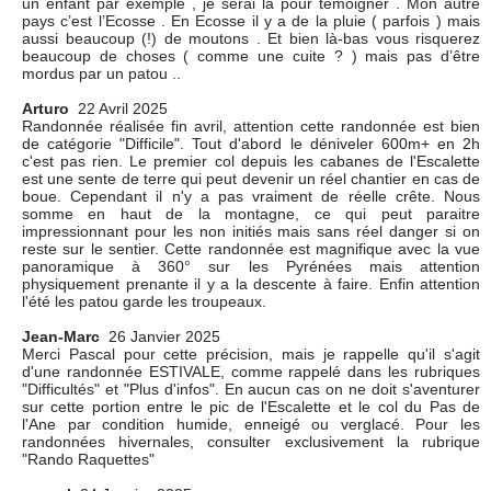
un enfant par exemple , je serai là pour témoigner . Mon autre
pays c’est l’Ecosse . En Ecosse il y a de la pluie ( parfois ) mais
aussi beaucoup (!) de moutons . Et bien là-bas vous risquerez
beaucoup de choses ( comme une cuite ? ) mais pas d’être
mordus par un patou ..
Arturo
22 Avril 2025
Randonnée réalisée fin avril, attention cette randonnée est bien
de catégorie "Difficile". Tout d'abord le déniveler 600m+ en 2h
c'est pas rien. Le premier col depuis les cabanes de l'Escalette
est une sente de terre qui peut devenir un réel chantier en cas de
boue. Cependant il n'y a pas vraiment de réelle crête. Nous
somme en haut de la montagne, ce qui peut paraitre
impressionnant pour les non initiés mais sans réel danger si on
reste sur le sentier. Cette randonnée est magnifique avec la vue
panoramique à 360° sur les Pyrénées mais attention
physiquement prenante il y a la descente à faire. Enfin attention
l'été les patou garde les troupeaux.
Jean-Marc
26 Janvier 2025
Merci Pascal pour cette précision, mais je rappelle qu'il s'agit
d'une randonnée ESTIVALE, comme rappelé dans les rubriques
"Difficultés" et "Plus d'infos". En aucun cas on ne doit s'aventurer
sur cette portion entre le pic de l'Escalette et le col du Pas de
l'Ane par condition humide, enneigé ou verglacé. Pour les
randonnées hivernales, consulter exclusivement la rubrique
"Rando Raquettes"