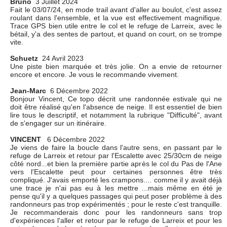
Bruno
3 Juillet 2024
Fait le 03/07/24, en mode trail avant d'aller au boulot, c'est assez
roulant dans l'ensemble, et la vue est effectivement magnifique.
Trace GPS bien utile entre le col et le refuge de Larreix, avec le
bétail, y'a des sentes de partout, et quand on court, on se trompe
vite.
Schuetz
24 Avril 2023
Une piste bien marquée et très jolie. On a envie de retourner
encore et encore. Je vous le recommande vivement.
Jean-Marc
6 Décembre 2022
Bonjour Vincent, Ce topo décrit une randonnée estivale qui ne
doit être réalisé qu'en l'absence de neige. Il est essentiel de bien
lire tous le descriptif, et notamment la rubrique "Difficulté", avant
de s'engager sur un itinéraire.
VINCENT
6 Décembre 2022
Je viens de faire la boucle dans l'autre sens, en passant par le
refuge de Larreix et retour par l'Escalette avec 25/30cm de neige
côté nord...et bien la première partie après le col du Pas de l'Ane
vers l'Escalette peut pour certaines personnes être très
compliqué. J'avais emporté les crampons.... comme il y avait déjà
une trace je n'ai pas eu à les mettre ...mais même en été je
pense qu'il y a quelques passages qui peut poser problème à des
randonneurs pas trop expérimentés ; pour le reste c'est tranquille.
Je recommanderais donc pour les randonneurs sans trop
d'expériences l'aller et retour par le refuge de Larreix et pour les