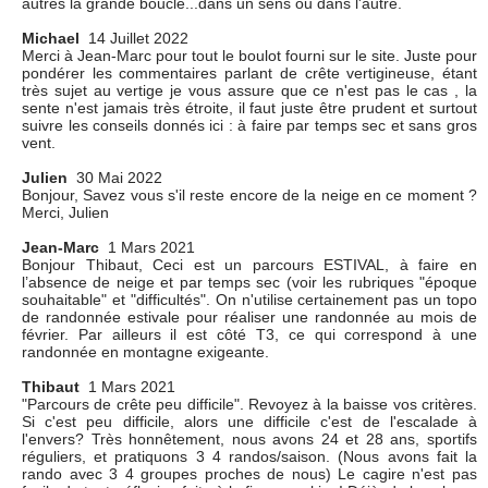
autres la grande boucle...dans un sens ou dans l'autre.
Michael
14 Juillet 2022
Merci à Jean-Marc pour tout le boulot fourni sur le site. Juste pour
pondérer les commentaires parlant de crête vertigineuse, étant
très sujet au vertige je vous assure que ce n'est pas le cas , la
sente n'est jamais très étroite, il faut juste être prudent et surtout
suivre les conseils donnés ici : à faire par temps sec et sans gros
vent.
Julien
30 Mai 2022
Bonjour, Savez vous s'il reste encore de la neige en ce moment ?
Merci, Julien
Jean-Marc
1 Mars 2021
Bonjour Thibaut, Ceci est un parcours ESTIVAL, à faire en
l’absence de neige et par temps sec (voir les rubriques "époque
souhaitable" et "difficultés". On n'utilise certainement pas un topo
de randonnée estivale pour réaliser une randonnée au mois de
février. Par ailleurs il est côté T3, ce qui correspond à une
randonnée en montagne exigeante.
Thibaut
1 Mars 2021
"Parcours de crête peu difficile". Revoyez à la baisse vos critères.
Si c'est peu difficile, alors une difficile c'est de l'escalade à
l'envers? Très honnêtement, nous avons 24 et 28 ans, sportifs
réguliers, et pratiquons 3 4 randos/saison. (Nous avons fait la
rando avec 3 4 groupes proches de nous) Le cagire n'est pas