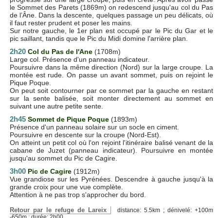
le Sommet des Parets (1869m) on redescend jusqu'au col du Pas
de l’Âne. Dans la descente, quelques passage un peu délicats, où
il faut rester prudent et poser les mains.
Sur notre gauche, le 1er plan est occupé par le Pic du Gar et le
pic saillant, tandis que le Pic du Midi domine l'arrière plan.
2h20
Col du Pas de l'Ane
(1708m)
Large col. Présence d'un panneau indicateur.
Poursuivre dans la même direction (Nord) sur la large croupe. La
montée est rude. On passe un avant sommet, puis on rejoint le
Pique Poque.
On peut soit contourner par ce sommet par la gauche en restant
sur la sente balisée, soit monter directement au sommet en
suivant une autre petite sente.
2h45
Sommet de Pique Poque
(1893m)
Présence d'un panneau solaire sur un socle en ciment.
Poursuivre en descente sur la croupe (Nord-Est).
On atteint un petit col où l'on rejoint l'itinéraire balisé venant de la
cabane de Juzet (panneau indicateur). Poursuivre en montée
jusqu'au sommet du Pic de Cagire.
3h00
Pic de Cagire
(1912m)
Vue grandiose sur les Pyrénées. Descendre à gauche jusqu'à la
grande croix pour une vue complète.
Attention à ne pas trop s'approcher du bord.
Retour par le refuge de Lareix
distance: 5.5km ; dénivelé: +100m
-650m ; durée: 2h00