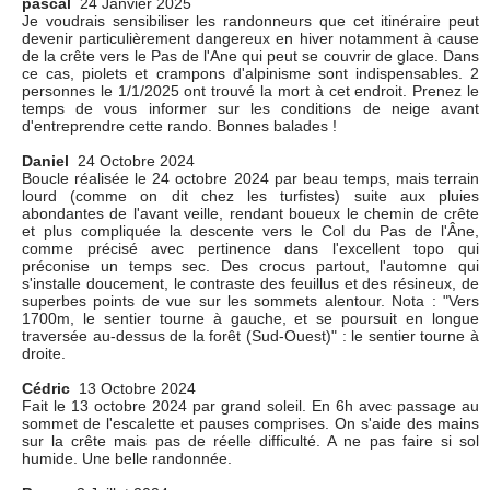
pascal
24 Janvier 2025
Je voudrais sensibiliser les randonneurs que cet itinéraire peut
devenir particulièrement dangereux en hiver notamment à cause
de la crête vers le Pas de l'Ane qui peut se couvrir de glace. Dans
ce cas, piolets et crampons d'alpinisme sont indispensables. 2
personnes le 1/1/2025 ont trouvé la mort à cet endroit. Prenez le
temps de vous informer sur les conditions de neige avant
d'entreprendre cette rando. Bonnes balades !
Daniel
24 Octobre 2024
Boucle réalisée le 24 octobre 2024 par beau temps, mais terrain
lourd (comme on dit chez les turfistes) suite aux pluies
abondantes de l'avant veille, rendant boueux le chemin de crête
et plus compliquée la descente vers le Col du Pas de l'Âne,
comme précisé avec pertinence dans l'excellent topo qui
préconise un temps sec. Des crocus partout, l'automne qui
s'installe doucement, le contraste des feuillus et des résineux, de
superbes points de vue sur les sommets alentour. Nota : "Vers
1700m, le sentier tourne à gauche, et se poursuit en longue
traversée au-dessus de la forêt (Sud-Ouest)" : le sentier tourne à
droite.
Cédric
13 Octobre 2024
Fait le 13 octobre 2024 par grand soleil. En 6h avec passage au
sommet de l'escalette et pauses comprises. On s'aide des mains
sur la crête mais pas de réelle difficulté. A ne pas faire si sol
humide. Une belle randonnée.