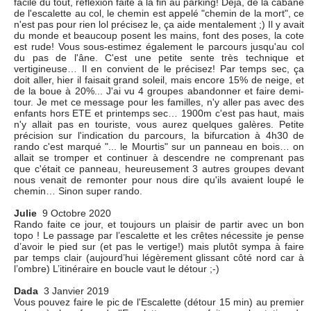
facile du tout, réflexion faite à la fin au parking! Déjà, de la cabane
de l'escalette au col, le chemin est appelé "chemin de la mort", ce
n'est pas pour rien lol précisez le, ça aide mentalement ;) Il y avait
du monde et beaucoup posent les mains, font des poses, la cote
est rude! Vous sous-estimez également le parcours jusqu'au col
du pas de l'âne. C'est une petite sente très technique et
vertigineuse… Il en convient de le précisez! Par temps sec, ça
doit aller, hier il faisait grand soleil, mais encore 15% de neige, et
de la boue à 20%... J'ai vu 4 groupes abandonner et faire demi-
tour. Je met ce message pour les familles, n'y aller pas avec des
enfants hors ETE et printemps sec… 1900m c'est pas haut, mais
n'y allait pas en touriste, vous aurez quelques galères. Petite
précision sur l'indication du parcours, la bifurcation à 4h30 de
rando c'est marqué "... le Mourtis" sur un panneau en bois… on
allait se tromper et continuer à descendre ne comprenant pas
que c'était ce panneau, heureusement 3 autres groupes devant
nous venait de remonter pour nous dire qu'ils avaient loupé le
chemin… Sinon super rando.
Julie
9 Octobre 2020
Rando faite ce jour, et toujours un plaisir de partir avec un bon
topo ! Le passage par l’escalette et les crêtes nécessite je pense
d’avoir le pied sur (et pas le vertige!) mais plutôt sympa à faire
par temps clair (aujourd’hui légèrement glissant côté nord car à
l’ombre) L’itinéraire en boucle vaut le détour ;-)
Dada
3 Janvier 2019
Vous pouvez faire le pic de l'Escalette (détour 15 min) au premier