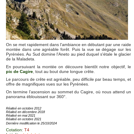
On se met rapidement dans l'ambiance en débutant par une raide
montée dans une agréable forêt. Puis la vue se dégage sur les
Pyrénées. Au Sud domine l'Aneto au pied duquel s'étale le glacier
de la Maladeta.
En poursuivant la montée on découvre bientôt notre objectif, le
pic de Cagire
, tout au bout dune longue crête.
Le parcours de crête est agréable, peu difficile par beau temps, et
offre de magnifiques vues sur les Pyrénées.
On termine l'ascension au sommet du Cagire, où nous attend un
panorama éblouissant sur 360°.
Réalisé en octobre 2012
Réalisé en décembre 2018
Réalisé en mai 2021
Réalisé en octobre 2021
Dernière modification le 25/10/2024
Cotation
:
T4