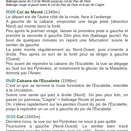
Balisage jaune du Col de Menté jusqu'au col du Pas de l'Ane
Balisage rouge et jaune entre le
col du Pas de l'Ane
et le pic de Cagire
0h00
Col de Menté
(1349m)
Le départ est de l'autre côté de la route, face à l'auberge.
A gauche de la cabane, emprunter une large piste (direction
Nord) qui monte dans la forêt.
Peu après le premier virage, laisser la première piste à gauche et
prendre la seconde à gauche 20m plus loin (balisage jaune). Au
bout de quelques minutes on rejoint une bifurcation: suivre le
sentier de gauche.
La piste monte régulièrement au Nord-Ouest, puis s’oriente à
droite. Peu après on sort de la forêt pour se diriger à gauche
(Ouest).
Peu avant de rejoindre la cabane de l'Escalette, la vue se dégage
au Sud sur les Pyrénées, et notamment le glacier de la Maladeta,
dominé par l'Aneto.
0h40
Cabane de l'Escalette
(1598m)
C'est ici que se termine la route forestière de l'Escalette, interdite
à la circulation.
Suivre une sente qui part à droite (Nord). Un peu plus loin, on
passe un panneau "Cagire" + balisage Route et jaune.
On s'élève rapidement sur les pentes Ouest du pic de l'Escalette,
jusqu'à rejoindre un un col à gauche du pic de l'Escalette.
1h15
Col
(1843m)
Derrière nous, la vue sur les Pyrénées ne nous à pas quitté.
Poursuivre à gauche (Nord-Ouest). Le sentier bien tracé
progresse sur une large croupe, puis en crête. Après avoir passé