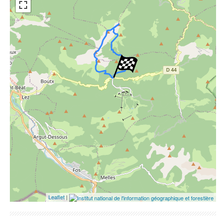
ESRI Word Imagery
Photographies aériennes
Leaflet
|