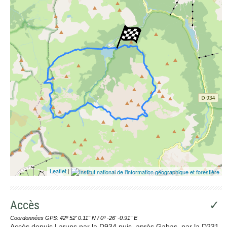
Leaflet
|
Accès
✓
Coordonnées GPS: 42º 52' 0.11'' N / 0º -26' -0.91'' E
Accès depuis Laruns par la D934 puis, après Gabas, par la D231.