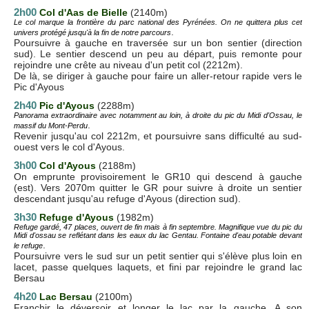
2h00
Col d'Aas de Bielle
(2140m)
Le col marque la frontière du parc national des Pyrénées. On ne quittera plus cet
.
univers protégé jusqu'à la fin de notre parcours
Poursuivre à gauche en traversée sur un bon sentier (direction
sud). Le sentier descend un peu au départ, puis remonte pour
rejoindre une crête au niveau d'un petit col (2212m).
De là, se diriger à gauche pour faire un aller-retour rapide vers le
Pic d'Ayous
2h40
Pic d'Ayous
(2288m)
Panorama extraordinaire avec notamment
au loin, à droite du pic du Midi d'Ossau, le
.
massif du Mont-Perdu
Revenir jusqu'au col 2212m, et poursuivre sans difficulté au sud-
ouest vers le col d'Ayous.
3h00
Col d'Ayous
(2188m)
On emprunte provisoirement le GR10 qui descend à gauche
(est). Vers 2070m quitter le GR pour suivre à droite un sentier
descendant jusqu'au refuge d'Ayous (direction sud).
3h30
Refuge d'Ayous
(1982m)
Refuge gardé, 47 places, ouvert de fin mais à fin septembre. Magnifique vue du pic du
Midi d'ossau se reflétant dans les eaux du lac Gentau. Fontaine d'eau potable devant
.
le refuge
Poursuivre vers le sud sur un petit sentier qui s'élève plus loin en
lacet, passe quelques laquets, et fini par rejoindre le grand lac
Bersau
4h20
Lac Bersau
(2100m)
Franchir le déversoir et longer le lac par la gauche. A son