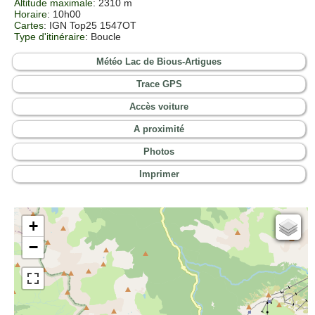
Altitude maximale
: 2310 m
Horaire
: 10h00
Cartes
:
IGN Top25 1547OT
Type d'itinéraire
: Boucle
Météo Lac de Bious-Artigues
Trace GPS
Accès voiture
A proximité
Photos
Imprimer
+
Cartes IGN
−
Open Topo Map
Open Street Map
ESRI Word Imagery
Photographies aériennes