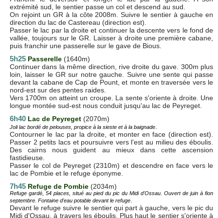
extrémité sud, le sentier passe un col et descend au sud.
On rejoint un GR à la côte 2008m. Suivre le sentier à gauche en
direction du lac de Castereau (direction est).
Passer le lac par la droite et continuer la descente vers le fond de
vallée, toujours sur le GR. Laisser à droite une première cabane,
puis franchir une passerelle sur le gave de Bious.
5h25
Passerelle
(1640m)
Continuer dans la même direction, rive droite du gave. 300m plus
loin, laisser le GR sur notre gauche. Suivre une sente qui passe
devant la cabane de Cap de Pount, et monte en traversée vers le
nord-est sur des pentes raides.
Vers 1700m on atteint un croupe. La sente s'oriente à droite. Une
longue montée sud-est nous conduit jusqu'au lac de Peyreget.
6h40
Lac de Peyreget
(2070m)
.
Joli lac bordé de pelouses, propice à la sieste et à la baignade
Contourner le lac par la droite, et monter en face (direction est).
Passer 2 petits lacs et poursuivre vers l'est au milieu des éboulis.
Des cairns nous guident au mieux dans cette ascension
fastidieuse.
Passer le col de Peyreget (2310m) et descendre en face vers le
lac de Pombie et le refuge éponyme.
7h45
Refuge de Pombie
(2034m)
Refuge gardé, 54 places, situé au pied du pic du Midi d'Ossau. Ouvert de juin à fion
.
septembre. Fontaine d'eau potable devant le refuge
Devant le refuge suivre le sentier qui part à gauche, vers le pic du
Midi d'Ossau, à travers les éboulis. Plus haut le sentier s'oriente à