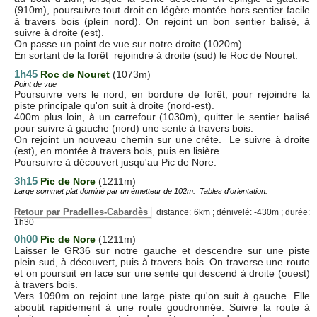
(910m), poursuivre tout droit en légère montée hors sentier facile
à travers bois (plein nord). On rejoint un bon sentier balisé, à
suivre à droite (est).
On passe un point de vue sur notre droite (1020m).
En sortant de la forêt rejoindre à droite (sud) le Roc de Nouret.
1h45
Roc de Nouret
(1073m)
Point de vue
Poursuivre vers le nord, en bordure de forêt, pour rejoindre la
piste principale qu'on suit à droite (nord-est).
400m plus loin, à un carrefour (1030m), quitter le sentier balisé
pour suivre à gauche (nord) une sente à travers bois.
On rejoint un nouveau chemin sur une crête. Le suivre à droite
(est), en montée à travers bois, puis en lisière.
Poursuivre à découvert jusqu'au Pic de Nore.
3h15
Pic de Nore
(1211m)
Large sommet plat dominé par un émetteur de 102m. Tables d'orientation.
Retour par Pradelles-Cabardès
distance: 6km ; dénivelé: -430m ; durée:
1h30
0h00
Pic de Nore
(1211m)
Laisser le GR36 sur notre gauche et descendre sur une piste
plein sud, à découvert, puis à travers bois. On traverse une route
et on poursuit en face sur une sente qui descend à droite (ouest)
à travers bois.
Vers 1090m on rejoint une large piste qu'on suit à gauche. Elle
aboutit rapidement à une route goudronnée. Suivre la route à