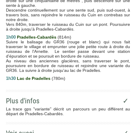
droite sur une cinquantaine de mètres , puis descendre sur une
sente à gauche.
Descendre continuellement sur une sente sud, puis sud-ouest, à
travers bois, sans rejoindre le ruisseau du Cuin en contrebas sur
notre droite.
Vers 840m, traverser le ruisseau du Cuin sur un pont. Poursuivre
à droite jusqu'à Pradelles-Cabardès.
1h00
Pradelles-Cabardès
(814m)
Suivre le balisage du GR36 (rouge et blanc) qui nous fait
traverser le village et emprunter une jolie petite route à droite du
ruisseau de l'Arnette. Le sentier passe devant une station
d'épuration et se poursuit en bordure de ruisseau.
Au niveau des anciennes glacières, sans traverser le pont,
poursuivre en bordure de ruisseau et rejoindre une variante du
GR36. La suivre à droite jusqu'au lac de Pradelles.
1h30
Lac de Pradelles
(780m)
Plus d'infos
✓
La trace gps "variante" décrit un parcours un peu différent au
départ de Pradelles-Cabardès.