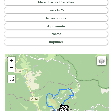
Météo Lac de Pradelles
Trace GPS
Accès voiture
A proximité
Photos
Imprimer
+
Cartes IGN
−
Open Topo Map
Open Street Map
ESRI Word Imagery
Photographies aériennes