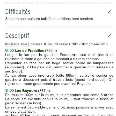
Difficultés
✓
Sentiers pas toujours balisés et portions hors sentiers.
Descriptif
✓
Itinéraire aller
distance: 8.5km ; dénivelé: +530m -100m ; durée: 3h15
0h00
Lac de Pradelles
(780m)
Longer le lac par la gauche. Poursuivre tout droit (nord) et
rejoindre la route à gauche en montant à travers champs.
Remonter en face par un large sentier bordé de lampadaires
(sud-ouest). 200m plus loin, remonter à gauche d'un ruisseau à
sec (nord).
Au carrefour avec une croix (côte 885m), suivre le sentier de
gauche à découvert puis à travers bois (ouest nord-ouest). On
rejoint une route goudronnée peu avant les Bayours.
1h00
Les Bayours
(867m)
Poursuivre 100m sur la route, puis emprunter une sente à droite
(la sente est invisible depuis la route, il faut franchir le fossé et
pénétrer dans le bois).
La sente est peu visible par endroit, mais possible à suivre avec
un peu d'attention.
au bout d'1km, lorsque la sente descend en épingle à gauche