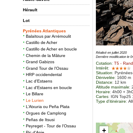
Hérault
Lot
Pyrénées Atlantiques
Balaïtous par Arrémoulit
Castillo de Acher
Castillo de Acher en boucle
Réalisé en juillet 2020
Chemin de la Mâture
Dernière modification le 
Grand Gabizos
Cotation
:
T5
- Rand
Intérêt
:
Grand Tour de l'Ossau
Situation
:
Pyrénées-
HRP occidendental
Dénivelée
: 1600 m
Lac d'Estaens
Distance
: 12 km
Altitude maximale
:
Lac d'Estaens en boucle
Horaire
: 4h00 + 3h
Le Billare
Cartes
:
IGN Top25
Le Lurien
Type d'itinéraire
: Al
L’Atxuria ou Peña Plata
Orgues de Camplong
Peñas de Itsusi
Peyreget - Tour de l'Ossau
+
Pic d'Anie