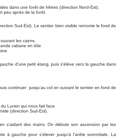
ides dans une forêt de hêtres (direction Nord-Est).
t peu après de la forêt.
rection Sud-Est). Le sentier bien visible remonte le fond de
suivant les cairns.
rande cabane en tôle.
sine.
 gauche d'une petit étang, puis s'élève vers la gauche dans
uis continuer jusqu'au col en suivant le sentier en fond de
du Lurien qui nous fait face.
umide (direction Sud-Est).
t en s'aidant des mains. On débute son ascension par les
nte à gauche pour s'élever jusqu'à l'arête sommitale. La