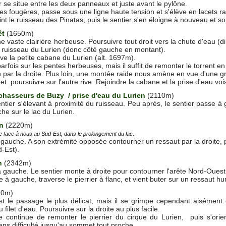
r se situe entre les deux panneaux et juste avant le pylône.
des fougères, passe sous une ligne haute tension et s'élève en lacets ra
t le ruisseau des Pinatas, puis le sentier s'en éloigne à nouveau et sor
êt
(1650m)
 vaste clairière herbeuse. Poursuivre tout droit vers la chute d'eau (di
du ruisseau du Lurien (donc côté gauche en montant).
rive la petite cabane du Lurien (alt. 1697m).
arfois sur les pentes herbeuses, mais il suffit de remonter le torrent en 
par la droite. Plus loin, une montée raide nous amène en vue d'une g
 et poursuivre sur l'autre rive. Rejoindre la cabane et la prise d'eau voi
hasseurs de Buzy / prise d'eau du Lurien
(2110m)
entier s'élevant à proximité du ruisseau. Peu après, le sentier passe à
he sur le lac du Lurien.
n
(2220m)
.
e face à nous au Sud-Est, dans le prolongement du lac
a gauche. A son extrémité opposée contourner un ressaut par la droite, p
d-Est).
n
(2342m)
à gauche. Le sentier monte à droite pour contourner l'arête Nord-Ouest 
ige à gauche, traverse le pierrier à flanc, et vient buter sur un ressaut h
70m)
st le passage le plus délicat, mais il se grimpe cependant aisémen
filet d'eau. Poursuivre sur la droite au plus facile.
e continue de remonter le pierrier du cirque du Lurien, puis s'orie
sans difficulté jusqu'au sommet tout proche.