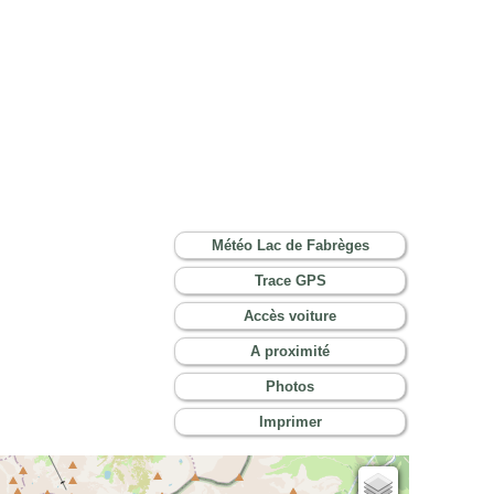
Météo Lac de Fabrèges
Trace GPS
Accès voiture
A proximité
Photos
Imprimer
Cartes IGN