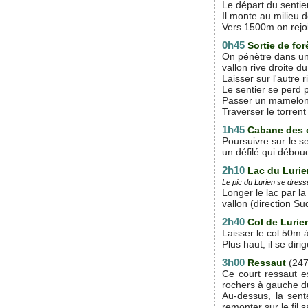
Le départ du sentie
Il monte au milieu 
Vers 1500m on rejoin
0h45
Sortie de for
On pénètre dans une
vallon rive droite 
Laisser sur l'autre 
Le sentier se perd p
Passer un mamelon 
Traverser le torrent
1h45
Cabane des c
Poursuivre sur le s
un défilé qui débouc
2h10
Lac du Lurie
Le pic du Lurien se dress
Longer le lac par l
vallon (direction Su
2h40
Col de Lurie
Laisser le col 50m 
Plus haut, il se dir
3h00
Ressaut
(24
Ce court ressaut e
rochers à gauche du 
Au-dessus, la sent
remonter sur le fil 