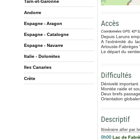
Tarn-et-Garonne
Andorre
Accès
Espagne - Aragon
Coordonnées GPS: 42º 52' 0
Espagne - Catalogne
Depuis Laruns empru
A l'extrémité du l
Espagne - Navarre
Artouste-Fabrèges V
Le départ du sentie
Italie - Dolomites
Iles Canaries
Difficultés
Crète
Dénivelé important.
Montée raide et sou
Deux brefs passages
Orientation globale
Descriptif
Itinéraire aller par 
0h00
Lac de Fabr