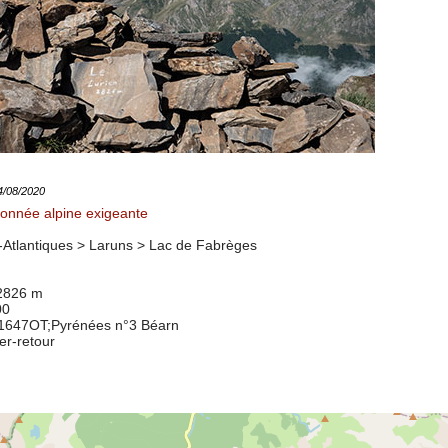
04/08/2020
onnée alpine exigeante
Atlantiques > Laruns >
Lac de Fabrèges
 2826 m
00
 1647OT
;Pyrénées n°3 Béarn
ler-retour