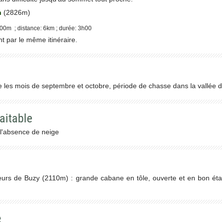
n
(2826m)
00m ; distance: 6km ; durée: 3h00
 par le même itinéraire.
e les mois de septembre et octobre, période de chasse dans la vallée d
aitable
 l'absence de neige
rs de Buzy (2110m) : grande cabane en tôle, ouverte et en bon état
e