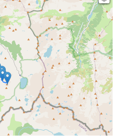
Open Topo Map
Open Street Map
ESRI Word Imagery
Photographies aériennes