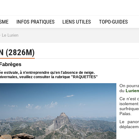
ISME
INFOS PRATIQUES
LIENS UTILES
TOPO-GUIDES
 Le Lurien
N (2826M)
 Fabrèges
e estivale, à n'entreprendre qu'en l'absence de neige.
ivernales, veuillez consulter la rubrique "RAQUETTES"
On pourrai
du
Lurie
Ce n'est 
isoleme
surfréquen
Palas.
Le panor
déplacem