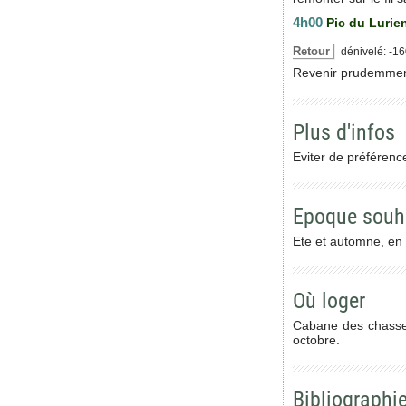
4h00
Pic du Lurie
Retour
dénivelé: -16
Revenir prudemment
Plus d'infos
Eviter de préférenc
Epoque souh
Ete et automne, en
Où loger
Cabane des chasseu
octobre.
Bibliographi