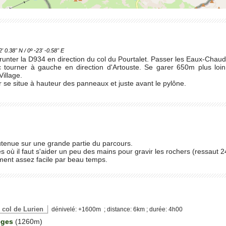
.38'' N / 0º -23' -0.58'' E
nter la D934 en direction du col du Pourtalet. Passer les Eaux-Chaud
ac tourner à gauche en direction d'Artouste. Se garer 650m plus l
illage.
r se situe à hauteur des panneaux et juste avant le pylône.
tenue sur une grande partie du parcours.
 où il faut s'aider un peu des mains pour gravir les rochers (ressaut 
ment assez facile par beau temps.
le col de Lurien
dénivelé: +1600m ; distance: 6km ; durée: 4h00
èges
(1260m)