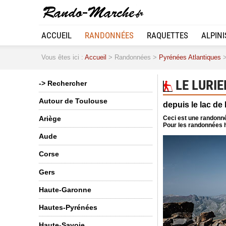
ACCUEIL
RANDONNÉES
RAQUETTES
ALPIN
Vous êtes ici :
Accueil
> Randonnées >
Pyrénées Atlantiques
>
LE LURIE
-> Rechercher
Autour de Toulouse
depuis le lac de
Ceci est une randonné
Ariège
Pour les randonnées h
Aude
Corse
Gers
Haute-Garonne
Hautes-Pyrénées
Haute-Savoie