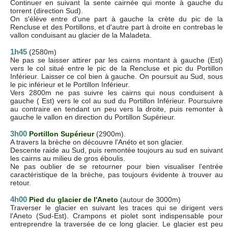
Continuer en suivant la sente cairnée qui monte à gauche du
torrent (direction Sud).
On s'élève entre d'une part à gauche la crète du pic de la
Rencluse et des Portillons, et d'autre part à droite en contrebas le
vallon conduisant au glacier de la Maladeta.
1h45
(2580m)
Ne pas se laisser attirer par les cairns montant à gauche (Est)
vers le col situé entre le pic de la Rencluse et pic du Portillon
Inférieur. Laisser ce col bien à gauche. On poursuit au Sud, sous
le pic inférieur et le Portillon Inférieur.
Vers 2800m ne pas suivre les cairns qui nous conduisent à
gauche ( Est) vers le col au sud du Portillon Inférieur. Poursuivre
au contraire en tendant un peu vers la droite, puis remonter à
gauche le vallon en direction du Portillon Supérieur.
3h00
Portillon Supérieur
(2900m).
A travers la brèche on découvre l'Anéto et son glacier.
Descente raide au Sud, puis remontée toujours au sud en suivant
les cairns au milieu de gros éboulis.
Ne pas oublier de se retourner pour bien visualiser l'entrée
caractéristique de la brèche, pas toujours évidente à trouver au
retour.
4h00
Pied du glacier de l'Aneto
(autour de 3000m)
Traverser le glacier en suivant les traces qui se dirigent vers
l'Aneto (Sud-Est). Crampons et piolet sont indispensable pour
entreprendre la traversée de ce long glacier. Le glacier est peu