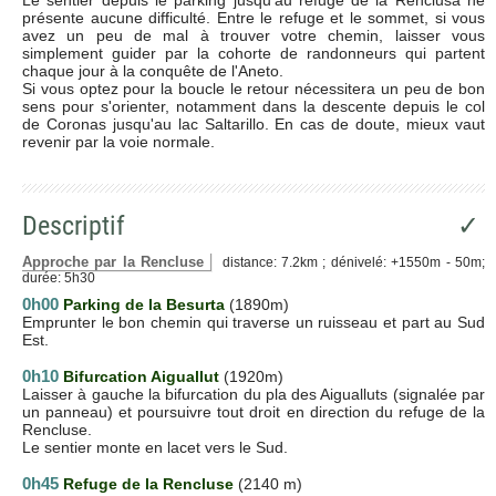
présente aucune difficulté. Entre le refuge et le sommet, si vous
avez un peu de mal à trouver votre chemin, laisser vous
simplement guider par la cohorte de randonneurs qui partent
chaque jour à la conquête de l'Aneto.
Si vous optez pour la boucle le retour nécessitera un peu de bon
sens pour s'orienter, notamment dans la descente depuis le col
de Coronas jusqu'au lac Saltarillo. En cas de doute, mieux vaut
revenir par la voie normale.
Descriptif
✓
Approche par la Rencluse
distance: 7.2km ; dénivelé: +1550m - 50m;
durée: 5h30
0h00
Parking de la Besurta
(1890m)
Emprunter le bon chemin qui traverse un ruisseau et part au Sud
Est.
0h10
Bifurcation Aiguallut
(1920m)
Laisser à gauche la bifurcation du pla des Aigualluts (signalée par
un panneau) et poursuivre tout droit en direction du refuge de la
Rencluse.
Le sentier monte en lacet vers le Sud.
0h45
Refuge de la Rencluse
(2140 m)