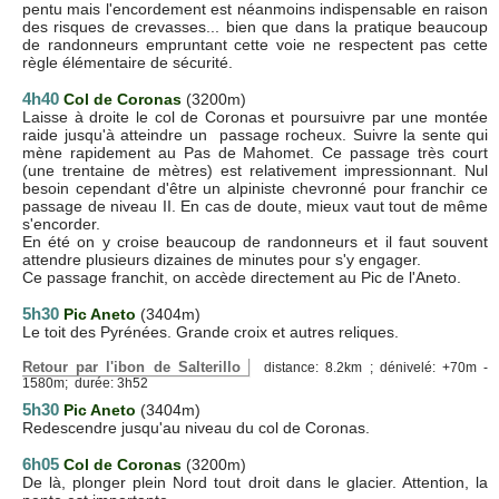
pentu mais l'encordement est néanmoins indispensable en raison
des risques de crevasses... bien que dans la pratique beaucoup
de randonneurs empruntant cette voie ne respectent pas cette
règle élémentaire de sécurité.
4h40
Col de Coronas
(3200m)
Laisse à droite le col de Coronas et poursuivre par une montée
raide jusqu'à atteindre un passage rocheux. Suivre la sente qui
mène rapidement au Pas de Mahomet. Ce passage très court
(une trentaine de mètres) est relativement impressionnant. Nul
besoin cependant d'être un alpiniste chevronné pour franchir ce
passage de niveau II. En cas de doute, mieux vaut tout de même
s'encorder.
En été on y croise beaucoup de randonneurs et il faut souvent
attendre plusieurs dizaines de minutes pour s'y engager.
Ce passage franchit, on accède directement au Pic de l'Aneto.
5h30
Pic Aneto
(3404m)
Le toit des Pyrénées. Grande croix et autres reliques.
Retour par l'ibon de Salterillo
distance: 8.2km ; dénivelé: +70m -
1580m; durée: 3h52
5h30
Pic Aneto
(3404m)
Redescendre jusqu'au niveau du col de Coronas.
6h05
Col de Coronas
(3200m)
De là, plonger plein Nord tout droit dans le glacier. Attention, la