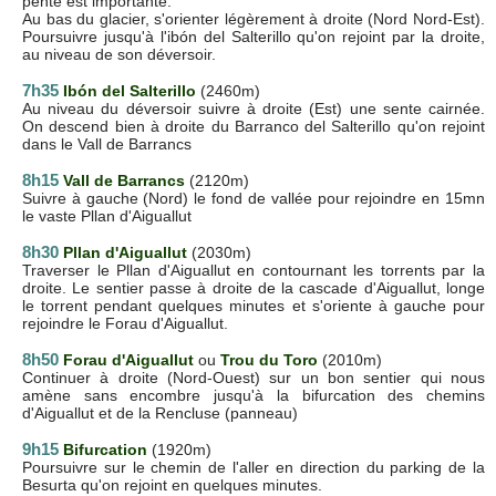
pente est importante.
Au bas du glacier, s'orienter légèrement à droite (Nord Nord-Est).
Poursuivre jusqu'à l'ibón del Salterillo qu'on rejoint par la droite,
au niveau de son déversoir.
7h35
Ibón del Salterillo
(2460m)
Au niveau du déversoir suivre à droite (Est) une sente cairnée.
On descend bien à droite du Barranco del Salterillo qu'on rejoint
dans le Vall de Barrancs
8h15
Vall de Barrancs
(2120m)
Suivre à gauche (Nord) le fond de vallée pour rejoindre en 15mn
le vaste Pllan d'Aiguallut
8h30
Pllan d'Aiguallut
(2030m)
Traverser le Pllan d'Aiguallut en contournant les torrents par la
droite. Le sentier passe à droite de la cascade d'Aiguallut, longe
le torrent pendant quelques minutes et s'oriente à gauche pour
rejoindre le Forau d'Aiguallut.
8h50
Forau d'Aiguallut
ou
Trou du Toro
(2010m)
Continuer à droite (Nord-Ouest) sur un bon sentier qui nous
amène sans encombre jusqu'à la bifurcation des chemins
d'Aiguallut et de la Rencluse (panneau)
9h15
Bifurcation
(1920m)
Poursuivre sur le chemin de l'aller en direction du parking de la
Besurta qu'on rejoint en quelques minutes.