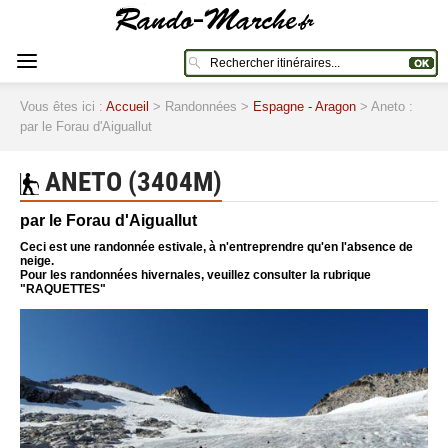
Vous êtes ici :
Accueil
> Randonnées >
Espagne - Aragon
> Aneto :
par le Forau d'Aiguallut
ANETO (3404M)
par le Forau d'Aiguallut
Ceci est une randonnée estivale, à n'entreprendre qu'en l'absence de
neige.
Pour les randonnées hivernales, veuillez consulter la rubrique
"RAQUETTES"