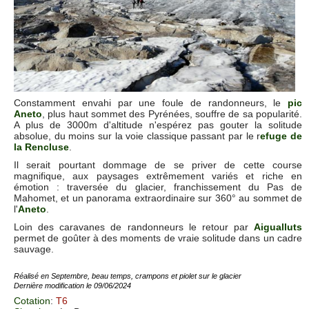
Constamment envahi par une foule de randonneurs, le
pic
Aneto
, plus haut sommet des Pyrénées, souffre de sa popularité.
A plus de 3000m d'altitude n'espérez pas gouter la solitude
absolue, du moins sur la voie classique passant par le r
efuge de
la Rencluse
.
Il serait pourtant dommage de se priver de cette course
magnifique, aux paysages extrêmement variés et riche en
émotion : traversée du glacier, franchissement du Pas de
Mahomet, et un panorama extraordinaire sur 360° au sommet de
l'
Aneto
.
Loin des caravanes de randonneurs le retour par
Aigualluts
permet de goûter à des moments de vraie solitude dans un cadre
sauvage.
Réalisé en Septembre, beau temps, crampons et piolet sur le glacier
Dernière modification le 09/06/2024
Cotation
:
T6