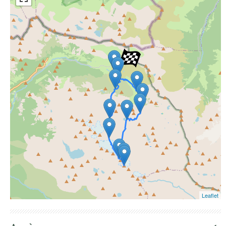
ESRI Word Imagery
Photographies aériennes
Leaflet