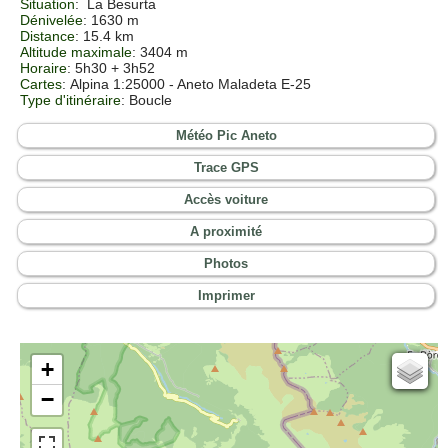
Situation
:
La Besurta
Dénivelée
: 1630 m
Distance
: 15.4 km
Altitude maximale
: 3404 m
Horaire
: 5h30 + 3h52
Cartes
:
Alpina 1:25000 - Aneto Maladeta E-25
Type d'itinéraire
: Boucle
Météo Pic Aneto
Trace GPS
Accès voiture
A proximité
Photos
Imprimer
+
Cartes IGN
−
Open Topo Map
Open Street Map