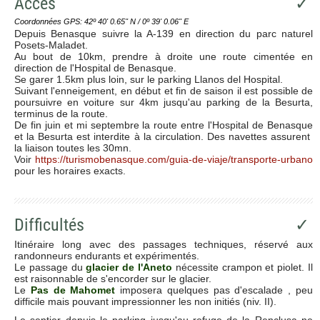
Accès
✓
Coordonnées GPS: 42º 40' 0.65'' N / 0º 39' 0.06'' E
Depuis Benasque suivre la A-139 en direction du parc naturel
Posets-Maladet.
Au bout de 10km, prendre à droite une route cimentée en
direction de l'Hospital de Benasque.
Se garer 1.5km plus loin, sur le parking Llanos del Hospital.
Suivant l'enneigement, en début et fin de saison il est possible de
poursuivre en voiture sur 4km jusqu'au parking de la Besurta,
terminus de la route.
De fin juin et mi septembre la route entre l'Hospital de Benasque
et la Besurta est interdite à la circulation. Des navettes assurent
la liaison toutes les 30mn.
Voir
https://turismobenasque.com/guia-de-viaje/transporte-urbano
pour les horaires exacts.
Difficultés
✓
Itinéraire long avec des passages techniques, réservé aux
randonneurs endurants et expérimentés.
Le passage du
glacier de l'Aneto
nécessite crampon et piolet. Il
est raisonnable de s'encorder sur le glacier.
Le
Pas de Mahomet
imposera quelques pas d'escalade , peu
difficile mais pouvant impressionner les non initiés (niv. II).
Le sentier depuis le parking jusqu'au refuge de la Renclusa ne