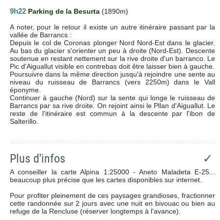
9h22
Parking de la Besurta
(1890m)
A noter, pour le retour il existe un autre itinéraire passant par la
vallée de Barrancs :
Depuis le col de Coronas plonger Nord Nord-Est dans le glacier.
Au bas du glacier s'orienter un peu à droite (Nord-Est). Descente
soutenue en restant nettement sur la rive droite d'un barranco. Le
Pic d'Aiguallut visible en contrebas doit être laisser bien à gauche.
Poursuivre dans la même direction jusqu'à rejoindre une sente au
niveau du ruisseau de Barrancs (vers 2250m) dans le Vall
éponyme.
Continuer à gauche (Nord) sur la sente qui longe le ruisseau de
Barrancs par sa rive droite. On rejoint ainsi le Pllan d'Aiguallut. Le
reste de l'itinéraire est commun à la descente par l'ibon de
Salterillo.
Plus d'infos
✓
A conseiller la carte Alpina 1:25000 - Aneto Maladeta E-25...
beaucoup plus précise que les cartes disponibles sur internet.
Pour profiter pleinement de ces paysages grandioses, fractionner
cette randonnée sur 2 jours avec une nuit en bivouac ou bien au
refuge de la Rencluse (réserver longtemps à l'avance).