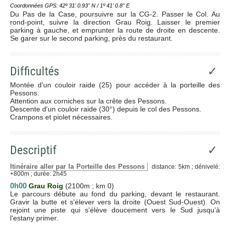
Coordonnées GPS: 42º 31' 0.93'' N / 1º 41' 0.8'' E
Du Pas de la Case, poursuivre sur la CG-2. Passer le Col. Au
rond-point, suivre la direction Grau Roig. Laisser le premier
parking à gauche, et emprunter la route de droite en descente.
Se garer sur le second parking, près du restaurant.
Difficultés
✓
Montée d'un couloir raide (25) pour accéder à la porteille des
Pessons.
Attention aux corniches sur la crête des Pessons.
Descente d'un couloir raide (30°) depuis le col des Pessons.
Crampons et piolet nécessaires.
Descriptif
✓
Itinéraire aller par la Porteille des Pessons
distance: 5km ; dénivelé:
+800m ; durée: 2h45
0h00
Grau Roig
(2100m ; km 0)
Le parcours débute au fond du parking, devant le restaurant.
Gravir la butte et s'élever vers la droite (Ouest Sud-Ouest). On
rejoint une piste qui s'élève doucement vers le Sud jusqu'à
l'estany primer.