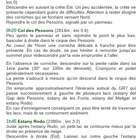
km 0)
Descendre en suivant la crête Est. Un peu accidentée, la crête ne
présente cependant guère de difficultés. Attention à rester éloigné
des corniches qui se forment versant Nord.
Rejoindre le col des Pessons, signalé par un panneau.
0h20
Col des Pessons
(2814m ; km 0.6)
Peu après le panneau et sans rejoindre le point le plus bas,
basculer à droite dans le cirque des Pessons.
Au coeur de l'hiver une corniche délicate à franchir peut être
présente. En cas de doute, ne pas hésiter à remonter jusqu'au
sommet pour redescendre par la voie empruntée à l'aller.
En l'absence de corniche, descendre sur la pente raide dans sa
1ère partie (30° sur 100m de dénivelé). Crampons et piolet
généralement nécessaires.
La pente s'adoucit à mesure qu'on descend dans le cirque des
Pessons.
On emprunte approximativement l'itinéraire estival du GR7 qui
passe successivement à gauche de plusieurs lacs (estany del
Gap dels Pessons, estany de les Fonts, estany del Meligar et
estany Rodo).
En cas d'enneigement conséquent on peut être tenté de traverser
les lacs, mais ils se contournent aisément.
1h45
Estany Rodo
(2380m ; km 3.2)
Juste après l'estany Rodo, un petit lac se contourne mieux par la
droite en présence de neige.
Descendre à droite (Est). Laisser sur notre gauche l'estany