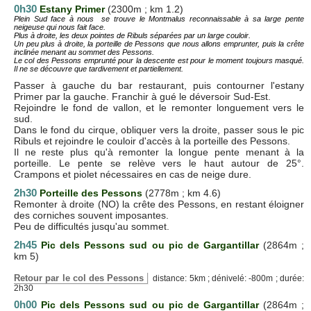
0h30
Estany Primer
(2300m ; km 1.2)
Plein Sud face à nous se trouve le Montmalus reconnaissable à sa large pente
neigeuse qui nous fait face.
Plus à droite, les deux pointes de Ribuls séparées par un large couloir.
Un peu plus à droite, la porteille de Pessons que nous allons emprunter, puis la crête
inclinée menant au sommet des Pessons.
Le col des Pessons emprunté pour la descente est pour le moment toujours masqué.
Il ne se découvre que tardivement et partiellement.
Passer à gauche du bar restaurant, puis contourner l'estany
Primer par la gauche. Franchir à gué le déversoir Sud-Est.
Rejoindre le fond de vallon, et le remonter longuement vers le
sud.
Dans le fond du cirque, obliquer vers la droite, passer sous le pic
Ribuls et rejoindre le couloir d'accès à la porteille des Pessons.
Il ne reste plus qu'à remonter la longue pente menant à la
porteille. Le pente se relève vers le haut autour de 25°.
Crampons et piolet nécessaires en cas de neige dure.
2h30
Porteille des Pessons
(2778m ; km 4.6)
Remonter à droite (NO) la crête des Pessons, en restant éloigner
des corniches souvent imposantes.
Peu de difficultés jusqu'au sommet.
2h45
Pic dels Pessons sud ou pic de Gargantillar
(2864m ;
km 5)
Retour par le col des Pessons
distance: 5km ; dénivelé: -800m ; durée:
2h30
0h00
Pic dels Pessons sud ou pic de Gargantillar
(2864m ;