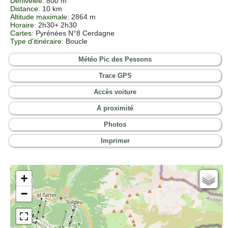
Dénivelée
: 800 m
Distance
: 10 km
Altitude maximale
: 2864 m
Horaire
: 2h30+ 2h30
Cartes
:
Pyrénées N°8 Cerdagne
Type d'itinéraire
: Boucle
Météo Pic des Pessons
Trace GPS
Accès voiture
A proximité
Photos
Imprimer
+
Cartes IGN
−
Open Topo Map
Open Street Map
ESRI Word Imagery