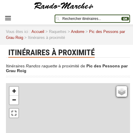
Vous êtes ici :
Accueil
> Raquettes >
Andorre
>
Pic des Pessons par
Grau Roig
> Itinéraires à proximité
ITINÉRAIRES À PROXIMITÉ
Itinéraires
Randos raquette
à proximité de
Pic des Pessons par
Grau Roig
+
Cartes IGN
−
Open Topo Map
Open Street Map
ESRI Word Imagery
Photographies aériennes