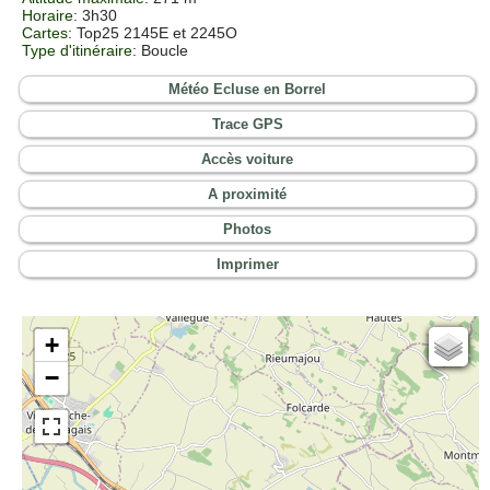
Horaire
: 3h30
Cartes
: Top25 2145E et 2245O
Type d'itinéraire
: Boucle
Météo Ecluse en Borrel
Trace GPS
Accès voiture
A proximité
Photos
Imprimer
+
Cartes IGN
−
Open Topo Map
Open Street Map
ESRI Word Imagery
Photographies aériennes