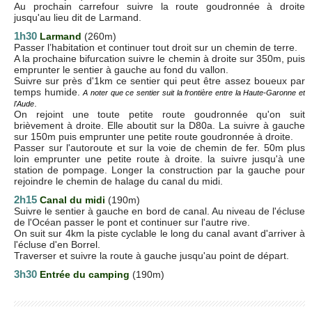
Au prochain carrefour suivre la route goudronnée à droite
jusqu'au lieu dit de Larmand.
1h30
Larmand
(260m)
Passer l’habitation et continuer tout droit sur un chemin de terre.
A la prochaine bifurcation suivre le chemin à droite sur 350m, puis
emprunter le sentier à gauche au fond du vallon.
Suivre sur près d'1km ce sentier qui peut être assez boueux par
temps humide.
A noter que ce sentier suit la frontière entre la Haute-Garonne et
.
l'Aude
On rejoint une toute petite route goudronnée qu'on suit
brièvement à droite. Elle aboutit sur la D80a. La suivre à gauche
sur 150m puis emprunter une petite route goudronnée à droite.
Passer sur l'autoroute et sur la voie de chemin de fer. 50m plus
loin emprunter une petite route à droite. la suivre jusqu'à une
station de pompage. Longer la construction par la gauche pour
rejoindre le chemin de halage du canal du midi.
2h15
Canal du midi
(190m)
Suivre le sentier à gauche en bord de canal. Au niveau de l'écluse
de l'Océan passer le pont et continuer sur l'autre rive.
On suit sur 4km la piste cyclable le long du canal avant d'arriver à
l'écluse d'en Borrel.
Traverser et suivre la route à gauche jusqu'au point de départ.
3h30
Entrée du camping
(190m)