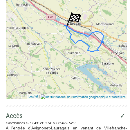
Leaflet
|
Accès
✓
Coordonnées GPS: 43º 21' 0.74'' N / 1º 46' 0.52'' E
A l'entrée d'Avignonet-Lauragais en venant de Villefranche-