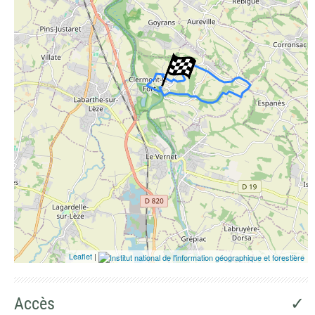
Photographies aériennes
Leaflet
|
Accès
✓