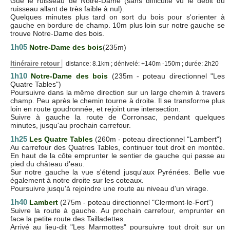
Gué le ruisseau de Notre-Dame (sans difficulté vu le débit du
ruisseau allant de très faible à nul).
Quelques minutes plus tard on sort du bois pour s'orienter à
gauche en bordure de champ. 10m plus loin sur notre gauche se
trouve Notre-Dame des bois.
1h05
Notre-Dame des bois
(235m)
Itinéraire retour
distance: 8.1km ; dénivelé: +140m -150m ; durée: 2h20
1h10
Notre-Dame des bois
(235m - poteau directionnel "Les
Quatre Tables")
Poursuivre dans la même direction sur un large chemin à travers
champ. Peu après le chemin tourne à droite. Il se transforme plus
loin en route goudronnée, et rejoint une intersection.
Suivre à gauche la route de Corronsac, pendant quelques
minutes, jusqu'au prochain carrefour.
1h25
Les Quatre Tables
(260m - poteau directionnel "Lambert")
Au carrefour des Quatres Tables, continuer tout droit en montée.
En haut de la côte emprunter le sentier de gauche qui passe au
pied du château d'eau.
Sur notre gauche la vue s'étend jusqu'aux Pyrénées. Belle vue
également à notre droite sur les coteaux.
Poursuivre jusqu'à rejoindre une route au niveau d'un virage.
1h40
Lambert
(275m - poteau directionnel "Clermont-le-Fort")
Suivre la route à gauche. Au prochain carrefour, emprunter en
face la petite route des Tailladettes.
Arrivé au lieu-dit "Les Marmottes" poursuivre tout droit sur un