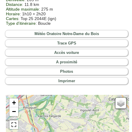
Distance
: 11.8 km
Altitude maximale
: 275 m
Horaire
: 1h10 + 2h20
Cartes
: Top 25 2044E (ign)
Type d'itinéraire
: Boucle
Météo Oratoire Notre-Dame du Bois
Trace GPS
Accès voiture
A proximité
Photos
Imprimer
+
Cartes IGN
−
Open Topo Map
Open Street Map
ESRI Word Imagery