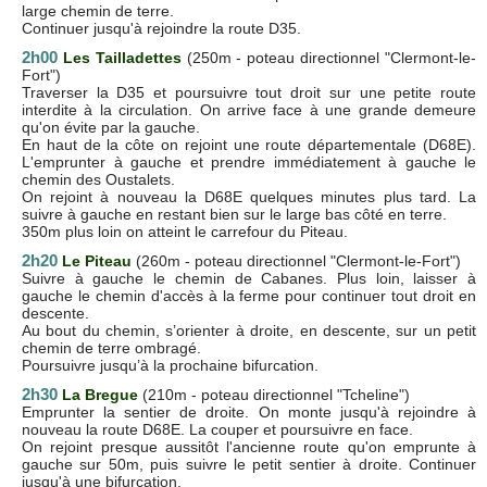
large chemin de terre.
Continuer jusqu'à rejoindre la route D35.
2h00
Les Tailladettes
(250m - poteau directionnel "Clermont-le-
Fort")
Traverser la D35 et poursuivre tout droit sur une petite route
interdite à la circulation. On arrive face à une grande demeure
qu'on évite par la gauche.
En haut de la côte on rejoint une route départementale (D68E).
L'emprunter à gauche et prendre immédiatement à gauche le
chemin des Oustalets.
On rejoint à nouveau la D68E quelques minutes plus tard. La
suivre à gauche en restant bien sur le large bas côté en terre.
350m plus loin on atteint le carrefour du Piteau.
2h20
Le Piteau
(260m - poteau directionnel "Clermont-le-Fort")
Suivre à gauche le chemin de Cabanes. Plus loin, laisser à
gauche le chemin d'accès à la ferme pour continuer tout droit en
descente.
Au bout du chemin, s’orienter à droite, en descente, sur un petit
chemin de terre ombragé.
Poursuivre jusqu’à la prochaine bifurcation.
2h30
La Bregue
(210m - poteau directionnel "Tcheline")
Emprunter la sentier de droite. On monte jusqu'à rejoindre à
nouveau la route D68E. La couper et poursuivre en face.
On rejoint presque aussitôt l'ancienne route qu'on emprunte à
gauche sur 50m, puis suivre le petit sentier à droite. Continuer
jusqu'à une bifurcation.