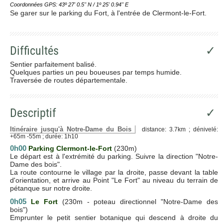
Coordonnées GPS: 43º 27' 0.5'' N / 1º 25' 0.94'' E
Se garer sur le parking du Fort, à l'entrée de Clermont-le-Fort.
Difficultés
✓
Sentier parfaitement balisé.
Quelques parties un peu boueuses par temps humide.
Traversée de routes départementale.
Descriptif
✓
Itinéraire jusqu'à Notre-Dame du Bois
distance: 3.7km ; dénivelé:
+65m -55m ; durée: 1h10
0h00
Parking Clermont-le-Fort
(230m)
Le départ est à l'extrémité du parking. Suivre la direction "Notre-
Dame des bois".
La route contourne le village par la droite, passe devant la table
d'orientation, et arrive au Point "Le Fort" au niveau du terrain de
pétanque sur notre droite.
0h05
Le Fort
(230m - poteau directionnel "Notre-Dame des
bois")
Emprunter le petit sentier botanique qui descend à droite du