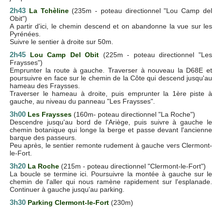
2h43
La Tchèline
(235m - poteau directionnel "Lou Camp del
Obit")
A partir d'ici, le chemin descend et on abandonne la vue sur les
Pyrénées.
Suivre le sentier à droite sur 50m.
2h45
Lou Camp Del Obit
(225m - poteau directionnel "Les
Fraysses")
Emprunter la route à gauche. Traverser à nouveau la D68E et
poursuivre en face sur le chemin de la Côte qui descend jusqu'au
hameau des Fraysses.
Traverser le hameau à droite, puis emprunter la 1ère piste à
gauche, au niveau du panneau "Les Fraysses".
3h00
Les Fraysses
(160m- poteau directionnel "La Roche")
Descendre jusqu'au bord de l'Ariège, puis suivre à gauche le
chemin botanique qui longe la berge et passe devant l'ancienne
barque des passeurs.
Peu après, le sentier remonte rudement à gauche vers Clermont-
le-Fort.
3h20
La Roche
(215m - poteau directionnel "Clermont-le-Fort")
La boucle se termine ici. Poursuivre la montée à gauche sur le
chemin de l'aller qui nous ramène rapidement sur l'esplanade.
Continuer à gauche jusqu'au parking.
3h30
Parking Clermont-le-Fort
(230m)