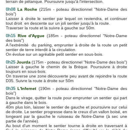
terrain de pétanque. Poursuivre jusqu'à l'intersection.
0h08
La Roche
(215m - poteau directionnel "Notre-Dame des
bois")
Laisser à droite le sentier par lequel on reviendra, et continuer
tout droit en descente sur un joli sentier jusqu'à la route.
Traverser la route et la suivre à gauche sur 50m.
0h15
Rive d'Aygue
(185m - poteau directionnel "Notre-Dame
des bois")
A l'extrémité du parking, emprunter à droite de la route un petit
sentier de terre interdit à la circulation.
On évolue sur un agréable petit sentier en sous-bois.
0h25
Jourda
(175m - poteau directionnel "Notre-Dame des bois")
Laisser à gauche le chemin de la Brèque. Poursuivre à droite
toujours en sous-bois.
On traverse une zone découverte peu avant de rejoindre la route
D35. Suivre la route à droite sur 50m
0h35
L'Infernet
(190m - poteau directionnel "Notre-Dame des
bois")
Dans le virage, quitter la route pour emprunter un sentier qui part
à gauche dans le bois.
40m plus loin, laisser le sentier de gauche et poursuivre sur celui
de droite. Le sentier progresse dans le creux d'un vallon boisé, en
longeant par la gauche le ruisseau de Notre-Dame (à sec une
partie de l'année).
Au bout d'un moment le sentier tourne à droite en traversant à