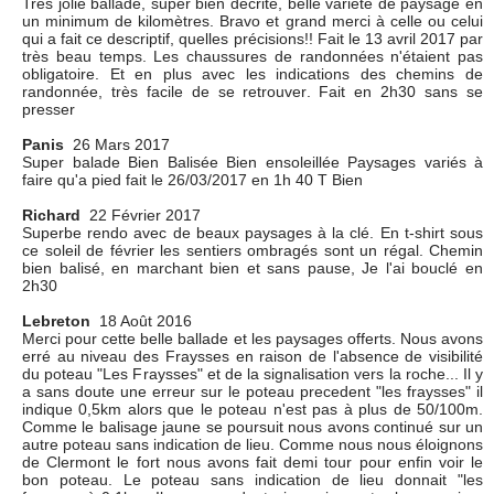
Très jolie ballade, super bien décrite, belle variété de paysage en
un minimum de kilomètres. Bravo et grand merci à celle ou celui
qui a fait ce descriptif, quelles précisions!! Fait le 13 avril 2017 par
très beau temps. Les chaussures de randonnées n'étaient pas
obligatoire. Et en plus avec les indications des chemins de
randonnée, très facile de se retrouver. Fait en 2h30 sans se
presser
Panis
26 Mars 2017
Super balade Bien Balisée Bien ensoleillée Paysages variés à
faire qu'a pied fait le 26/03/2017 en 1h 40 T Bien
Richard
22 Février 2017
Superbe rendo avec de beaux paysages à la clé. En t-shirt sous
ce soleil de février les sentiers ombragés sont un régal. Chemin
bien balisé, en marchant bien et sans pause, Je l'ai bouclé en
2h30
Lebreton
18 Août 2016
Merci pour cette belle ballade et les paysages offerts. Nous avons
erré au niveau des Fraysses en raison de l'absence de visibilité
du poteau "Les Fraysses" et de la signalisation vers la roche... Il y
a sans doute une erreur sur le poteau precedent "les fraysses" il
indique 0,5km alors que le poteau n'est pas à plus de 50/100m.
Comme le balisage jaune se poursuit nous avons continué sur un
autre poteau sans indication de lieu. Comme nous nous éloignons
de Clermont le fort nous avons fait demi tour pour enfin voir le
bon poteau. Le poteau sans indication de lieu donnait "les