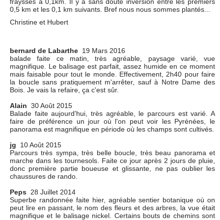
fraysses à 0,1km. Il y a sans doute inversion entre les premiers
0,5 km et les 0,1 km suivants. Bref nous nous sommes plantés...
Christine et Hubert
bernard de Labarthe
19 Mars 2016
balade faite ce matin, très agréable, paysage varié, vue
magnifique. Le balisage est parfait, assez humide en ce moment
mais faisable pour tout le monde. Effectivement, 2h40 pour faire
la boucle sans pratiquement m'arrêter, sauf à Notre Dame des
Bois. Je vais la refaire, ça c'est sûr.
Alain
30 Août 2015
Balade faite aujourd'hui, très agréable, le parcours est varié. A
faire de préférence un jour où l'on peut voir les Pyrénées, le
panorama est magnifique en période où les champs sont cultivés.
jg
10 Août 2015
Parcours très sympa, très belle boucle, très beau panorama et
marche dans les tournesols. Faite ce jour après 2 jours de pluie,
donc première partie boueuse et glissante, ne pas oublier les
chaussures de rando.
Peps
28 Juillet 2014
Superbe randonnée faite hier, agréable sentier botanique où on
peut lire en passant, le nom des fleurs et des arbres, la vue était
magnifique et le balisage nickel. Certains bouts de chemins sont