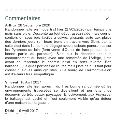
Commentaires
✓
Arthur
28 Septembre 2020
Randonnée faite en mode trail hier (27/09/2020) par temps gris
mais sans pluie. Descente au tout début assez raide mais courte,
sentiers en sous-bois faciles à suivre, glissants suite aux pluies
des derniers jours (un beau tronc en travers vers 3km); par la
suite c'est dans l'ensemble dégagé avec plusieurs panoramas sur
les Pyrénées au loin (forts vents d'Ouest de face pendant une
bonne partie du parcours). S'en suit la descente pour le
contournement du bourg avec une remontée de l'Ariège, juste
avant de reprendre le chemin initial en sens inverse. Bon
balisage. Quelques portions de routes mais juste ce qu'il faut pour
croiser quelques amis cyclistes ;) Le bourg de Clermont-le-Fort
est d'ailleurs très sympathique.
Vincent
18 Avril 2017
Randonnée faite hier après midi. Très bonne randonnée où les
environnements traversées se diversifient et permettent de
découvrir de très beaux paysages. Effectivement, aux Fraysses,
le balisage est caché et n'est seulement visible qu'au détour
d'une maison sur la gauche.
Dédé
16 Avril 2017