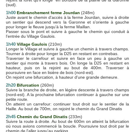
rejoint la forêt qu’il longe en bordure de la plaine de la Garonne
(sud).
1h00
Embranchement ferme Jourdan
(248m)
Juste avant le chemin d'accès à la ferme Jourdan, suivre à droite
un sentier qui descend vers la Garonne et s'oriente à gauche
pour longer le fleuve jusqu’à la ferme Maillan.
Passer sous le pont et suivre à gauche le chemin qui conduit à
l'entrée du Village Gaulois.
1h40
Village Gaulois
(210m)
Longer le Village et suivre à gauche un chemin à travers champs.
Tourner à droite pour longer la D25 en restant en contrebas.
Traverser le carrefour et suivre en face un peu à gauche un
sentier qui monte à travers bois. On longe la D25 en restant en
hauteur, puis on la rejoint au bout de 400m. Traverser à
poursuivre en face en lisière de bois (nord-est).
On rejoint une bifurcation, à hauteur d'une grande demeure.
2h20
Bifurcation
(260m)
Suivre la branche de droite, en légère descente à travers champs
(nord-est). A la prochaine bifurcation continuer à gauche sur une
petite route.
On atteint un carrefour: continuer tout droit sur le sentier de la
Haille. Au bout de 700m, on rejoint le chemin du Grand Dinatis
2h45
Chemin du Grand Dinatis
(233m)
Suivre la route à droite. Au bout de 600m on atteint la bifurcation
où nous avions commencé la boucle. Poursuivre tout droit par le
chemin de l'aller jusqu'au parking.