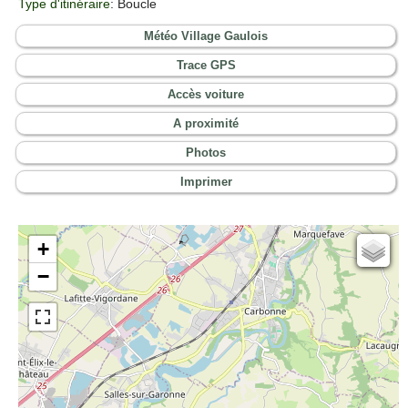
Type d'itinéraire
: Boucle
Météo Village Gaulois
Trace GPS
Accès voiture
A proximité
Photos
Imprimer
+
Cartes IGN
−
Open Topo Map
Open Street Map
ESRI Word Imagery
Photographies aériennes