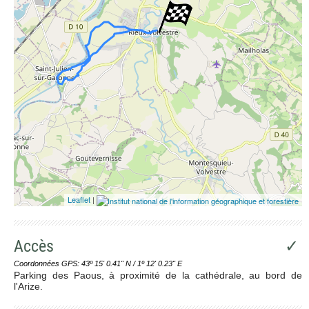
Leaflet
|
Accès
✓
Coordonnées GPS: 43º 15' 0.41'' N / 1º 12' 0.23'' E
Parking des Paous, à proximité de la cathédrale, au bord de
l'Arize.