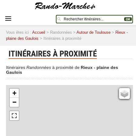
Vous êtes ici :
Accueil
> Randonnées >
Autour de Toulouse
>
Rieux -
plaine des Gaulois
> Itinéraires à proximité
ITINÉRAIRES À PROXIMITÉ
Itinéraires
Randonnées
à proximité de
Rieux - plaine des
Gaulois
+
Cartes IGN
−
Open Topo Map
Open Street Map
ESRI Word Imagery
Photographies aériennes