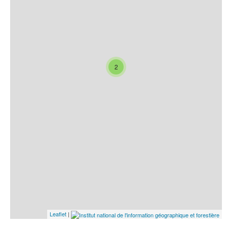
2
Leaflet
|