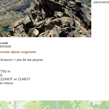
panorama 
soleillé
13/07/2018
onnée alpine exigeante
Tarascon >
pla de las peyres
 2783 m
30
 2249OT et 2148OT
ler-retour