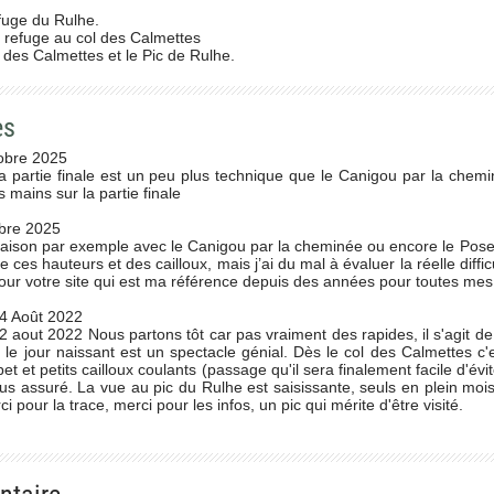
fuge du Rulhe.
 refuge au col des Calmettes
l des Calmettes et le Pic de Rulhe.
es
obre 2025
a partie finale est un peu plus technique que le Canigou par la cheminée
s mains sur la partie finale
bre 2025
ison par exemple avec le Canigou par la cheminée ou encore le Posets,
 ces hauteurs et des cailloux, mais j’ai du mal à évaluer la réelle diffi
ur votre site qui est ma référence depuis des années pour toutes mes 
4 Août 2022
2 aout 2022 Nous partons tôt car pas vraiment des rapides, il s'agit de 
le jour naissant est un spectacle génial. Dès le col des Calmettes c'e
et et petits cailloux coulants (passage qu'il sera finalement facile d'é
us assuré. La vue au pic du Rulhe est saisissante, seuls en plein mois
i pour la trace, merci pour les infos, un pic qui mérite d'être visité.