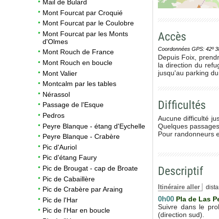
Mail de Bulard
Mont Fourcat par Croquié
Mont Fourcat par le Coulobre
Accès
Mont Fourcat par les Monts
d'Olmes
Coordonnées GPS: 42º 38' 0
Mont Rouch de France
Depuis Foix, prendr
Mont Rouch en boucle
la direction du ref
jusqu'au parking d
Mont Valier
Montcalm par les tables
Nérassol
Difficultés
Passage de l'Esque
Pedros
Aucune difficulté ju
Peyre Blanque - étang d'Eychelle
Quelques passages d'
Pour randonneurs e
Peyre Blanque - Crabère
Pic d'Auriol
Pic d'étang Faury
Descriptif
Pic de Brougat - cap de Broate
Pic de Cabaillère
Itinéraire aller
dista
Pic de Crabère par Araing
0h00
Pla de Las P
Pic de l'Har
Suivre dans le pro
Pic de l'Har en boucle
(direction sud).