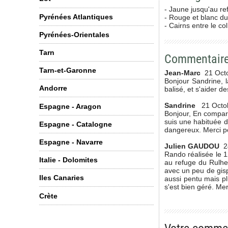
- Jaune jusqu'au re
Pyrénées Atlantiques
- Rouge et blanc du
- Cairns entre le co
Pyrénées-Orientales
Tarn
Commentair
Tarn-et-Garonne
Jean-Marc
21 Oct
Bonjour Sandrine, l
Andorre
balisé, et s'aider de
Sandrine
21 Octo
Espagne - Aragon
Bonjour, En compara
suis une habituée de
Espagne - Catalogne
dangereux. Merci po
Espagne - Navarre
Julien GAUDOU
2
Rando réalisée le 1
Italie - Dolomites
au refuge du Rulhe 
avec un peu de gisp
Iles Canaries
aussi pentu mais pl
s'est bien géré. Merc
Crète