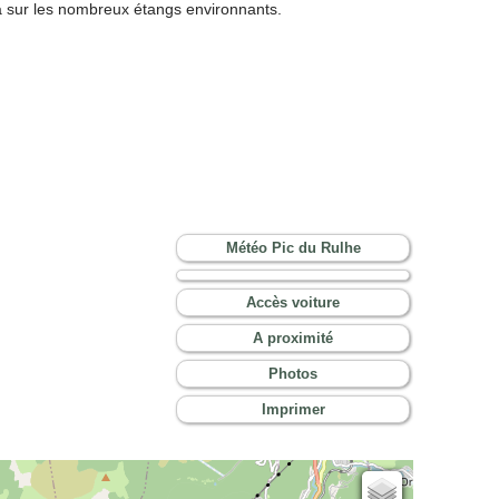
sur les nombreux étangs environnants.
Météo Pic du Rulhe
Accès voiture
A proximité
Photos
Imprimer
Cartes IGN