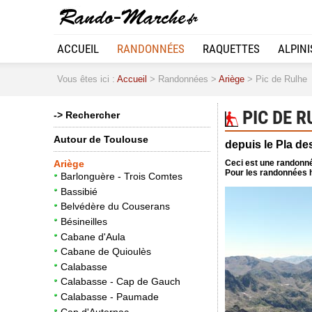
ACCUEIL
RANDONNÉES
RAQUETTES
ALPIN
Vous êtes ici :
Accueil
> Randonnées >
Ariège
> Pic de Rulhe
PIC DE R
-> Rechercher
Autour de Toulouse
depuis le Pla de
Ceci est une randonné
Ariège
Pour les randonnées h
Barlonguère - Trois Comtes
Bassibié
Belvédère du Couserans
Bésineilles
Cabane d'Aula
Cabane de Quioulès
Calabasse
Calabasse - Cap de Gauch
Calabasse - Paumade
Cap d'Auternac