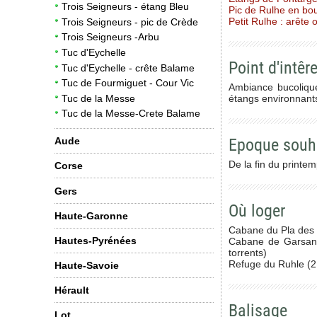
Trois Seigneurs - étang Bleu
Pic de Rulhe en bou
Petit Rulhe : arête 
Trois Seigneurs - pic de Crède
Trois Seigneurs -Arbu
Tuc d'Eychelle
Point d'intêre
Tuc d'Eychelle - crête Balame
Tuc de Fourmiguet - Cour Vic
Ambiance bucolique
étangs environnant
Tuc de la Messe
Tuc de la Messe-Crete Balame
Epoque souh
Aude
De la fin du printe
Corse
Gers
Où loger
Haute-Garonne
Cabane du Pla des P
Hautes-Pyrénées
Cabane de Garsan (
torrents)
Refuge du Ruhle (21
Haute-Savoie
Hérault
Balisage
Lot