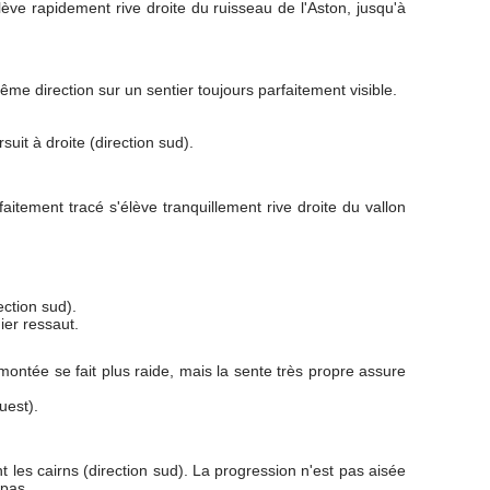
lève rapidement rive droite du ruisseau de l'Aston, jusqu'à
 direction sur un sentier toujours parfaitement visible.
uit à droite (direction sud).
aitement tracé s'élève tranquillement rive droite du vallon
ection sud).
ier ressaut.
montée se fait plus raide, mais la sente très propre assure
uest).
ant les cairns (direction sud). La progression n'est pas aisée
 pas.