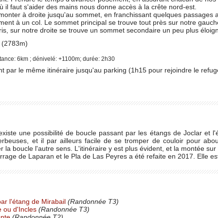
 il faut s'aider des mains nous donne accès à la crête nord-est.
remonter à droite jusqu'au sommet, en franchissant quelques passages a
ent à un col. Le sommet principal se trouve tout près sur notre gauch
ris, sur notre droite se trouve un sommet secondaire un peu plus éloign
(2783m)
tance: 6km ; dénivelé: +1100m; durée: 2h30
par le même itinéraire jusqu'au parking (1h15 pour rejoindre le refug
existe une possibilité de boucle passant par les étangs de Joclar et l
rbeuses, et il par ailleurs facile de se tromper de couloir pour abou
r la boucle l'autre sens. L'itinéraire y est plus évident, et la montée 
arrage de Laparan et le Pla de Las Peyres a été refaite en 2017. Elle es
par l'étang de Mirabail
(Randonnée T3)
 ou d'Incles
(Randonnée T3)
ente
(Randonnée T2)