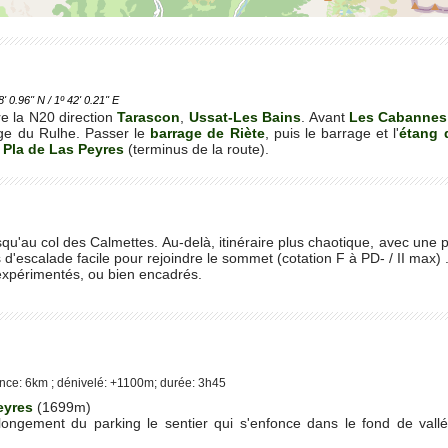
.96'' N / 1º 42' 0.21'' E
e la N20 direction
Tarascon
,
Ussat-Les Bains
. Avant
Les Cabannes
uge du Rulhe. Passer le
barrage de Riète
, puis le barrage et l'
étang 
u
Pla de Las Peyres
(terminus de la route).
squ'au col des Calmettes. Au-delà, itinéraire plus chaotique, avec une pa
escalade facile pour rejoindre le sommet (cotation F à PD- / II max) . 
xpérimentés, ou bien encadrés.
nce: 6km ; dénivelé: +1100m; durée: 3h45
eyres
(1699m)
longement du parking le sentier qui s'enfonce dans le fond de vall