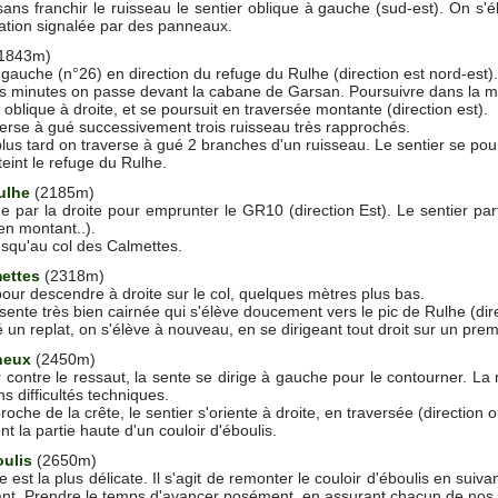
sans franchir le ruisseau le sentier oblique à gauche (sud-est). On s'é
cation signalée par des panneaux.
1843m)
 gauche (n°26) en direction du refuge du Rulhe (direction est nord-est).
 minutes on passe devant la cabane de Garsan. Poursuivre dans la même
r oblique à droite, et se poursuit en traversée montante (direction est).
erse à gué successivement trois ruisseau très rapprochés.
us tard on traverse à gué 2 branches d'un ruisseau. Le sentier se pours
eint le refuge du Rulhe.
ulhe
(2185m)
e par la droite pour emprunter le GR10 (direction Est). Le sentier parf
en montant..).
jusqu'au col des Calmettes.
ettes
(2318m)
 pour descendre à droite sur le col, quelques mètres plus bas.
sente très bien cairnée qui s'élève doucement vers le pic de Rulhe (dir
 un replat, on s'élève à nouveau, en se dirigeant tout droit sur un prem
heux
(2450m)
 contre le ressaut, la sente se dirige à gauche pour le contourner. La 
s difficultés techniques.
oche de la crête, le sentier s'oriente à droite, en traversée (direction o
t la partie haute d'un couloir d'éboulis.
oulis
(2650m)
e est la plus délicate. Il s'agit de remonter le couloir d'éboulis en suiv
lant. Prendre le temps d'avancer posément, en assurant chacun de nos