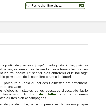
re partie du parcours jusqu'au refuge du Rulhe, puis au
almettes, est une agréable randonnée à travers les prairies
nt les troupeaux. Le sentier bien entretenu et le balisage
ble permettent de laisser libre cours à la flânerie.
du parcours au-delà du col des Calmettes est nettement
ère et sauvage.
s d'éboulis instables et les passages d'escalade facile
nt l’ascension du
Pic de Rulhe
aux randonneurs
tés où très bien accompagnés.
 du pic de rulhe, la récompense est là: un magnifique