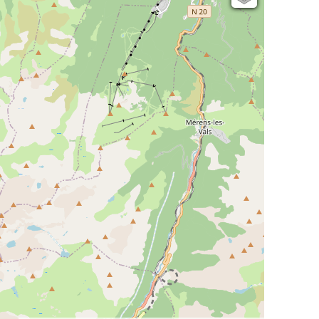
Open Topo Map
Open Street Map
ESRI Word Imagery
Photographies aériennes