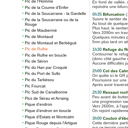
Pic de l'Homme
En fond de vallée, 
rejoindre une bifur
Pic de la Coume d'Enfer
Pic de la Soucarrane - la Gardelle
0h35
Bifurcation
(
Suivre le sentier de
Pic de la Soucarrane ou de la
Au bout de quelques
Rouge
Plus haut, le sentie
Pic de Maubermé
Vers 2090m en trav
Pic de Montaud
Quelques minutes pl
5mn plus tard on att
Pic de Montaud et Berbégué
Pic de Rulhe
1h30
Refuge du R
Contourner le refug
Pic de Rulhe en boucle
(donc côté gauche 
Pic de Séron
Aucune difficultés 
Pic du Han par Croquié
2h00
Col des Calm
Pic du Port de Sullo
On quitte ici le GR
Pic du Tarbésou
Poursuivre sur une 
Après avoir traversé
Pic Fourcat
2h30
Pic Sud de Canalbonne
Ressaut roc
Peu avant de butter
Pics de Sérau et Arraing
une progression san
Pique d'endron
Vers 2600m, à l'appr
On rejoint rapidemen
Pique d'endron en boucle
Pique d'Estats et Montcalm
3h00
Couloir d'éb
Cette dernière parti
Pique Rouge depuis l'Artigue
sur ce terrain crou