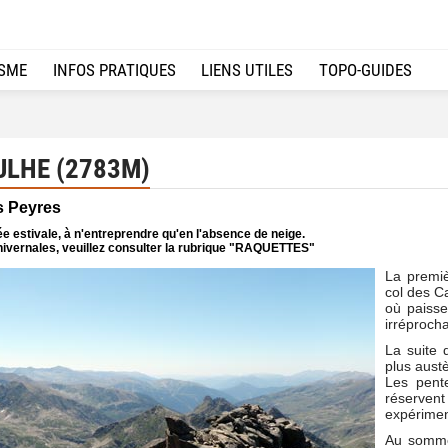
ISME
INFOS PRATIQUES
LIENS UTILES
TOPO-GUIDES
ULHE (2783M)
s Peyres
e estivale, à n'entreprendre qu'en l'absence de neige.
ivernales, veuillez consulter la rubrique "RAQUETTES"
La premiè
col des C
où paisse
irréprocha
La suite 
plus aust
Les pente
réserve
expérimen
Au sommet