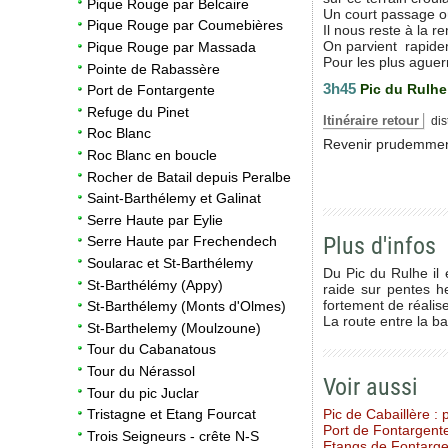
Pique Rouge par Belcaire
Un court passage où
Pique Rouge par Coumebières
Il nous reste à la 
On parvient rapidem
Pique Rouge par Massada
Pour les plus aguer
Pointe de Rabassère
3h45
Pic du Rulhe
Port de Fontargente
Refuge du Pinet
Itinéraire retour
dis
Roc Blanc
Revenir prudemment 
Roc Blanc en boucle
Rocher de Batail depuis Peralbe
Saint-Barthélemy et Galinat
Serre Haute par Eylie
Plus d'infos
Serre Haute par Frechendech
Soularac et St-Barthélemy
Du Pic du Rulhe il 
St-Barthélémy (Appy)
raide sur pentes he
fortement de réalise
St-Barthélemy (Monts d'Olmes)
La route entre la b
St-Barthelemy (Moulzoune)
Tour du Cabanatous
Tour du Nérassol
Voir aussi
Tour du pic Juclar
Pic de Cabaillère : 
Tristagne et Etang Fourcat
Port de Fontargente
Trois Seigneurs - crête N-S
Etangs de Fontarg