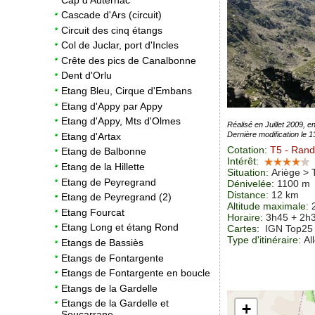
Cascade d'Ars (circuit)
Circuit des cinq étangs
Col de Juclar, port d'Incles
Crête des pics de Canalbonne
Dent d'Orlu
Etang Bleu, Cirque d'Embans
Etang d'Appy par Appy
Etang d'Appy, Mts d'Olmes
Réalisé en Juillet 2009, en
Dernière modification le 
Etang d'Artax
Cotation
:
T5
- Rand
Etang de Balbonne
Intérêt
:
Etang de la Hillette
Situation
:
Ariège > 
Etang de Peyregrand
Dénivelée
: 1100 m
Distance
: 12 km
Etang de Peyregrand (2)
Altitude maximale
:
Etang Fourcat
Horaire
: 3h45 + 2h
Etang Long et étang Rond
Cartes
: IGN Top25
Type d'itinéraire
: Al
Etangs de Bassiès
Etangs de Fontargente
Etangs de Fontargente en boucle
Etangs de la Gardelle
Etangs de la Gardelle et
+
Soucarrane