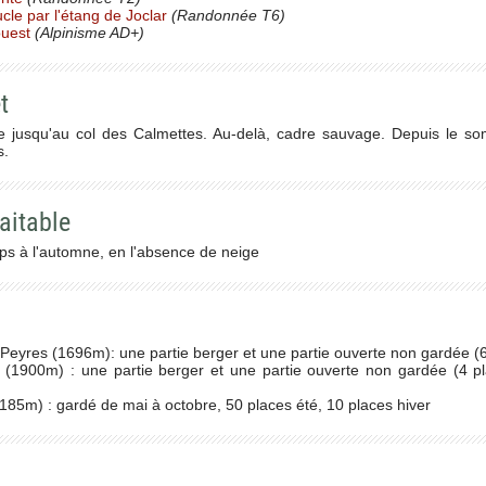
cle par l'étang de Joclar
(Randonnée T6)
ouest
(Alpinisme AD+)
t
 jusqu'au col des Calmettes. Au-delà, cadre sauvage. Depuis le s
s.
aitable
mps à l'automne, en l'absence de neige
eyres (1696m): une partie berger et une partie ouverte non gardée (6 
1900m) : une partie berger et une partie ouverte non gardée (4 pl
85m) : gardé de mai à octobre, 50 places été, 10 places hiver