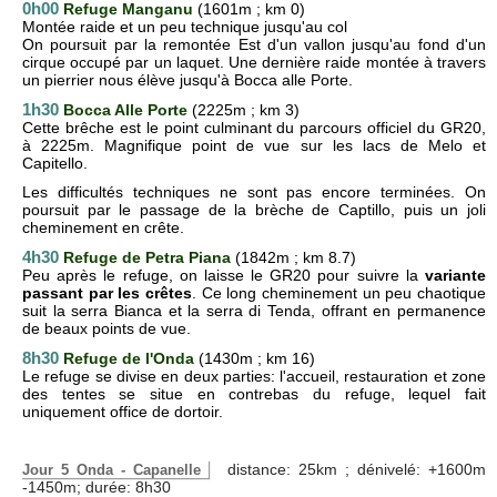
0h00
Refuge Manganu
(1601m ; km 0)
Montée raide et un peu technique jusqu'au col
On poursuit par la remontée Est d'un vallon jusqu'au fond d'un
cirque occupé par un laquet. Une dernière raide montée à travers
un pierrier nous élève jusqu'à Bocca alle Porte.
1h30
Bocca Alle Porte
(2225m ; km 3)
Cette brêche est le point culminant du parcours officiel du GR20,
à 2225m. Magnifique point de vue sur les lacs de Melo et
Capitello.
Les difficultés techniques ne sont pas encore terminées. On
poursuit par le passage de la brèche de Captillo, puis un joli
cheminement en crête
.
4h30
Refuge de Petra Piana
(1842m ; km 8.7)
Peu après le refuge, on laisse le GR20 pour suivre la
variante
passant par les crêtes
. Ce long cheminement un peu chaotique
suit la serra Bianca et la serra di Tenda, offrant en permanence
de beaux points de vue.
8h30
Refuge de l'Onda
(1430m ; km 16)
Le refuge se divise en deux parties: l'accueil, restauration et zone
des tentes se situe en contrebas du refuge, lequel fait
uniquement office de dortoir.
distance: 25km ; dénivelé: +1600m
Jour 5 Onda - Capanelle
-1450m; durée: 8h30