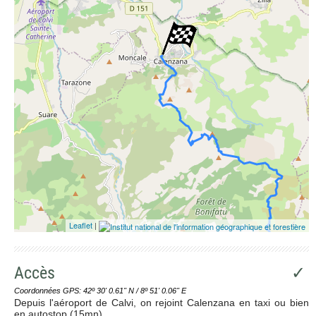
Leaflet
|
Accès
✓
Coordonnées GPS: 42º 30' 0.61'' N / 8º 51' 0.06'' E
Depuis l'aéroport de Calvi, on rejoint Calenzana en taxi ou bien
en autostop (15mn)