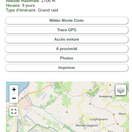
Altitude maximale
: 2706 m
Horaire
: 9 jours
Type d'itinéraire
: Grand raid
Météo Monte Cinto
Trace GPS
Accès voiture
A proximité
Photos
Imprimer
+
Cartes IGN
−
Open Topo Map
Open Street Map
ESRI Word Imagery
Photographies aériennes