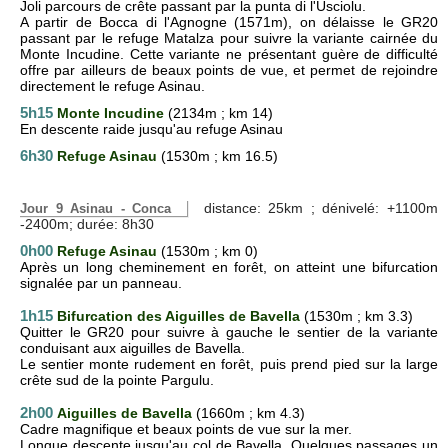
Joli parcours de crête passant par la punta di l'Usciolu.
A partir de Bocca di l'Agnogne (1571m), on délaisse le GR20
passant par le refuge Matalza pour suivre la variante cairnée du
Monte Incudine. Cette variante ne présentant guère de difficulté
offre par ailleurs de beaux points de vue, et permet de rejoindre
directement le refuge Asinau.
5h15
Monte Incudine
(2134m ; km 14)
En descente raide jusqu'au refuge Asinau
6h30
Refuge Asinau
(1530m ; km 16.5)
distance: 25km ; dénivelé: +1100m
Jour 9 Asinau - Conca
-2400m; durée: 8h30
0h00
Refuge Asinau
(1530m ; km 0)
Après un long cheminement en forêt, on atteint une bifurcation
signalée par un panneau.
1h15
Bifurcation des Aiguilles de Bavella
(1530m ; km 3.3)
Quitter le GR20 pour suivre à gauche le sentier de la variante
conduisant aux aiguilles de Bavella.
Le sentier monte rudement en forêt, puis prend pied sur la large
crête sud de la pointe Pargulu.
2h00
Aiguilles de Bavella
(1660m ; km 4.3)
Cadre magnifique et beaux points de vue sur la mer.
Longue descente jusqu'au col de Bavella. Quelques passages un