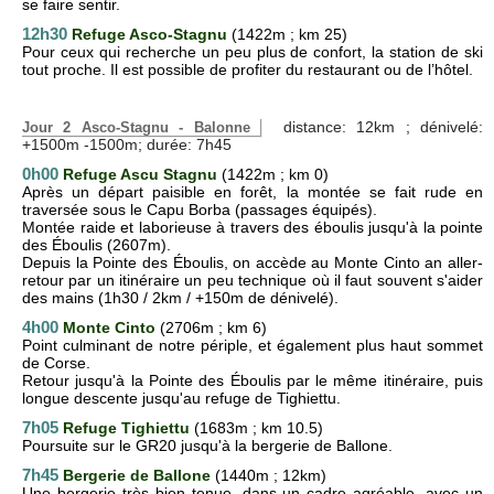
se faire sentir.
12h30
Refuge Asco-Stagnu
(1422m ; km 25)
Pour ceux qui recherche un peu plus de confort, la station de ski
tout proche. Il est possible de profiter du restaurant ou de l’hôtel.
distance: 12km ; dénivelé:
Jour 2 Asco-Stagnu - Balonne
+1500m -1500m; durée: 7h45
0h00
Refuge Ascu Stagnu
(1422m ; km 0)
Après un départ paisible en forêt, la montée se fait rude en
traversée sous le Capu Borba (passages équipés).
Montée raide et laborieuse à travers des éboulis jusqu'à la pointe
des Éboulis (2607m).
Depuis la Pointe des Éboulis, on accède au Monte Cinto an aller-
retour par un itinéraire un peu technique où il faut souvent s'aider
des mains (1h30 / 2km / +150m de dénivelé).
4h00
Monte Cinto
(2706m ; km 6)
Point culminant de notre périple, et également plus haut sommet
de Corse.
Retour jusqu'à la
Pointe des Éboulis par le même itinéraire, puis
longue descente jusqu'au refuge de Tighiettu.
7h05
Refuge Tighiettu
(1683m ; km 10.5)
Poursuite sur le GR20 jusqu'à la bergerie de Ballone.
7h45
Bergerie de Ballone
(1440m ; 12km)
Une bergerie très bien tenue, dans un cadre agréable, avec un