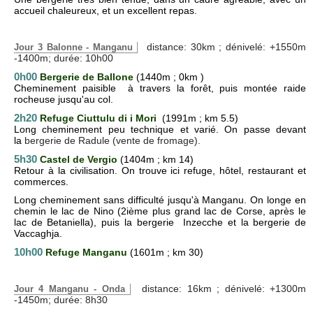
accueil chaleureux, et un excellent repas.
distance: 30km ; dénivelé: +1550m
Jour 3 Balonne - Manganu
-1400m; durée: 10h00
0h00
Bergerie de Ballone
(1440m ; 0km )
Cheminement paisible à travers la forêt, puis montée raide
rocheuse jusqu'au col.
2h20
Refuge Ciuttulu di i Mori
(1991m ; km 5.5)
Long cheminement peu technique et varié. On passe devant
la
bergerie de Radule (vente de fromage).
5h30
Castel de Vergio
(1404m ; km 14)
Retour à la civilisation. On trouve ici refuge, hôtel, restaurant et
commerces.
Long cheminement sans difficulté jusqu'à Manganu. On longe en
chemin le lac de Nino (2ième plus grand lac de Corse, après le
lac de Betaniella), puis la bergerie Inzecche et la bergerie de
Vaccaghja.
10h00
Refuge Manganu
(1601m ; km 30)
distance: 16km ; dénivelé: +1300m
Jour 4 Manganu - Onda
-1450m; durée: 8h30