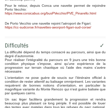
Pour le retour, depuis Conca une navette permet de rejoindre
Porto Vecchio:
https://www.corsicabus.org/busPVecchio/PVE_Pinarello.html
De Porto Vecchio une navette rejoint l'aéroport de Figari:
https://cc-sudcorse.fr/navettes-aeorport-figari-sud-corse/
Difficultés
✓
La difficulté dépend du temps consacré au parcours, ainsi que du
degré d'autonomie.
Pour réaliser l'intégralité du parcours en 9 jours une très bonne
condition physique s'impose, ainsi qu'une expérience de la
progression sur terrain chaotique où l'aide des mains s'avère
nécessaire.
L'orientation ne pose guère de soucis sur l'itinéraire officiel à
condition de rester attentif au balisage omniprésent. Les variantes
requièrent de bonnes notions d'orientation, en particulier la
magnifique variante du Monte Renozo qui n'est guère balisée que
par quelques cairns.
Un sac léger facilitera grandement la progression et rendra
beaucoup plus plaisant ce long périple. Il est possible de louer
des tentes avec matelas dans tous les refuges du parc national,