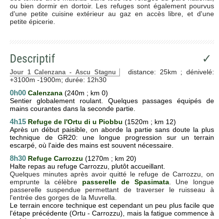
ou bien dormir en dortoir. Les refuges sont également pourvus
d'une petite cuisine extérieur au gaz en accès libre, et d'une
petite épicerie.
Descriptif
✓
distance: 25km ; dénivelé:
Jour 1 Calenzana - Ascu Stagnu
+3100m -1900m; durée: 12h30
0h00
Calenzana
(240m ; km 0)
Sentier globalement roulant. Quelques passages équipés de
mains courantes dans la seconde partie.
4h15
Refuge de l'Ortu di u Piobbu
(1520m ; km 12)
Après un début paisible, on aborde la partie sans doute la plus
technique de GR20: une longue progression sur un terrain
escarpé, où l'aide des mains est souvent nécessaire.
8h30
Refuge Carrozzu
(1270m ; km 20)
Halte repas au refuge Carrozzu, plutôt accueillant.
Quelques minutes après avoir quitté le refuge de Carrozzu, on
emprunte la célèbre
passerelle de Spasimata
. Une longue
passerelle suspendue permettant de traverser le ruisseau à
l'entrée des gorges de la Muvrella.
Le terrain encore technique est cependant un peu plus facile que
l'étape précédente (Ortu - Carrozzu), mais la fatigue commence à