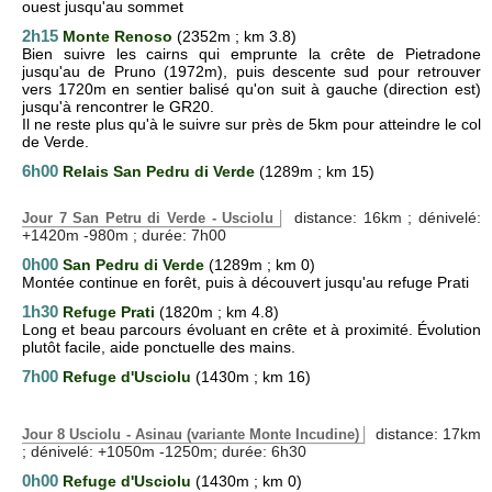
ouest jusqu'au sommet
2h15
Monte Renoso
(2352m ; km 3.8)
Bien suivre les cairns qui emprunte la crête de Pietradone
jusqu'au de Pruno (1972m), puis descente sud pour retrouver
vers 1720m en sentier balisé qu'on suit à gauche (direction est)
jusqu'à rencontrer le GR20.
Il ne reste plus qu'à le suivre sur près de 5km pour atteindre le col
de Verde.
6h00
Relais San Pedru di Verde
(1289m ; km 15)
distance: 16km ; dénivelé:
Jour 7 San Petru di Verde - Usciolu
+1420m -980m ; durée: 7h00
0h00
San Pedru di Verde
(1289m ; km 0)
Montée continue en forêt, puis à découvert jusqu'au refuge Prati
1h30
Refuge Prati
(1820m ; km 4.8)
Long et beau parcours évoluant en crête et à proximité. Évolution
plutôt facile, aide ponctuelle des mains.
7h00
Refuge d'Usciolu
(1430m ; km 16)
distance: 17km
Jour 8 Usciolu - Asinau (variante Monte Incudine)
; dénivelé: +1050m -1250m; durée: 6h30
0h00
Refuge d'Usciolu
(1430m ; km 0)