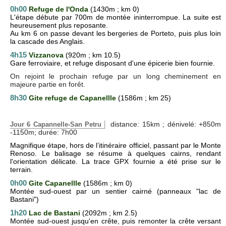
0h00
Refuge de l'Onda
(1430m ; km 0)
L'étape débute par 700m de montée ininterrompue. La suite est
heureusement plus reposante.
Au km 6 on passe devant les bergeries de Porteto, puis plus loin
la cascade des Anglais.
4h15
Vizzanova
(920m ; km 10.5)
Gare ferroviaire, et refuge disposant d'une épicerie bien fournie.
On rejoint le prochain refuge par un long cheminement en
majeure partie en forêt.
8h30
Gite refuge de Capanellle
(1586m ; km 25)
distance: 15km ; dénivelé: +850m
Jour 6 Capannelle-San Petru
-1150m; durée: 7h00
Magnifique étape, hors de l’itinéraire officiel, passant par le Monte
Renoso. Le balisage se résume à quelques cairns, rendant
l'orientation délicate. La trace GPX fournie a été prise sur le
terrain.
0h00
Gite Capanellle
(1586m ; km 0)
Montée sud-ouest par un sentier cairné (panneaux "lac de
Bastani")
1h20
Lac de Bastani
(2092m ; km 2.5)
Montée sud-ouest jusqu'en crête, puis remonter la crête versant